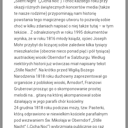
„Silent Night” („Cicha Noc”). I choć każdego roku przy
okazji różnych świątecznych koncertów media (także
te nasze rodzime) przypominają nam historię
powstania tego magicznego utworu to pozwolę sobie
choć w kilku zdaniach napisać o niej także tutaj – w tym
tekście… Z odnalezionych w roku 1995 dokumentów
wynika, że w roku 1816 młody ksiądz, ojciec Joseph
Mohr przybył do liczącej sobie zaledwie kilka tysięcy
mieszkańców (obecnie nieco ponad pięć i pół tysiąca)
austriackiej wioski Oberndorf w Salzburgu. Według
niektórych historii już wówczas miał napisany tekst
„Stille Nacht”. Na krótko przed Wigilią Bożego
Narodzenia 1818 roku duchowny zaprezentował go
organiście z pobliskiej wioski, Arnsdorf, Franzowi
Gruberowi prosząc go o skomponowanie prostej
melodii na… gitarę na której akompaniował sobie
działający w jego parafii chór kościelny.
24 grudnia 1818 roku podczas mszy, tzw. Pasterki,
którą odprawiono w niewielkim kościele parafialnym
pod wezwaniem Św. Mikołaja w Oberndorf „Stille
Nacht” („Cicha Noc”) wybrzmiała publicznie po raz