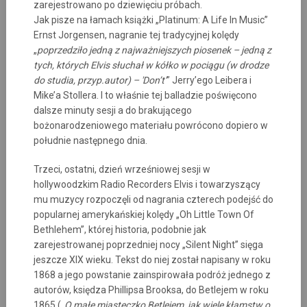
zarejestrowano po dziewięciu próbach.
Jak pisze na łamach książki „Platinum: A Life In Music”
Ernst Jorgensen, nagranie tej tradycyjnej kolędy
„
poprzedziło jedną z najważniejszych piosenek – jedną z
tych, których Elvis słuchał w kółko w pociągu (w drodze
do studia, przyp.autor) – 'Don’t’
” Jerry’ego Leibera i
Mike’a Stollera. I to właśnie tej balladzie poświęcono
dalsze minuty sesji a do brakującego
bożonarodzeniowego materiału powrócono dopiero w
południe następnego dnia.
Trzeci, ostatni, dzień wrześniowej sesji w
hollywoodzkim Radio Recorders Elvis i towarzyszący
mu muzycy rozpoczęli od nagrania czterech podejść do
popularnej amerykańskiej kolędy „Oh Little Town Of
Bethlehem”, której historia, podobnie jak
zarejestrowanej poprzedniej nocy „Silent Night” sięga
jeszcze XIX wieku. Tekst do niej został napisany w roku
1868 a jego powstanie zainspirowała podróż jednego z
autorów, księdza Phillipsa Brooksa, do Betlejem w roku
1865 („
O małe miasteczko Betlejem, jak wiele kłamstw o