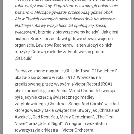
tobie wciąż widzimy. Pogrążone w swoim głębokim śnie
bez snów. Milczące gwiazdy przechodzą gdzieś obok.
Ale w Twoich ciemnych ulicach świeci światło wieczne.
Nadzieje i obawy wszystkich lat spełnią się dzisiaj
wieczorem
”, brzmiały pierwsze wersy kolędy). Jak głosi
historia, Brooks przedstawił gotowe słowa swojemu
organiście, Lewisowi Rednerowi, a ten ułożył do nich
muzykę. Gotową melodię zatytułował po prostu…
„St.Louis”.
Pierwsze znane nagranie „Oh Litle Town Of Betlehem”
ukazało się dopiero w roku 1912. Wówczas na
zrealizowanej przez wytwórnię Victor Record (RCA)
płycie umieścił ją chór Victor Mixed Chours. Ich wersja
była jedynie częścią świątecznego medley
zatytułowanego „Christmas Songs And Carols” w skład
którego weszły takie świąteczne utwory jak „Christians!
Awake”, „God Rest You, Merry Gentelman”, „The First
Nowel” oraz „Silent Night”. W nagraniu wokalistom
towarzyszyła orkiestra – Victor Orchestra.