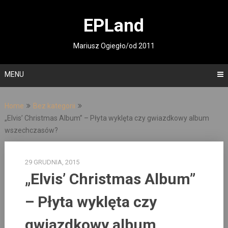
Skip
to
EPLand
content
Mariusz Ogiegło/od 2011
MENU
Home
Bez kategorii
„Elvis’ Christmas Album” – Płyta wyklęta czy gwiazdkowy album
wszechczasów?
29 GRUDNIA, 2015
„Elvis’ Christmas Album”
– Płyta wyklęta czy
gwiazdkowy album