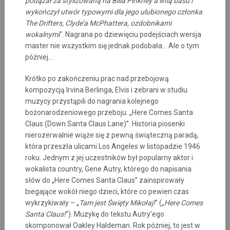
podążał za stylizowaną na Billa Pinkney’a linią basu i
wykończył utwór typowymi dla jego ulubionego członka
The Drifters, Clyde’a McPhattera, ozdobnikami
wokalnymi
”. Nagrana po dziewięciu podejściach wersja
master nie wszystkim się jednak podobała… Ale o tym
później…
Krótko po zakończeniu prac nad przebojową
kompozycją Irvina Berlinga, Elvis i zebrani w studiu
muzycy przystąpili do nagrania kolejnego
bożonarodzeniowego przeboju. „Here Comes Santa
Claus (Down Santa Claus Lane)”. Historia piosenki
nierozerwalnie wiąże się z pewną świąteczną paradą,
która przeszła ulicami Los Angeles w listopadzie 1946
roku. Jednym z jej uczestników był popularny aktor i
wokalista country, Gene Autry, którego do napisania
słów do „Here Comes Santa Claus” zainspirowały
biegające wokół niego dzieci, które co pewien czas
wykrzykiwały – „
Tam jest Święty Mikołaj!
” („
Here Comes
Santa Claus!
”). Muzykę do tekstu Autry’ego
skomponował Oakley Haldeman. Rok później, to jest w