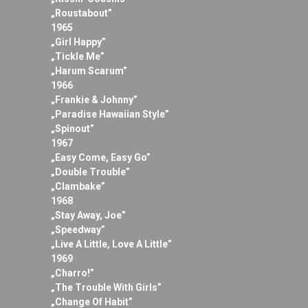
„Roustabout”
1965
„Girl Happy”
„Tickle Me”
„Harum Scarum”
1966
„Frankie & Johnny”
„Paradise Hawaiian Style”
„Spinout”
1967
„Easy Come, Easy Go”
„Double Trouble”
„Clambake”
1968
„Stay Away, Joe”
„Speedway”
„Live A Little, Love A Little”
1969
„Charro!”
„The Trouble With Girls”
„Change Of Habit”