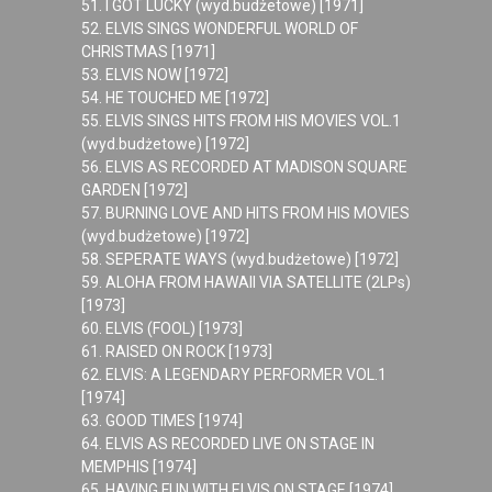
51. I GOT LUCKY (wyd.budżetowe) [1971]
52. ELVIS SINGS WONDERFUL WORLD OF
CHRISTMAS [1971]
53. ELVIS NOW [1972]
54. HE TOUCHED ME [1972]
55. ELVIS SINGS HITS FROM HIS MOVIES VOL.1
(wyd.budżetowe) [1972]
56. ELVIS AS RECORDED AT MADISON SQUARE
GARDEN [1972]
57. BURNING LOVE AND HITS FROM HIS MOVIES
(wyd.budżetowe) [1972]
58. SEPERATE WAYS (wyd.budżetowe) [1972]
59. ALOHA FROM HAWAII VIA SATELLITE (2LPs)
[1973]
60. ELVIS (FOOL) [1973]
61. RAISED ON ROCK [1973]
62. ELVIS: A LEGENDARY PERFORMER VOL.1
[1974]
63. GOOD TIMES [1974]
64. ELVIS AS RECORDED LIVE ON STAGE IN
MEMPHIS [1974]
65. HAVING FUN WITH ELVIS ON STAGE [1974]