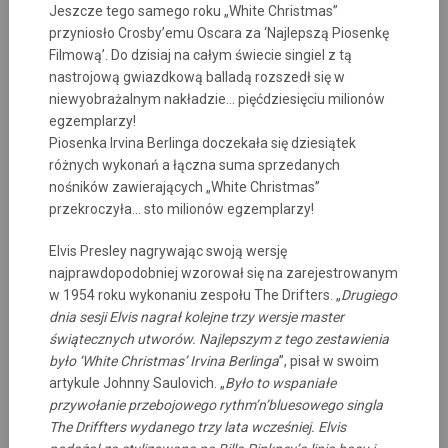
Jeszcze tego samego roku „White Christmas”
przyniosło Crosby’emu Oscara za ‘Najlepszą Piosenkę
Filmową’. Do dzisiaj na całym świecie singiel z tą
nastrojową gwiazdkową balladą rozszedł się w
niewyobrażalnym nakładzie… pięćdziesięciu milionów
egzemplarzy!
Piosenka Irvina Berlinga doczekała się dziesiątek
różnych wykonań a łączna suma sprzedanych
nośników zawierających „White Christmas”
przekroczyła… sto milionów egzemplarzy!
Elvis Presley nagrywając swoją wersję
najprawdopodobniej wzorował się na zarejestrowanym
w 1954 roku wykonaniu zespołu The Drifters. „
Drugiego
dnia sesji Elvis nagrał kolejne trzy wersje master
świątecznych utworów. Najlepszym z tego zestawienia
było ‘White Christmas’ Irvina Berlinga
”, pisał w swoim
artykule Johnny Saulovich. „
Było to wspaniałe
przywołanie przebojowego rythm’n’bluesowego singla
The Driffters wydanego trzy lata wcześniej. Elvis