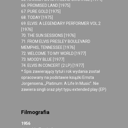
66. PROMISED LAND [1975]
67. PURE GOLD [1975]
68. TODAY [1975]
69. ELVIS: A LEGENDARY PERFORMER VOL.2
[1976]
70. THE SUN SESSIONS [1976]
71. FROM ELVIS PRESLEY BOULEVARD
MEMPHIS, TENNESSEE [1976]
72. WELCOME TO MY WORLD [1977]
73. MOODY BLUE [1977]
74. ELVIS IN CONCERT (2 LP) [1977]
* Spis zawierający tytuł i rok wydania został
opracowany na podstawie książki Ernsta
Jorgensena, „Platinum: A Life In Music”. Nie
zawiera singli oraz płyt typu extended play (EP)
Filmografia
1956