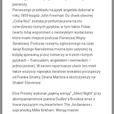
pierwszy.
Pierwszego przekładu na język angielski dokonał w
roku 1859 ksiądz John Freeman. Do chwili obecnej
„Cicha Noc” została przetłumaczona na sto
czterdzieści różnych języków, w tym także Polski
(warto tutaj wspomnieć o niezwykłym wydarzeniu
które miało miejsce podczas Pierwszej Wojny
Światowej. Podczas rozejmu ogłoszonego na czas
świąt Bożego Narodzenia można było usłyszeć tą
kolędę śpiewaną przez żołnierzy w trzech różnych
językach – francuskim, angielskim i niemieckim –
jednocześnie). W swoim repertuarze utwór ten mieli
także wszyscy najwięksi światowi wokaliści począwszy
od Franka Sinatry, Deana Martina a skończywszy na
Shakin’ Stevensie.
Elvis Presley wykonał „piękną wersję” „Silent Night” przy
akompaniamencie pianina Dudley’a Brooksa wraz z
towarzyszącym mu kwartetem The Jordanaires i
sopranistką Millie Kirkham. Wersję master