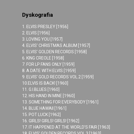
Dyskografia
1. ELVIS PRESLEY [1956]
2. ELVIS [1956]
3. LOVING YOU [1957]
4. ELVIS’ CHRISTMAS ALBUM [1957]
5. ELVIS’ GOLDEN RECORDS [1958]
6. KING CREOLE [1958]
7. FOR LP FANS ONLY [1959]
8. A DATE WITH ELVIS [1959]
9. ELVIS’ GOLD RECORDS VOL.2 [1959]
10.ELVIS IS BACK! [1960]
11. G.I.BLUES [1960]
12. HIS HAND IN MINE [1960]
13. SOMETHING FOR EVERYBODY [1961]
14. BLUE HAWAII [1961]
15. POT LUCK [1962]
16. GIRLS! GIRLS! GIRLS! [1962]
17. IT HAPPENED AT THE WORLD’S FAIR [1963]
18. ELVIS’ GOLDEN RECORDS VOL.3 [1963]