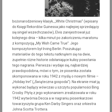
bożonarodzeniowy klasyk, „White Christmas” (wpisany
do Księgi Rekordów Guinessa jako najlepiej sprzedający
się singiel wszechczasów), Elvis zarejestrował już
kolejnego dnia – kilka minut po zakończeniu maratonu
z kompozycją „My Wish Came True”. Jego
kompozytorem był Irving Berlin. Poszukując
materiałów do tego tekstu natknąłem się na dwie,
zupełnie różne historie odsłaniające kulisy powstania
tego nagrania. Pierwsza i wydaje się, najbardziej
prawdopodobna, mówi o tym, że piosenka została
skomponowana w roku 1942 z myślą o nowym filmie –
„Holiday Inn” („Świąteczna gospoda”). Na ekranie miał ją
wykonać będący wówczas u szczytu popularności Bing
Crosby. Płytę z jego wykonaniem zrealizowała w roku
1942 wytwórnia Decca a w nagraniu piosenkarzowi
towarzyszyła grupa Ken Darby Singers oraz orkiestra
Johna Scotta Trottera.