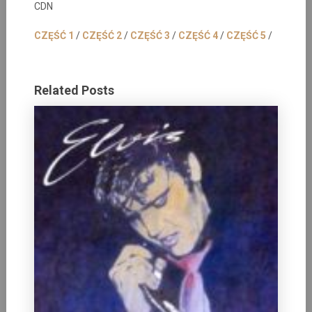
CDN
CZĘŚĆ 1
/
CZĘŚĆ 2
/
CZĘŚĆ 3
/
CZĘŚĆ 4
/
CZĘŚĆ 5
/
Related Posts