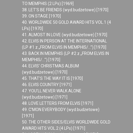
TO MEMPHIS (2 LPs) [1969]
38. LET’S BE FRIENDS (wyd.budżetowe) [1970]
39. ON STAGE [1970]
40. WORLDWIDE 50 GOLD AWARD HITS VOL.1 (4
LPs) [1970]
41. ALMOST IN LOVE (wyd.budżetowe) [1970]
42. ELVIS IN PERSON AT THE INTERNATIONAL
(LP #1 z „FROM ELVIS IN MEMPHIS/…”) [1970]
43. BACK IN MEMPHIS (LP #2 z „FROM ELVIS IN
MEMPHIS/…”) [1970]
44. ELVIS’ CHRISTMAS ALBUM
(wyd.budżetowe) [1970]
45. THAT’S THE WAY IT IS [1970]
46. ELVIS COUNTRY [1971]
47. YOU’LL NEVER WALK ALONE
(wyd.budżetowe) [1971]
48. LOVE LETTERS FROM ELVIS [1971]
49. C’MON EVERYBODY (wyd.budżetowe)
[1971]
50. THE OTHER SIDES/ELVIS WORLDWIDE GOLD
AWARD HITS VOL.2 (4 LPs) [1971]