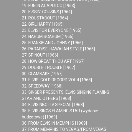
19. FUN IN ACAPULCO [1963]
20. KISSIN’ COUSINS [1964]
21. ROUSTABOUT [1964]
22. GIRL HAPPY [1965]
23. ELVIS FOR EVERYONE [1965]
24. HARUM SCARUM [1965]
25. FRANKIE AND JOHNNY [1966]
26. PARADISE, HAWAIIAN STYLE [1966]
27. SPINOUT [1966]
28. HOW GREAT THOU ART [1967]
29. DOUBLE TROUBLE [1967]
30. CLAMBAKE [1967]
31. ELVIS’ GOLD RECORD VOL.4 [1968]
32. SPEEDWAY [1968]
33. SINGER PRESENTS: ELVIS SINGING FLAMING
STAR AND OTHERS [1968]
34. ELVIS NBC-TV SPECIAL [1968]
35. ELVIS SINGS FLAMING STAR (wydanie
budżetowe) [1969]
36. FROM ELVIS IN MEMPHIS [1969]
37. FROM MEMPHIS TO VEGAS/FROM VEGAS