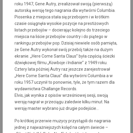
roku 1947, Gene Autry, zrealizował swoją (pierwszą)
autorską wersję tego nagrania dla wytwórni Columbia.
Piosenka z miejsca stała się przebojem i w krótkim
czasie osiągnęła wysokie pozycje na prestiżowych
listach przebojów – docierając kolejno do trzeciego
miejsca na liście przebojów country i do piątego w
rankingu przebojów pop. Dzisiaj niewiele osób pamięta,
że Gene Autry wykonał swój przebój także na dużym
ekranie. „Here Come Santa Claus” była częścią ścieżki
dźwiękowej filmu „Kowboje i Indianie” z 1949 roku.
Cztery lata później Autry raz jeszcze zarejestrował
„Here Come Santa Claus” dla wytwórni Columbia a w
roku 1957 uczynił to ponownie, tyle, że tym razem dla
wydawnictwa Challange Records.
Elvis, jak wynika z opisów wrześniowej sesji, swoją
wersję nagrał w przeciągu zaledwie kilku minut. Na
wersję master wybrano już drugie podejście…
Po krótkiej przerwie muzycy przystąpili do nagrania
jednej z najważniejszych kolęd na całym świecie –