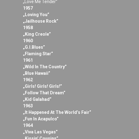
„Love Me Tender”
1957
„Loving You”
„Jailhouse Rock”
1958
„King Creole”
1960
„G.I.Blues”
„Flaming Star”
1961
„Wild In The Country”
„Blue Hawaii”
1962
„Girls! Girls! Girls!”
„Follow That Dream”
„Kid Galahad”
1963
„It Happened At The World’s Fair”
„Fun In Acapulco”
1964
„Viva Las Vegas”
„Kissin’ Cousins”