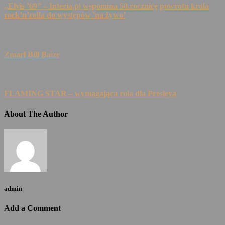
„Elvis ’69” – Interia.pl wspomina 50.rocznicę powrotu króla
rock’n’rolla do występów 'na żywo’
Zmarł Bill Baize
FLAMING STAR – wymagająca rola dla Presleya
About The Author
admin
Add a Comment