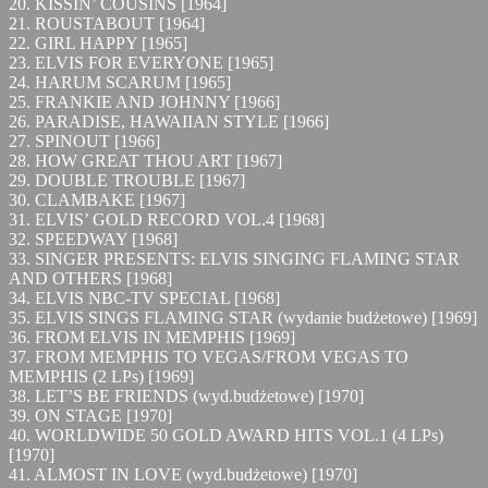
20. KISSIN’ COUSINS [1964]
21. ROUSTABOUT [1964]
22. GIRL HAPPY [1965]
23. ELVIS FOR EVERYONE [1965]
24. HARUM SCARUM [1965]
25. FRANKIE AND JOHNNY [1966]
26. PARADISE, HAWAIIAN STYLE [1966]
27. SPINOUT [1966]
28. HOW GREAT THOU ART [1967]
29. DOUBLE TROUBLE [1967]
30. CLAMBAKE [1967]
31. ELVIS’ GOLD RECORD VOL.4 [1968]
32. SPEEDWAY [1968]
33. SINGER PRESENTS: ELVIS SINGING FLAMING STAR
AND OTHERS [1968]
34. ELVIS NBC-TV SPECIAL [1968]
35. ELVIS SINGS FLAMING STAR (wydanie budżetowe) [1969]
36. FROM ELVIS IN MEMPHIS [1969]
37. FROM MEMPHIS TO VEGAS/FROM VEGAS TO
MEMPHIS (2 LPs) [1969]
38. LET’S BE FRIENDS (wyd.budżetowe) [1970]
39. ON STAGE [1970]
40. WORLDWIDE 50 GOLD AWARD HITS VOL.1 (4 LPs)
[1970]
41. ALMOST IN LOVE (wyd.budżetowe) [1970]