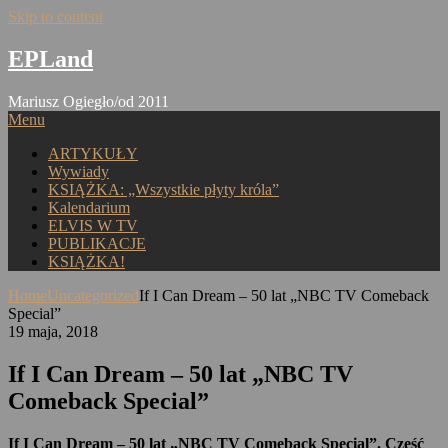
Skip to content
EPLand
Mariusz Ogiegło/od 2011
Menu
ARTYKUŁY
Wywiady
KSIĄŻKA: „Wszystkie płyty króla”
Kalendarium
ELVIS W TV
PUBLIKACJE
KSIĄŻKA!
Home
Uncategorized
If I Can Dream – 50 lat „NBC TV Comeback
Special”
19 maja, 2018
If I Can Dream – 50 lat „NBC TV
Comeback Special”
If I Can Dream – 50 lat „NBC TV Comeback Special”. Część