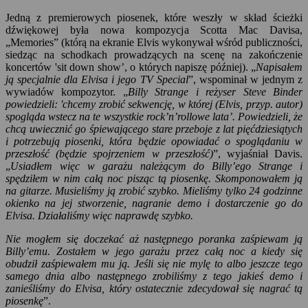
Jedną z premierowych piosenek, które weszły w skład ścieżki
dźwiękowej była nowa kompozycja Scotta Mac Davisa,
„Memories” (którą na ekranie Elvis wykonywał wśród publiczności,
siedząc na schodkach prowadzących na scenę na zakończenie
koncertów 'sit down show’, o których napiszę później). „
Napisałem
ją specjalnie dla Elvisa i jego TV Special
”, wspominał w jednym z
wywiadów kompozytor. „
Billy Strange i reżyser Steve Binder
powiedzieli: 'chcemy zrobić sekwencję, w której (Elvis, przyp. autor)
spogląda wstecz na te wszystkie rock’n’rollowe lata’. Powiedzieli, że
chcą uwiecznić go śpiewającego stare przeboje z lat pięćdziesiątych
i potrzebują piosenki, która będzie opowiadać o spoglądaniu w
przeszłość (będzie spojrzeniem w przeszłość)
”, wyjaśniał Davis.
„
Usiadłem więc w garażu należącym do Billy’ego Strange i
spędziłem w nim całą noc pisząc tą piosenkę. Skomponowałem ją
na gitarze. Musieliśmy ją zrobić szybko. Mieliśmy tylko 24 godzinne
okienko na jej stworzenie, nagranie demo i dostarczenie go do
Elvisa. Działaliśmy więc naprawdę szybko.
Nie mogłem się doczekać aż następnego poranka zaśpiewam ją
Billy’emu. Zostałem w jego garażu przez całą noc a kiedy się
obudził zaśpiewałem mu ją. Jeśli się nie mylę to albo jeszcze tego
samego dnia albo następnego zrobiliśmy z tego jakieś demo i
zanieśliśmy do Elvisa, który ostatecznie zdecydował się nagrać tą
piosenkę
”.