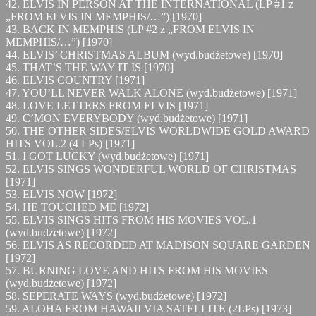
42. ELVIS IN PERSON AT THE INTERNATIONAL (LP #1 z
„FROM ELVIS IN MEMPHIS/…”) [1970]
43. BACK IN MEMPHIS (LP #2 z „FROM ELVIS IN
MEMPHIS/…”) [1970]
44. ELVIS’ CHRISTMAS ALBUM (wyd.budżetowe) [1970]
45. THAT’S THE WAY IT IS [1970]
46. ELVIS COUNTRY [1971]
47. YOU’LL NEVER WALK ALONE (wyd.budżetowe) [1971]
48. LOVE LETTERS FROM ELVIS [1971]
49. C’MON EVERYBODY (wyd.budżetowe) [1971]
50. THE OTHER SIDES/ELVIS WORLDWIDE GOLD AWARD
HITS VOL.2 (4 LPs) [1971]
51. I GOT LUCKY (wyd.budżetowe) [1971]
52. ELVIS SINGS WONDERFUL WORLD OF CHRISTMAS
[1971]
53. ELVIS NOW [1972]
54. HE TOUCHED ME [1972]
55. ELVIS SINGS HITS FROM HIS MOVIES VOL.1
(wyd.budżetowe) [1972]
56. ELVIS AS RECORDED AT MADISON SQUARE GARDEN
[1972]
57. BURNING LOVE AND HITS FROM HIS MOVIES
(wyd.budżetowe) [1972]
58. SEPERATE WAYS (wyd.budżetowe) [1972]
59. ALOHA FROM HAWAII VIA SATELLITE (2LPs) [1973]