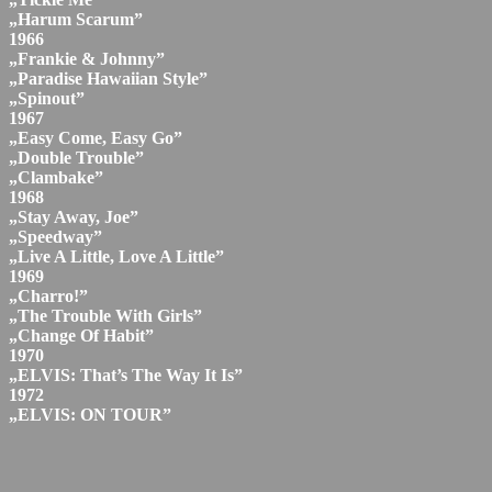
„Harum Scarum”
1966
„Frankie & Johnny”
„Paradise Hawaiian Style”
„Spinout”
1967
„Easy Come, Easy Go”
„Double Trouble”
„Clambake”
1968
„Stay Away, Joe”
„Speedway”
„Live A Little, Love A Little”
1969
„Charro!”
„The Trouble With Girls”
„Change Of Habit”
1970
„ELVIS: That’s The Way It Is”
1972
„ELVIS: ON TOUR”