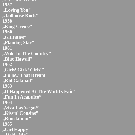
1957
„Loving You”
„Jailhouse Rock”
1958
„King Creole”
1960
„G.I.Blues”
„Flaming Star”
1961
„Wild In The Country”
„Blue Hawaii”
1962
„Girls! Girls! Girls!”
„Follow That Dream”
„Kid Galahad”
1963
„It Happened At The World’s Fair”
„Fun In Acapulco”
1964
„Viva Las Vegas”
„Kissin’ Cousins”
„Roustabout”
1965
„Girl Happy”
„Tickle Me”