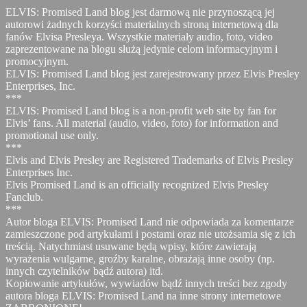
ELVIS: Promised Land blog jest darmową nie przynoszącą jej
autorowi żadnych korzyści materialnych stroną internetową dla
fanów Elvisa Presleya. Wszystkie materiały audio, foto, video
zaprezentowane na blogu służą jedynie celom informacyjnym i
promocyjnym.
ELVIS: Promised Land blog jest zarejestrowany przez Elvis Presley
Enterprises, Inc.
***
ELVIS: Promised Land blog is a non-profit web site by fan for
Elvis’ fans. All material (audio, video, foto) for information and
promotional use only.
***
Elvis and Elvis Presley are Registered Trademarks of Elvis Presley
Enterprises Inc.
Elvis Promised Land is an officially recognized Elvis Presley
Fanclub.
***
Autor bloga ELVIS: Promised Land nie odpowiada za komentarze
zamieszczone pod artykułami i postami oraz nie utożsamia się z ich
treścią. Natychmiast usuwane będą wpisy, które zawierają
wyrażenia wulgarne, groźby karalne, obrażają inne osoby (np.
innych czytelników bądź autora) itd.
Kopiowanie artykułów, wywiadów bądź innych treści bez zgody
autora bloga ELVIS: Promised Land na inne strony internetowe