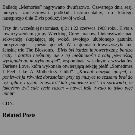
Balladę „Memories” nagrywano dwufazowo. Czwartego dnia sesji
muzycy zarejestrowali podkład instrumentalny, do którego
następnego dnia Elvis podłożył swój wokal.
Trzy dni wcześniej natomiast, tj.21 i 22 czerwca 1968 roku, Elvis z
towarzyszeniem grupy Wrecking Crew pracował intensywnie nad
sekwencją skupiającą się wokół swojego ulubionego gatunku
muzycznego – pieśni gospel. W nagraniach towarzyszyło mu
żeńskie trio The Blossoms. „
Elvis był bardzo introwertyczny, bardzo
cichy i bardzo nieśmiały ale z tej nieśmiałości z całą pewnością
wyciągała go muzyka gospel
”, wspominała w jednym z wywiadów
Darlene Love, która wykonała otwierającą sekcję pieśń „Sometimes
I Feel Like A Motherless Child”. „
Kochał muzykę gospel, a
ponieważ ja również dorastałam przy tej muzyce to czasami brał do
ręki gitarę i pytał: 'znasz to?’ lub 'pamiętasz to?’. To sprawiało, że
jakbyśmy żyli całe życie razem – nawet jeśli trwało to tylko pięć
minut
”.
CDN.
Related Posts