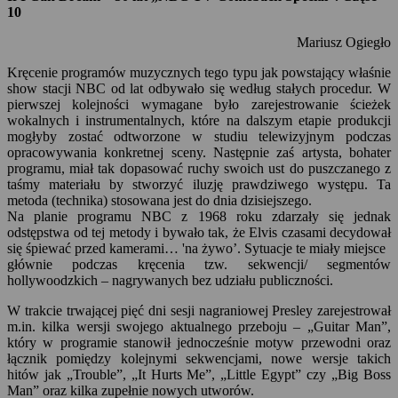
10
Mariusz Ogiegło
Kręcenie programów muzycznych tego typu jak powstający właśnie
show stacji NBC od lat odbywało się według stałych procedur. W
pierwszej kolejności wymagane było zarejestrowanie ścieżek
wokalnych i instrumentalnych, które na dalszym etapie produkcji
mogłyby zostać odtworzone w studiu telewizyjnym podczas
opracowywania konkretnej sceny. Następnie zaś artysta, bohater
programu, miał tak dopasować ruchy swoich ust do puszczanego z
taśmy materiału by stworzyć iluzję prawdziwego występu. Ta
metoda (technika) stosowana jest do dnia dzisiejszego.
Na planie programu NBC z 1968 roku zdarzały się jednak
odstępstwa od tej metody i bywało tak, że Elvis czasami decydował
się śpiewać przed kamerami… 'na żywo’. Sytuacje te miały miejsce
głównie podczas kręcenia tzw. sekwencji/ segmentów
hollywoodzkich – nagrywanych bez udziału publiczności.
W trakcie trwającej pięć dni sesji nagraniowej Presley zarejestrował
m.in. kilka wersji swojego aktualnego przeboju – „Guitar Man”,
który w programie stanowił jednocześnie motyw przewodni oraz
łącznik pomiędzy kolejnymi sekwencjami, nowe wersje takich
hitów jak „Trouble”, „It Hurts Me”, „Little Egypt” czy „Big Boss
Man” oraz kilka zupełnie nowych utworów.