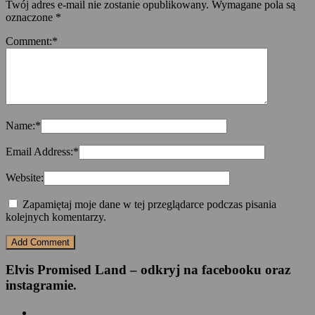
Twój adres e-mail nie zostanie opublikowany.
Wymagane pola są
oznaczone
*
Comment:
*
Name:
*
Email Address:
*
Website:
Zapamiętaj moje dane w tej przeglądarce podczas pisania
kolejnych komentarzy.
Elvis Promised Land – odkryj na facebooku oraz
instagramie.