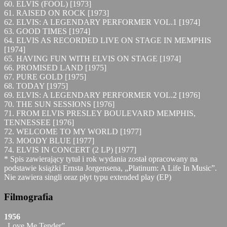
60. ELVIS (FOOL) [1973]
61. RAISED ON ROCK [1973]
62. ELVIS: A LEGENDARY PERFORMER VOL.1 [1974]
63. GOOD TIMES [1974]
64. ELVIS AS RECORDED LIVE ON STAGE IN MEMPHIS
[1974]
65. HAVING FUN WITH ELVIS ON STAGE [1974]
66. PROMISED LAND [1975]
67. PURE GOLD [1975]
68. TODAY [1975]
69. ELVIS: A LEGENDARY PERFORMER VOL.2 [1976]
70. THE SUN SESSIONS [1976]
71. FROM ELVIS PRESLEY BOULEVARD MEMPHIS,
TENNESSEE [1976]
72. WELCOME TO MY WORLD [1977]
73. MOODY BLUE [1977]
74. ELVIS IN CONCERT (2 LP) [1977]
* Spis zawierający tytuł i rok wydania został opracowany na
podstawie książki Ernsta Jorgensena, „Platinum: A Life In Music”.
Nie zawiera singli oraz płyt typu extended play (EP)
Filmografia
1956
„Love Me Tender”