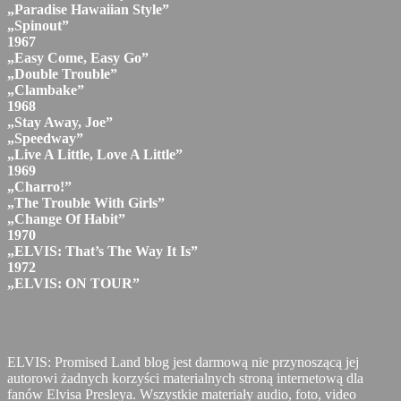
„Paradise Hawaiian Style”
„Spinout”
1967
„Easy Come, Easy Go”
„Double Trouble”
„Clambake”
1968
„Stay Away, Joe”
„Speedway”
„Live A Little, Love A Little”
1969
„Charro!”
„The Trouble With Girls”
„Change Of Habit”
1970
„ELVIS: That’s The Way It Is”
1972
„ELVIS: ON TOUR”
ELVIS: Promised Land blog jest darmową nie przynoszącą jej
autorowi żadnych korzyści materialnych stroną internetową dla
fanów Elvisa Presleya. Wszystkie materiały audio, foto, video