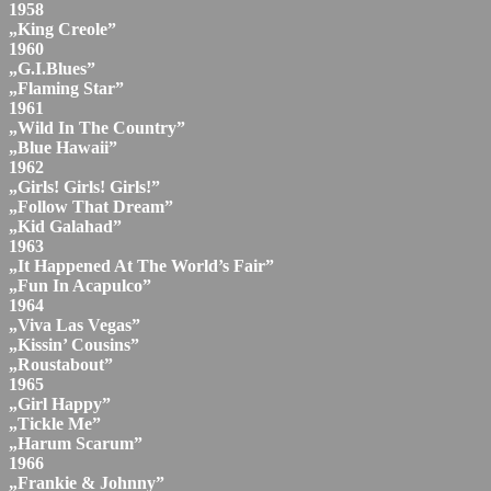
1958
„King Creole”
1960
„G.I.Blues”
„Flaming Star”
1961
„Wild In The Country”
„Blue Hawaii”
1962
„Girls! Girls! Girls!”
„Follow That Dream”
„Kid Galahad”
1963
„It Happened At The World’s Fair”
„Fun In Acapulco”
1964
„Viva Las Vegas”
„Kissin’ Cousins”
„Roustabout”
1965
„Girl Happy”
„Tickle Me”
„Harum Scarum”
1966
„Frankie & Johnny”