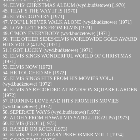
44. ELVIS’ CHRISTMAS ALBUM (wyd.budżetowe) [1970]
45. THAT’S THE WAY IT IS [1970]
46. ELVIS COUNTRY [1971]
47. YOU’LL NEVER WALK ALONE (wyd.budżetowe) [1971]
48. LOVE LETTERS FROM ELVIS [1971]
49. C’MON EVERYBODY (wyd.budżetowe) [1971]
50. THE OTHER SIDES/ELVIS WORLDWIDE GOLD AWARD
HITS VOL.2 (4 LPs) [1971]
51. I GOT LUCKY (wyd.budżetowe) [1971]
52. ELVIS SINGS WONDERFUL WORLD OF CHRISTMAS
[1971]
53. ELVIS NOW [1972]
54. HE TOUCHED ME [1972]
55. ELVIS SINGS HITS FROM HIS MOVIES VOL.1
(wyd.budżetowe) [1972]
56. ELVIS AS RECORDED AT MADISON SQUARE GARDEN
[1972]
57. BURNING LOVE AND HITS FROM HIS MOVIES
(wyd.budżetowe) [1972]
58. SEPERATE WAYS (wyd.budżetowe) [1972]
59. ALOHA FROM HAWAII VIA SATELLITE (2LPs) [1973]
60. ELVIS (FOOL) [1973]
61. RAISED ON ROCK [1973]
62. ELVIS: A LEGENDARY PERFORMER VOL.1 [1974]