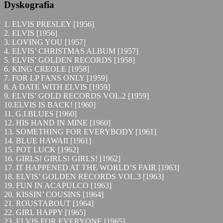
Dyskografia
1. ELVIS PRESLEY [1956]
2. ELVIS [1956]
3. LOVING YOU [1957]
4. ELVIS’ CHRISTMAS ALBUM [1957]
5. ELVIS’ GOLDEN RECORDS [1958]
6. KING CREOLE [1958]
7. FOR LP FANS ONLY [1959]
8. A DATE WITH ELVIS [1959]
9. ELVIS’ GOLD RECORDS VOL.2 [1959]
10.ELVIS IS BACK! [1960]
11. G.I.BLUES [1960]
12. HIS HAND IN MINE [1960]
13. SOMETHING FOR EVERYBODY [1961]
14. BLUE HAWAII [1961]
15. POT LUCK [1962]
16. GIRLS! GIRLS! GIRLS! [1962]
17. IT HAPPENED AT THE WORLD’S FAIR [1963]
18. ELVIS’ GOLDEN RECORDS VOL.3 [1963]
19. FUN IN ACAPULCO [1963]
20. KISSIN’ COUSINS [1964]
21. ROUSTABOUT [1964]
22. GIRL HAPPY [1965]
23. ELVIS FOR EVERYONE [1965]