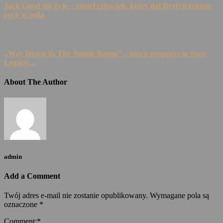
Jack Good nie żyje – zmarł człowiek, który dał Brytyjczykom
rock’n’rolla
„Way Down In The Jungle Room” – nowa propozycja Sony
Legacy…
About The Author
admin
Add a Comment
Twój adres e-mail nie zostanie opublikowany.
Wymagane pola są
oznaczone
*
Comment:
*