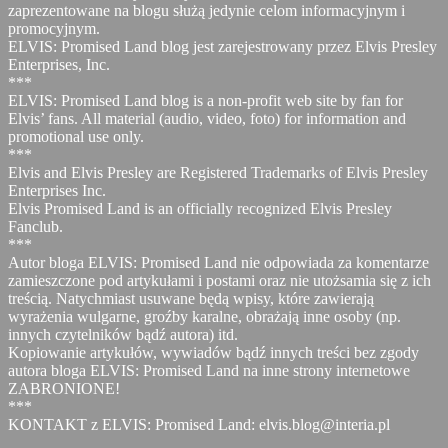
zaprezentowane na blogu służą jedynie celom informacyjnym i
promocyjnym.
ELVIS: Promised Land blog jest zarejestrowany przez Elvis Presley
Enterprises, Inc.
***
ELVIS: Promised Land blog is a non-profit web site by fan for
Elvis’ fans. All material (audio, video, foto) for information and
promotional use only.
***
Elvis and Elvis Presley are Registered Trademarks of Elvis Presley
Enterprises Inc.
Elvis Promised Land is an officially recognized Elvis Presley
Fanclub.
***
Autor bloga ELVIS: Promised Land nie odpowiada za komentarze
zamieszczone pod artykułami i postami oraz nie utożsamia się z ich
treścią. Natychmiast usuwane będą wpisy, które zawierają
wyrażenia wulgarne, groźby karalne, obrażają inne osoby (np.
innych czytelników bądź autora) itd.
Kopiowanie artykułów, wywiadów bądź innych treści bez zgody
autora bloga ELVIS: Promised Land na inne strony internetowe
ZABRONIONE!
***
KONTAKT z ELVIS: Promised Land: elvis.blog@interia.pl