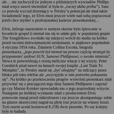
ale… nie zachwycił (w jednym z późniejszych wywiadów Phillips
miał wręcz nawet stwierdzić iż była to „
raczej słaba próba
”). Sam
co prawda wyczuł drzemiący w Presley’u potencjał ale miał także
świadomość tego, że Elvis musi jeszcze wiele nad sobą popracować
jeżeli chce myśleć o profesjonalnej karierze piosenkarskiej…
Elvis, którego marzeniem w tamtym okresie było śpiewanie w
kwartecie gospel (i niemal mu się to udało gdy w popularnej grupie
The Songfellows zwolniło się miejsce) wrócił do studia na krótko
przed swoimi dziewiętnastymi urodzinami, w piątkowe popołudnie
4 stycznia 1954 roku. Zdaniem Collina Escotta, biografa
piosenkarza, „
jego powrót był niemal na pewno częścią strategii by
przypomnieć szefowi SUN, Samowi Phillipsowi, o swoim istnieniu
”.
Słowa te potwierdzają z resztą nieliczne relacje z tej wizyty. Peter
Guralnick pisał nawet na łamach swojej książki „Last Train To
Memphis”, że Presley starał się „
być obojętny
” na milczący przez
blisko pół roku telefon ale „
zwyciężyła w nim potrzeba pokazania
się
”. Na krótko po przekroczeniu progów wytwórni piosenkarz miał
przywitać się z pracującym tego dnia Samem Phillipsem i zapytać
go czy Marion Keisker opowiadała mu o jego poprzedniej wizycie.
Następnie po krótkiej wymianie zdań z producentem Elvis
ponownie stanął przed mikrofonem i raz jeszcze akompaniując sobie
na gitarze akustycznej nagrał na płytę (raz jeszcze na własny koszt.
Tym razem acetal kosztował 8.25$) dwie piosenki. Po raz kolejny
były to ballady.