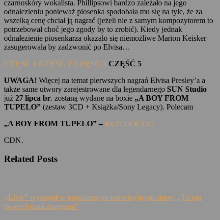
czarnoskóry wokalista. Phillipsowi bardzo zależało na jego
odnalezieniu ponieważ piosenka spodobała mu się na tyle, że za
wszelką cenę chciał ją nagrać (jeżeli nie z samym kompozytorem to
potrzebował choć jego zgody by to zrobić). Kiedy jednak
odnalezienie piosenkarza okazało się niemożliwe Marion Keisker
zasugerowała by zadzwonić po Elvisa…
CZĘŚĆ 1
CZĘŚĆ 2
CZĘŚĆ 3
CZĘŚĆ 5
UWAGA!
Więcej na temat pierwszych nagrań Elvisa Presley’a a
także same utwory zarejestrowane dla legendarnego
SUN Studio
już
27 lipca br
. zostaną wydane na boxie
„A BOY FROM
TUPELO”
(zestaw 3CD + Książka/Sony Legacy). Polecam
„A BOY FROM TUPELO” –
KUP TERAZ!
CDN.
Related Posts
„Elvis” wystąpił w popularnym telewizyjnym show, „Twoja
twarz brzmi znajomo”