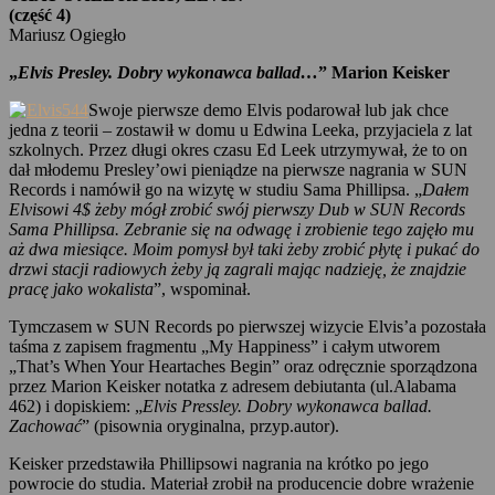
(część 4)
Mariusz Ogiegło
„
Elvis Presley. Dobry wykonawca ballad…
” Marion Keisker
Swoje pierwsze demo Elvis podarował lub jak chce
jedna z teorii – zostawił w domu u Edwina Leeka, przyjaciela z lat
szkolnych. Przez długi okres czasu Ed Leek utrzymywał, że to on
dał młodemu Presley’owi pieniądze na pierwsze nagrania w SUN
Records i namówił go na wizytę w studiu Sama Phillipsa. „
Dałem
Elvisowi 4$ żeby mógł zrobić swój pierwszy Dub w SUN Records
Sama Phillipsa. Zebranie się na odwagę i zrobienie tego zajęło mu
aż dwa miesiące. Moim pomysł był taki żeby zrobić płytę i pukać do
drzwi stacji radiowych żeby ją zagrali mając nadzieję, że znajdzie
pracę jako wokalista
”, wspominał.
Tymczasem w SUN Records po pierwszej wizycie Elvis’a pozostała
taśma z zapisem fragmentu „My Happiness” i całym utworem
„That’s When Your Heartaches Begin” oraz odręcznie sporządzona
przez Marion Keisker notatka z adresem debiutanta (ul.Alabama
462) i dopiskiem: „
Elvis Pressley. Dobry wykonawca ballad.
Zachować
” (pisownia oryginalna, przyp.autor).
Keisker przedstawiła Phillipsowi nagrania na krótko po jego
powrocie do studia. Materiał zrobił na producencie dobre wrażenie