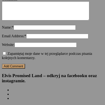
Name:
*
Email Address:
*
Website:
Zapamiętaj moje dane w tej przeglądarce podczas pisania
kolejnych komentarzy.
Elvis Promised Land – odkryj na facebooku oraz
instagramie.