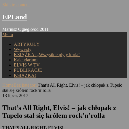
Skip to content
EPLand
Mariusz Ogiegło/od 2011
Menu
ARTYKUŁY
Wywiady
KSIĄŻKA: „Wszystkie płyty króla”
Kalendarium
ELVIS W TV
PUBLIKACJE
KSIĄŻKA!
Home
Bez kategorii
That’s All Right, Elvis! – jak chłopak z Tupelo
stał się królem rock’n’rolla
13 lipca, 2017
That’s All Right, Elvis! – jak chłopak z
Tupelo stał się królem rock’n’rolla
THAT’S ALL RIGHT, ELVIS!