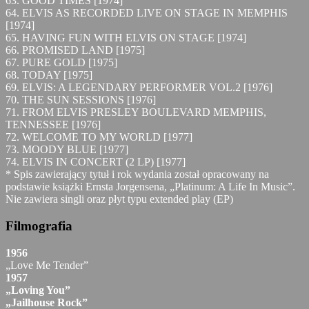
63. GOOD TIMES [1974]
64. ELVIS AS RECORDED LIVE ON STAGE IN MEMPHIS
[1974]
65. HAVING FUN WITH ELVIS ON STAGE [1974]
66. PROMISED LAND [1975]
67. PURE GOLD [1975]
68. TODAY [1975]
69. ELVIS: A LEGENDARY PERFORMER VOL.2 [1976]
70. THE SUN SESSIONS [1976]
71. FROM ELVIS PRESLEY BOULEVARD MEMPHIS,
TENNESSEE [1976]
72. WELCOME TO MY WORLD [1977]
73. MOODY BLUE [1977]
74. ELVIS IN CONCERT (2 LP) [1977]
* Spis zawierający tytuł i rok wydania został opracowany na
podstawie książki Ernsta Jorgensena, „Platinum: A Life In Music”.
Nie zawiera singli oraz płyt typu extended play (EP)
Filmografia
1956
„Love Me Tender”
1957
„Loving You”
„Jailhouse Rock”