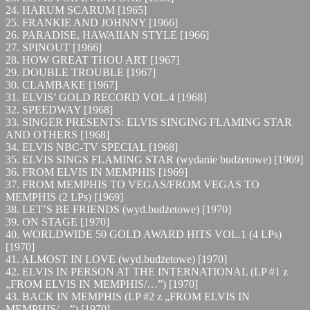
24. HARUM SCARUM [1965]
25. FRANKIE AND JOHNNY [1966]
26. PARADISE, HAWAIIAN STYLE [1966]
27. SPINOUT [1966]
28. HOW GREAT THOU ART [1967]
29. DOUBLE TROUBLE [1967]
30. CLAMBAKE [1967]
31. ELVIS’ GOLD RECORD VOL.4 [1968]
32. SPEEDWAY [1968]
33. SINGER PRESENTS: ELVIS SINGING FLAMING STAR
AND OTHERS [1968]
34. ELVIS NBC-TV SPECIAL [1968]
35. ELVIS SINGS FLAMING STAR (wydanie budżetowe) [1969]
36. FROM ELVIS IN MEMPHIS [1969]
37. FROM MEMPHIS TO VEGAS/FROM VEGAS TO
MEMPHIS (2 LPs) [1969]
38. LET’S BE FRIENDS (wyd.budżetowe) [1970]
39. ON STAGE [1970]
40. WORLDWIDE 50 GOLD AWARD HITS VOL.1 (4 LPs)
[1970]
41. ALMOST IN LOVE (wyd.budżetowe) [1970]
42. ELVIS IN PERSON AT THE INTERNATIONAL (LP #1 z
„FROM ELVIS IN MEMPHIS/…”) [1970]
43. BACK IN MEMPHIS (LP #2 z „FROM ELVIS IN
MEMPHIS/…”) [1970]