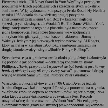
Pierwsza z nich, „I’ll Never Stand In Your Way” była przebojem
popularnej w latach pięćdziesiątych i sześćdziesiątych wokalistki
Joni James. W jej wykonaniu kompozycja Freda Rose i Hy Heath’a
w roku 1953 dotarła do dwudziestej drugiej pozycji w
amerykańskim zestawieniu Cash Box (w kategorii najlepiej
sprzedających się singli). „It Wouldn’t Be The Same Without You”,
druga zarejestrowana tego dnia piosenka była natomiast jeszcze
jedną kompozycją Freda Rose (napisaną we współpracy z
amerykańskim gitarzystą, piosenkarzem i aktorem – Jimmym
Wakely). Jednym z jej pierwszych wykonawców był Al Rogers,
który nagrał ją w kwietniu 1950 roku a następnie zamieścił na
drugiej stronie swojego singla „Shuffle Boogie Bellhop”.
Styczniowa sesja nagraniowa trwała około pół godziny i zakończyła
się podobnie jak poprzednia – deklaracją kontaktu ze strony
Phillipsa. „
(Elvis, przyp.autor) wydawał się być bardziej gwałtowny,
bardziej niebezpieczny niż za pierwszy razem
”, podsumował drugą
wizytę w studiu Sama Phillipsa, historyk Peter Guralnick.
Właściciel wytwórni płytowej przy 706 Union Avenue jednak
bardzo długo zwlekał nim zaprosił Presley’a ponownie na nagrania.
Właściwie zrobił to dopiero w czerwcu (mówi się też o maju) 1954
roku kiedy z zaprzyjaźnionego wydawnictwa Peer Records
otrzymał taśmę demo z utworem „Without You”. Piosenkę przy
akompaniamencie gitary akustycznej prawdopodobnie wykonywał