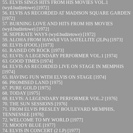
55. ELVIS SINGS HITS FROM HIS MOVIES VOL.1
(wyd.budżetowe) [1972]
56. ELVIS AS RECORDED AT MADISON SQUARE GARDEN
[1972]
57. BURNING LOVE AND HITS FROM HIS MOVIES
(wyd.budżetowe) [1972]
58. SEPERATE WAYS (wyd.budżetowe) [1972]
59. ALOHA FROM HAWAII VIA SATELLITE (2LPs) [1973]
60. ELVIS (FOOL) [1973]
61. RAISED ON ROCK [1973]
62. ELVIS: A LEGENDARY PERFORMER VOL.1 [1974]
63. GOOD TIMES [1974]
64. ELVIS AS RECORDED LIVE ON STAGE IN MEMPHIS
[1974]
65. HAVING FUN WITH ELVIS ON STAGE [1974]
66. PROMISED LAND [1975]
67. PURE GOLD [1975]
68. TODAY [1975]
69. ELVIS: A LEGENDARY PERFORMER VOL.2 [1976]
70. THE SUN SESSIONS [1976]
71. FROM ELVIS PRESLEY BOULEVARD MEMPHIS,
TENNESSEE [1976]
72. WELCOME TO MY WORLD [1977]
73. MOODY BLUE [1977]
74. ELVIS IN CONCERT (2 LP) [1977]