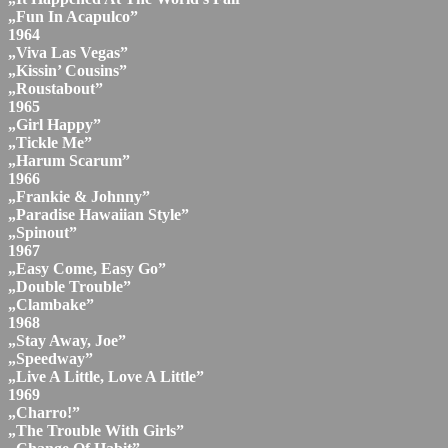
„Fun In Acapulco”
1964
„Viva Las Vegas”
„Kissin’ Cousins”
„Roustabout”
1965
„Girl Happy”
„Tickle Me”
„Harum Scarum”
1966
„Frankie & Johnny”
„Paradise Hawaiian Style”
„Spinout”
1967
„Easy Come, Easy Go”
„Double Trouble”
„Clambake”
1968
„Stay Away, Joe”
„Speedway”
„Live A Little, Love A Little”
1969
„Charro!”
„The Trouble With Girls”