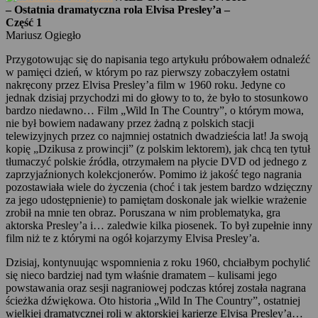
– Ostatnia dramatyczna rola Elvisa Presley’a –
Część 1
Mariusz Ogiegło
Przygotowując się do napisania tego artykułu próbowałem odnaleźć
w pamięci dzień, w którym po raz pierwszy zobaczyłem ostatni
nakręcony przez Elvisa Presley’a film w 1960 roku. Jedyne co
jednak dzisiaj przychodzi mi do głowy to to, że było to stosunkowo
bardzo niedawno… Film „Wild In The Country”, o którym mowa,
nie był bowiem nadawany przez żadną z polskich stacji
telewizyjnych przez co najmniej ostatnich dwadzieścia lat! Ja swoją
kopię „Dzikusa z prowincji” (z polskim lektorem), jak chcą ten tytuł
tłumaczyć polskie źródła, otrzymałem na płycie DVD od jednego z
zaprzyjaźnionych kolekcjonerów. Pomimo iż jakość tego nagrania
pozostawiała wiele do życzenia (choć i tak jestem bardzo wdzięczny
za jego udostępnienie) to pamiętam doskonale jak wielkie wrażenie
zrobił na mnie ten obraz. Poruszana w nim problematyka, gra
aktorska Presley’a i… zaledwie kilka piosenek. To był zupełnie inny
film niż te z którymi na ogół kojarzymy Elvisa Presley’a.
Dzisiaj, kontynuując wspomnienia z roku 1960, chciałbym pochylić
się nieco bardziej nad tym właśnie dramatem – kulisami jego
powstawania oraz sesji nagraniowej podczas której została nagrana
ścieżka dźwiękowa. Oto historia „Wild In The Country”, ostatniej
wielkiej dramatycznej roli w aktorskiej karierze Elvisa Presley’a…