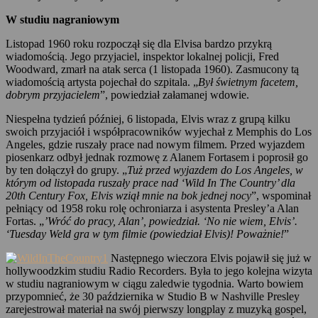
W studiu nagraniowym
Listopad 1960 roku rozpoczął się dla Elvisa bardzo przykrą
wiadomością. Jego przyjaciel, inspektor lokalnej policji, Fred
Woodward, zmarł na atak serca (1 listopada 1960). Zasmucony tą
wiadomością artysta pojechał do szpitala. „
Był świetnym facetem,
dobrym przyjacielem
”, powiedział załamanej wdowie.
Niespełna tydzień później, 6 listopada, Elvis wraz z grupą kilku
swoich przyjaciół i współpracowników wyjechał z Memphis do Los
Angeles, gdzie ruszały prace nad nowym filmem. Przed wyjazdem
piosenkarz odbył jednak rozmowę z Alanem Fortasem i poprosił go
by ten dołączył do grupy. „
Tuż przed wyjazdem do Los Angeles, w
którym od listopada ruszały prace nad ‘Wild In The Country’ dla
20th Century Fox, Elvis wziął mnie na bok jednej nocy
”, wspominał
pełniący od 1958 roku rolę ochroniarza i asystenta Presley’a Alan
Fortas. „
’Wróć do pracy, Alan’, powiedział. ‘No nie wiem, Elvis’.
‘Tuesday Weld gra w tym filmie (powiedział Elvis)! Poważnie!
”
Następnego wieczora Elvis pojawił się już w
hollywoodzkim studiu Radio Recorders. Była to jego kolejna wizyta
w studiu nagraniowym w ciągu zaledwie tygodnia. Warto bowiem
przypomnieć, że 30 października w Studio B w Nashville Presley
zarejestrował materiał na swój pierwszy longplay z muzyką gospel,