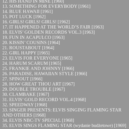
12. HIS HAND IN MINE [1960]
13. SOMETHING FOR EVERYBODY [1961]
14. BLUE HAWAII [1961]
15. POT LUCK [1962]
16. GIRLS! GIRLS! GIRLS! [1962]
17. IT HAPPENED AT THE WORLD’S FAIR [1963]
18. ELVIS’ GOLDEN RECORDS VOL.3 [1963]
19. FUN IN ACAPULCO [1963]
20. KISSIN’ COUSINS [1964]
21. ROUSTABOUT [1964]
22. GIRL HAPPY [1965]
23. ELVIS FOR EVERYONE [1965]
24. HARUM SCARUM [1965]
25. FRANKIE AND JOHNNY [1966]
26. PARADISE, HAWAIIAN STYLE [1966]
27. SPINOUT [1966]
28. HOW GREAT THOU ART [1967]
29. DOUBLE TROUBLE [1967]
30. CLAMBAKE [1967]
31. ELVIS’ GOLD RECORD VOL.4 [1968]
32. SPEEDWAY [1968]
33. SINGER PRESENTS: ELVIS SINGING FLAMING STAR
AND OTHERS [1968]
34. ELVIS NBC-TV SPECIAL [1968]
35. ELVIS SINGS FLAMING STAR (wydanie budżetowe) [1969]