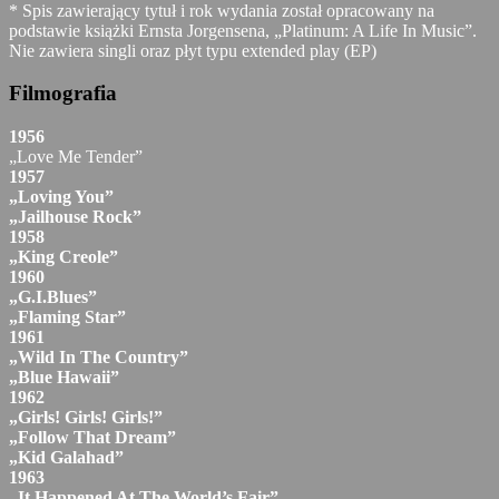
* Spis zawierający tytuł i rok wydania został opracowany na
podstawie książki Ernsta Jorgensena, „Platinum: A Life In Music”.
Nie zawiera singli oraz płyt typu extended play (EP)
Filmografia
1956
„Love Me Tender”
1957
„Loving You”
„Jailhouse Rock”
1958
„King Creole”
1960
„G.I.Blues”
„Flaming Star”
1961
„Wild In The Country”
„Blue Hawaii”
1962
„Girls! Girls! Girls!”
„Follow That Dream”
„Kid Galahad”
1963
„It Happened At The World’s Fair”