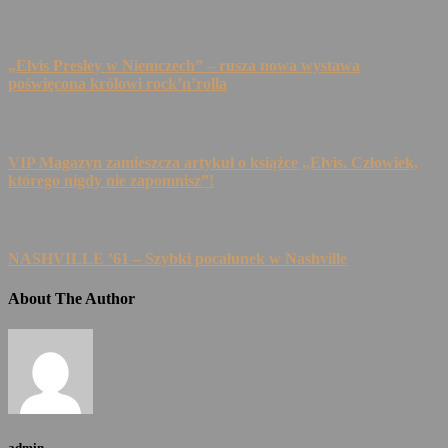
„Elvis Presley w Niemczech” – rusza nowa wystawa
poświęcona królowi rock’n’rolla
VIP Magazyn zamieszcza artykuł o książce „Elvis. Człowiek,
którego nigdy nie zapomnisz”!
NASHVILLE ’61 – Szybki pocałunek w Nashville
About The Author
admin