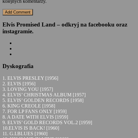
kolejnych komentarzy.
Elvis Promised Land – odkryj na facebooku oraz
instagramie.
Dyskografia
1. ELVIS PRESLEY [1956]
2. ELVIS [1956]
3. LOVING YOU [1957]
4. ELVIS’ CHRISTMAS ALBUM [1957]
5. ELVIS’ GOLDEN RECORDS [1958]
6. KING CREOLE [1958]
7. FOR LP FANS ONLY [1959]
8. A DATE WITH ELVIS [1959]
9. ELVIS’ GOLD RECORDS VOL.2 [1959]
10.ELVIS IS BACK! [1960]
11. G.I.BLUES [1960]