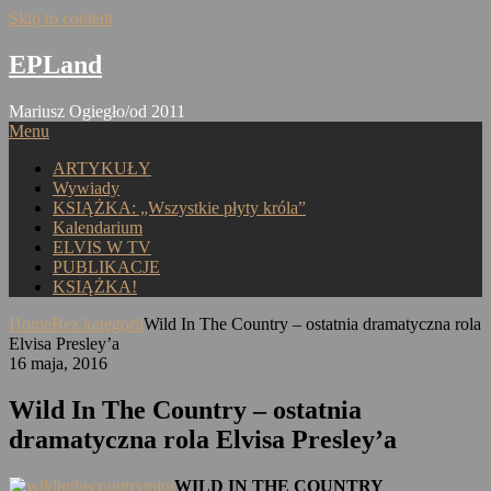
Skip to content
EPLand
Mariusz Ogiegło/od 2011
Menu
ARTYKUŁY
Wywiady
KSIĄŻKA: „Wszystkie płyty króla”
Kalendarium
ELVIS W TV
PUBLIKACJE
KSIĄŻKA!
Home
Bez kategorii
Wild In The Country – ostatnia dramatyczna rola
Elvisa Presley’a
16 maja, 2016
Wild In The Country – ostatnia
dramatyczna rola Elvisa Presley’a
WILD IN THE COUNTRY