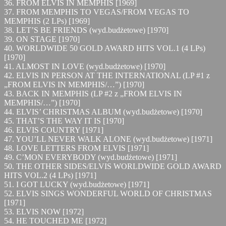
36. FROM ELVIS IN MEMPHIS [1969]
37. FROM MEMPHIS TO VEGAS/FROM VEGAS TO
MEMPHIS (2 LPs) [1969]
38. LET’S BE FRIENDS (wyd.budżetowe) [1970]
39. ON STAGE [1970]
40. WORLDWIDE 50 GOLD AWARD HITS VOL.1 (4 LPs)
[1970]
41. ALMOST IN LOVE (wyd.budżetowe) [1970]
42. ELVIS IN PERSON AT THE INTERNATIONAL (LP #1 z
„FROM ELVIS IN MEMPHIS/…”) [1970]
43. BACK IN MEMPHIS (LP #2 z „FROM ELVIS IN
MEMPHIS/…”) [1970]
44. ELVIS’ CHRISTMAS ALBUM (wyd.budżetowe) [1970]
45. THAT’S THE WAY IT IS [1970]
46. ELVIS COUNTRY [1971]
47. YOU’LL NEVER WALK ALONE (wyd.budżetowe) [1971]
48. LOVE LETTERS FROM ELVIS [1971]
49. C’MON EVERYBODY (wyd.budżetowe) [1971]
50. THE OTHER SIDES/ELVIS WORLDWIDE GOLD AWARD
HITS VOL.2 (4 LPs) [1971]
51. I GOT LUCKY (wyd.budżetowe) [1971]
52. ELVIS SINGS WONDERFUL WORLD OF CHRISTMAS
[1971]
53. ELVIS NOW [1972]
54. HE TOUCHED ME [1972]