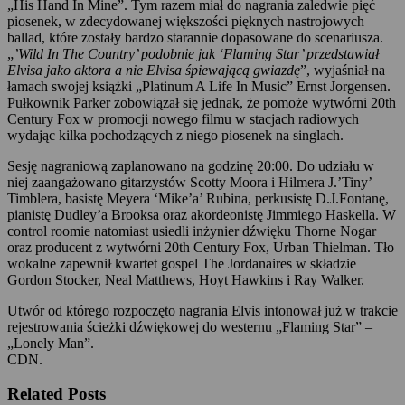
„His Hand In Mine”. Tym razem miał do nagrania zaledwie pięć
piosenek, w zdecydowanej większości pięknych nastrojowych
ballad, które zostały bardzo starannie dopasowane do scenariusza.
„
’Wild In The Country’ podobnie jak ‘Flaming Star’ przedstawiał
Elvisa jako aktora a nie Elvisa śpiewającą gwiazdę
”, wyjaśniał na
łamach swojej książki „Platinum A Life In Music” Ernst Jorgensen.
Pułkownik Parker zobowiązał się jednak, że pomoże wytwórni 20th
Century Fox w promocji nowego filmu w stacjach radiowych
wydając kilka pochodzących z niego piosenek na singlach.
Sesję nagraniową zaplanowano na godzinę 20:00. Do udziału w
niej zaangażowano gitarzystów Scotty Moora i Hilmera J.’Tiny’
Timblera, basistę Meyera ‘Mike’a’ Rubina, perkusistę D.J.Fontanę,
pianistę Dudley’a Brooksa oraz akordeonistę Jimmiego Haskella. W
control roomie natomiast usiedli inżynier dźwięku Thorne Nogar
oraz producent z wytwórni 20th Century Fox, Urban Thielman. Tło
wokalne zapewnił kwartet gospel The Jordanaires w składzie
Gordon Stocker, Neal Matthews, Hoyt Hawkins i Ray Walker.
Utwór od którego rozpoczęto nagrania Elvis intonował już w trakcie
rejestrowania ścieżki dźwiękowej do westernu „Flaming Star” –
„Lonely Man”.
CDN.
Related Posts