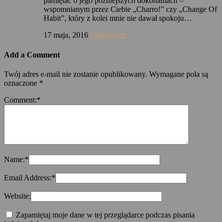
pamiętać o jego późniejszych dokonaniach –
wspomnianym przez Ciebie „Charro!” czy „Change Of
Habit”, który z kolei mnie nie dawał spokoju…
17 maja, 2016
Odpowiedz
Add a Comment
Twój adres e-mail nie zostanie opublikowany.
Wymagane pola są
oznaczone
*
Comment:
*
Name:
*
Email Address:
*
Website:
Zapamiętaj moje dane w tej przeglądarce podczas pisania