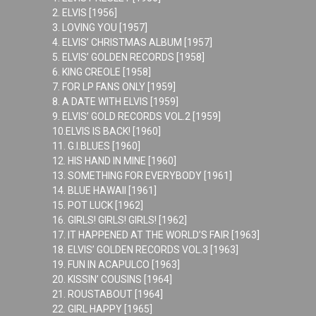
2. ELVIS [1956]
3. LOVING YOU [1957]
4. ELVIS’ CHRISTMAS ALBUM [1957]
5. ELVIS’ GOLDEN RECORDS [1958]
6. KING CREOLE [1958]
7. FOR LP FANS ONLY [1959]
8. A DATE WITH ELVIS [1959]
9. ELVIS’ GOLD RECORDS VOL.2 [1959]
10.ELVIS IS BACK! [1960]
11. G.I.BLUES [1960]
12. HIS HAND IN MINE [1960]
13. SOMETHING FOR EVERYBODY [1961]
14. BLUE HAWAII [1961]
15. POT LUCK [1962]
16. GIRLS! GIRLS! GIRLS! [1962]
17. IT HAPPENED AT THE WORLD’S FAIR [1963]
18. ELVIS’ GOLDEN RECORDS VOL.3 [1963]
19. FUN IN ACAPULCO [1963]
20. KISSIN’ COUSINS [1964]
21. ROUSTABOUT [1964]
22. GIRL HAPPY [1965]