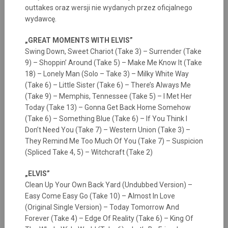
outtakes oraz wersji nie wydanych przez oficjalnego
wydawcę.
„GREAT MOMENTS WITH ELVIS”
Swing Down, Sweet Chariot (Take 3) – Surrender (Take
9) – Shoppin’ Around (Take 5) – Make Me Know It (Take
18) – Lonely Man (Solo – Take 3) – Milky White Way
(Take 6) – Little Sister (Take 6) – There’s Always Me
(Take 9) – Memphis, Tennessee (Take 5) – I Met Her
Today (Take 13) – Gonna Get Back Home Somehow
(Take 6) – Something Blue (Take 6) – If You Think I
Don’t Need You (Take 7) – Western Union (Take 3) –
They Remind Me Too Much Of You (Take 7) – Suspicion
(Spliced Take 4, 5) – Witchcraft (Take 2)
„ELVIS”
Clean Up Your Own Back Yard (Undubbed Version) –
Easy Come Easy Go (Take 10) – Almost In Love
(Original Single Version) – Today Tomorrow And
Forever (Take 4) – Edge Of Reality (Take 6) – King Of