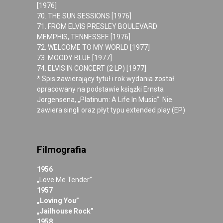
[1976]
70. THE SUN SESSIONS [1976]
71. FROM ELVIS PRESLEY BOULEVARD
MEMPHIS, TENNESSEE [1976]
72. WELCOME TO MY WORLD [1977]
73. MOODY BLUE [1977]
74. ELVIS IN CONCERT (2 LP) [1977]
* Spis zawierający tytuł i rok wydania został
opracowany na podstawie książki Ernsta
Jorgensena, „Platinum: A Life In Music”. Nie
zawiera singli oraz płyt typu extended play (EP)
Filmografia
1956
„Love Me Tender”
1957
„Loving You”
„Jailhouse Rock”
1958