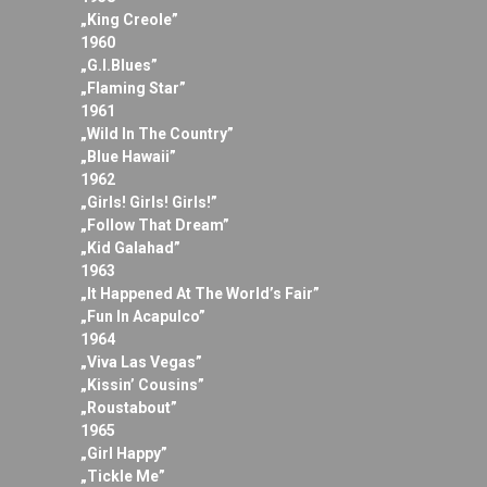
„King Creole”
1960
„G.I.Blues”
„Flaming Star”
1961
„Wild In The Country”
„Blue Hawaii”
1962
„Girls! Girls! Girls!”
„Follow That Dream”
„Kid Galahad”
1963
„It Happened At The World’s Fair”
„Fun In Acapulco”
1964
„Viva Las Vegas”
„Kissin’ Cousins”
„Roustabout”
1965
„Girl Happy”
„Tickle Me”