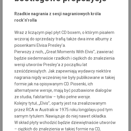
Rzadkie nagrania z sesji nagraniowych króla
rock’n’rolla
Wraz z liczącym pięć płyt CD boxem, o którym pisałem
wczoraj do sprzedaży trafią także dwa inne albumy z
piosenkami Elvisa Presley’a.
Pierwszy z nich, „Great Moments With Elvis”, zawierać
będzie siedemnaście rzadkich i ciężkich do znalezienia
wersji utworów Presley’a z początku lat
sześćdziesiątych. Jak zapewniają wydawcy niektóre
nagrania nigdy wcześniej nie były publikowane w takiej
formie jak na opisywanym CD. Piosenki, ich
alternatywne wersje, mają być pozbawione dialogów
ze studia, falstartów – tylko pełne wersje.
Kolejny tytuł, „Elvis”, oparty jest na zrealizowanym
przez RCA w Australii w 1975 roku longplayu pod tym
samym tytułem. Nawiązuje do niej nawet okładka.
W skład płyty wchodzić będzie dziewiętnaście utworów
– ciężkich do znalezienia w takiej formie na CD,