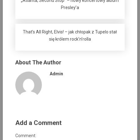
„Atlanta, Second Stop” – nowy koncertowy album
Presley’a
That’s All Right, Elvis! – jak chłopak z Tupelo stał
się królem rock’n’rolla
About The Author
Admin
Add a Comment
Comment: