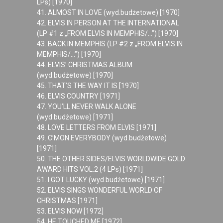
LPs) [1970]
41. ALMOST IN LOVE (wyd.budżetowe) [1970]
42. ELVIS IN PERSON AT THE INTERNATIONAL
(LP #1 z „FROM ELVIS IN MEMPHIS/…”) [1970]
43. BACK IN MEMPHIS (LP #2 z „FROM ELVIS IN
MEMPHIS/…”) [1970]
44. ELVIS’ CHRISTMAS ALBUM
(wyd.budżetowe) [1970]
45. THAT’S THE WAY IT IS [1970]
46. ELVIS COUNTRY [1971]
47. YOU’LL NEVER WALK ALONE
(wyd.budżetowe) [1971]
48. LOVE LETTERS FROM ELVIS [1971]
49. C’MON EVERYBODY (wyd.budżetowe)
[1971]
50. THE OTHER SIDES/ELVIS WORLDWIDE GOLD
AWARD HITS VOL.2 (4 LPs) [1971]
51. I GOT LUCKY (wyd.budżetowe) [1971]
52. ELVIS SINGS WONDERFUL WORLD OF
CHRISTMAS [1971]
53. ELVIS NOW [1972]
54. HE TOUCHED ME [1972]