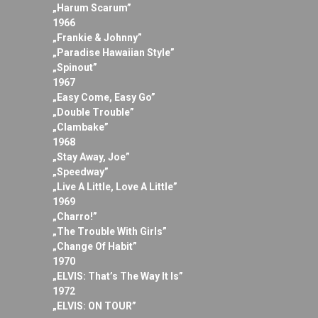
„Harum Scarum”
1966
„Frankie & Johnny”
„Paradise Hawaiian Style”
„Spinout”
1967
„Easy Come, Easy Go”
„Double Trouble”
„Clambake”
1968
„Stay Away, Joe”
„Speedway”
„Live A Little, Love A Little”
1969
„Charro!”
„The Trouble With Girls”
„Change Of Habit”
1970
„ELVIS: That’s The Way It Is”
1972
„ELVIS: ON TOUR”