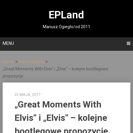
Skip
to
EPLand
content
Mariusz Ogiegło/od 2011
MENU
Home
Bez kategorii
„Great Moments With Elvis” i „Elvis” – kolejne bootlegowe
propozycje
22 MAJA, 2017
„Great Moments With
Elvis” i „Elvis” – kolejne
bootlegowe propozycje