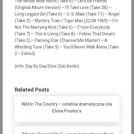
The Whole Wide World (Take 6) – Let’s Be Friends
(Original Album Version) – I’ll Take Love (Take 2B) –
Long Legged Girl (Take 6) – U. S. Male (Take 11) – Angel
(Take 2) – Mystery Train / Tiger Man (22.08.1969) – I’m
Not The Marrying Kind (Take 6) – C’mon Everybody
(Take 7) – This Is Living (Take 8) – Follow That Dream
(Take 2) – Flaming Star (Channel Mix Master) – A
Whistling Tune (Take 3) – You’ll Never Walk Alone (Take
2 – Edited)
(info: Day By Day/Elvis Club Berlin)
Related Posts
Wild In The Country – ostatnia dramatyczna rola
Elvisa Presley’a