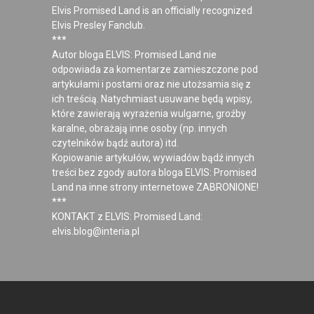
Elvis Promised Land is an officially recognized
Elvis Presley Fanclub.
***
Autor bloga ELVIS: Promised Land nie
odpowiada za komentarze zamieszczone pod
artykułami i postami oraz nie utożsamia się z
ich treścią. Natychmiast usuwane będą wpisy,
które zawierają wyrażenia wulgarne, groźby
karalne, obrażają inne osoby (np. innych
czytelników bądź autora) itd.
Kopiowanie artykułów, wywiadów bądź innych
treści bez zgody autora bloga ELVIS: Promised
Land na inne strony internetowe ZABRONIONE!
***
KONTAKT z ELVIS: Promised Land:
elvis.blog@interia.pl