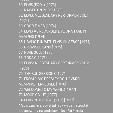
60. ELVIS (FOOL) [1973]
61. RAISED ON ROCK [1973]
62. ELVIS: A LEGENDARY PERFORMER VOL.1
[1974]
63. GOOD TIMES [1974]
64. ELVIS AS RECORDED LIVE ON STAGE IN
MEMPHIS [1974]
65. HAVING FUN WITH ELVIS ON STAGE [1974]
66. PROMISED LAND [1975]
67. PURE GOLD [1975]
68. TODAY [1975]
69. ELVIS: A LEGENDARY PERFORMER VOL.2
[1976]
70. THE SUN SESSIONS [1976]
71. FROM ELVIS PRESLEY BOULEVARD
MEMPHIS, TENNESSEE [1976]
72. WELCOME TO MY WORLD [1977]
73. MOODY BLUE [1977]
74. ELVIS IN CONCERT (2 LP) [1977]
* Spis zawierający tytuł i rok wydania został
opracowany na podstawie książki Ernsta