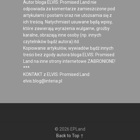
Autor bloga ELVIS: Promised Land nie
odpowiada za komentarze zamieszczone pod
artykułami i postami oraz nie utożsamia się z
ich treścią. Natychmiast usuwane będą wpisy,
które zawierają wyrażenia wulgarne, groźby
karalne, obrażają inne osoby (np. innych
czytelników bądź autora) itd.
Kopiowanie artykułów, wywiadów bądź innych
treści bez zgody autora bloga ELVIS: Promised
Land na inne strony internetowe ZABRONIONE!
***
KONTAKT z ELVIS: Promised Land:
elvis.blog@interia.pl
© 2026 EPLand
Back to Top ↑