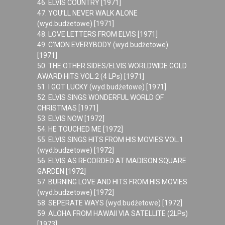
46. ELVIS COUNTRY [1971]
47. YOU’LL NEVER WALK ALONE
(wyd.budżetowe) [1971]
48. LOVE LETTERS FROM ELVIS [1971]
49. C’MON EVERYBODY (wyd.budżetowe)
[1971]
50. THE OTHER SIDES/ELVIS WORLDWIDE GOLD
AWARD HITS VOL.2 (4 LPs) [1971]
51. I GOT LUCKY (wyd.budżetowe) [1971]
52. ELVIS SINGS WONDERFUL WORLD OF
CHRISTMAS [1971]
53. ELVIS NOW [1972]
54. HE TOUCHED ME [1972]
55. ELVIS SINGS HITS FROM HIS MOVIES VOL.1
(wyd.budżetowe) [1972]
56. ELVIS AS RECORDED AT MADISON SQUARE
GARDEN [1972]
57. BURNING LOVE AND HITS FROM HIS MOVIES
(wyd.budżetowe) [1972]
58. SEPERATE WAYS (wyd.budżetowe) [1972]
59. ALOHA FROM HAWAII VIA SATELLITE (2LPs)
[1973]