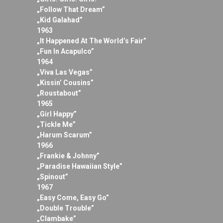
„Follow That Dream”
„Kid Galahad”
1963
„It Happened At The World’s Fair”
„Fun In Acapulco”
1964
„Viva Las Vegas”
„Kissin’ Cousins”
„Roustabout”
1965
„Girl Happy”
„Tickle Me”
„Harum Scarum”
1966
„Frankie & Johnny”
„Paradise Hawaiian Style”
„Spinout”
1967
„Easy Come, Easy Go”
„Double Trouble”
„Clambake”