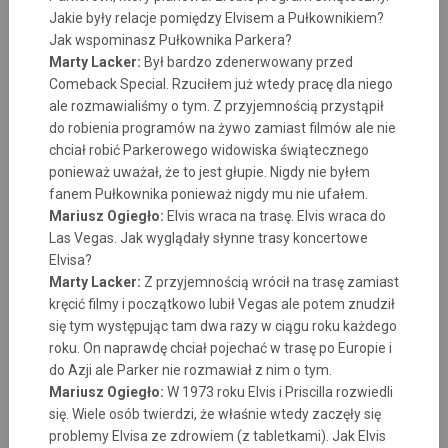
Jakie były relacje pomiędzy Elvisem a Pułkownikiem?
Jak wspominasz Pułkownika Parkera?
Marty Lacker:
Był bardzo zdenerwowany przed
Comeback Special. Rzuciłem już wtedy pracę dla niego
ale rozmawialiśmy o tym. Z przyjemnością przystąpił
do robienia programów na żywo zamiast filmów ale nie
chciał robić Parkerowego widowiska świątecznego
ponieważ uważał, że to jest głupie. Nigdy nie byłem
fanem Pułkownika ponieważ nigdy mu nie ufałem.
Mariusz Ogiegło:
Elvis wraca na trasę. Elvis wraca do
Las Vegas. Jak wyglądały słynne trasy koncertowe
Elvisa?
Marty Lacker:
Z przyjemnością wrócił na trasę zamiast
kręcić filmy i początkowo lubił Vegas ale potem znudził
się tym występując tam dwa razy w ciągu roku każdego
roku. On naprawdę chciał pojechać w trasę po Europie i
do Azji ale Parker nie rozmawiał z nim o tym.
Mariusz Ogiegło:
W 1973 roku Elvis i Priscilla rozwiedli
się. Wiele osób twierdzi, że właśnie wtedy zaczęły się
problemy Elvisa ze zdrowiem (z tabletkami). Jak Elvis