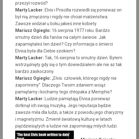
przeżył rozwód?
Marty Lacker:
Elvis i Priscilla rozwiedli się ponieważ on
był nią zmęczony i nigdy nie chciał małżeństwa.
Zawsze widział u boku jakieś inne kobiety.
Mariusz Ogiegło:
16 sierpnia 1977 roku. Bardzo
smutny dzień dla fanów na całym świecie. Jak
zapamiętałeś ten dzień? Czy informacja o śmierci
Elvisa była dla Ciebie szokiem?
Marty Lacker:
Tak, 16 sierpnia to smutny dzień. Byłem
wstrząśnięty gdy się o tym dowiedziałem ale nie aż tak
bardzo zaskoczony.
Mariusz Ogiegło:
„Elvis: człowiek, którego nigdy nie
zapomnimy”. Dlaczego Twoim zdaniem wciąż
pamiętamy i kochamy tego chłopaka z Memphis?
Marty Lacker:
Ludzie pamiętają Elvisa ponieważ
dotknął ich swoją muzyką. Jego reputacja będzie
zawsze miła dla ludzi, a także z powodu jego charyzmy
i magnetyzmu. Zmienił światową kulturę w latach
pięćdziesiątych a ludzie nie zapominają miłych ludzi.