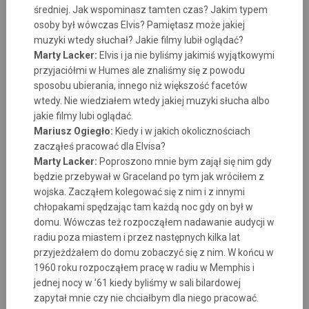
średniej. Jak wspominasz tamten czas? Jakim typem
osoby był wówczas Elvis? Pamiętasz może jakiej
muzyki wtedy słuchał? Jakie filmy lubił oglądać?
Marty Lacker:
Elvis i ja nie byliśmy jakimiś wyjątkowymi
przyjaciółmi w Humes ale znaliśmy się z powodu
sposobu ubierania, innego niż większość facetów
wtedy. Nie wiedziałem wtedy jakiej muzyki słucha albo
jakie filmy lubi oglądać.
Mariusz Ogiegło:
Kiedy i w jakich okolicznościach
zacząłeś pracować dla Elvisa?
Marty Lacker:
Poproszono mnie bym zajął się nim gdy
będzie przebywał w Graceland po tym jak wróciłem z
wojska. Zacząłem kolegować się z nim i z innymi
chłopakami spędzając tam każdą noc gdy on był w
domu. Wówczas też rozpocząłem nadawanie audycji w
radiu poza miastem i przez następnych kilka lat
przyjeżdżałem do domu zobaczyć się z nim. W końcu w
1960 roku rozpocząłem pracę w radiu w Memphis i
jednej nocy w ’61 kiedy byliśmy w sali bilardowej
zapytał mnie czy nie chciałbym dla niego pracować.