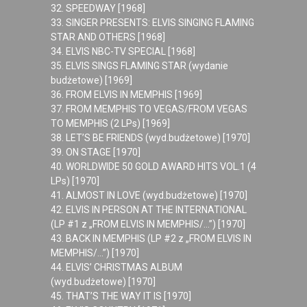
32. SPEEDWAY [1968]
33. SINGER PRESENTS: ELVIS SINGING FLAMING
STAR AND OTHERS [1968]
34. ELVIS NBC-TV SPECIAL [1968]
35. ELVIS SINGS FLAMING STAR (wydanie
budżetowe) [1969]
36. FROM ELVIS IN MEMPHIS [1969]
37. FROM MEMPHIS TO VEGAS/FROM VEGAS
TO MEMPHIS (2 LPs) [1969]
38. LET’S BE FRIENDS (wyd.budżetowe) [1970]
39. ON STAGE [1970]
40. WORLDWIDE 50 GOLD AWARD HITS VOL.1 (4
LPs) [1970]
41. ALMOST IN LOVE (wyd.budżetowe) [1970]
42. ELVIS IN PERSON AT THE INTERNATIONAL
(LP #1 z „FROM ELVIS IN MEMPHIS/…”) [1970]
43. BACK IN MEMPHIS (LP #2 z „FROM ELVIS IN
MEMPHIS/…”) [1970]
44. ELVIS’ CHRISTMAS ALBUM
(wyd.budżetowe) [1970]
45. THAT’S THE WAY IT IS [1970]