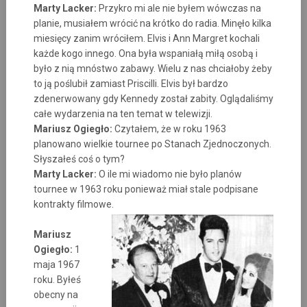
Marty Lacker:
Przykro mi ale nie byłem wówczas na
planie, musiałem wrócić na krótko do radia. Minęło kilka
miesięcy zanim wróciłem. Elvis i Ann Margret kochali
każde kogo innego. Ona była wspaniałą miłą osobą i
było z nią mnóstwo zabawy. Wielu z nas chciałoby żeby
to ją poślubił zamiast Priscilli. Elvis był bardzo
zdenerwowany gdy Kennedy został zabity. Oglądaliśmy
całe wydarzenia na ten temat w telewizji.
Mariusz Ogiegło:
Czytałem, że w roku 1963
planowano wielkie tournee po Stanach Zjednoczonych.
Słyszałeś coś o tym?
Marty Lacker:
O ile mi wiadomo nie było planów
tournee w 1963 roku ponieważ miał stale podpisane
kontrakty filmowe.
Mariusz
Ogiegło:
1
maja 1967
roku. Byłeś
obecny na