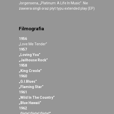
Jorgensena, „Platinum: A Life In Music”. Nie
zawiera singli oraz płyt typu extended play (EP)
Filmografia
1956
„Love Me Tender”
1957
„Loving You”
„Jailhouse Rock”
1958
„King Creole”
1960
„G.I.Blues”
„Flaming Star”
1961
„Wild In The Country”
„Blue Hawaii”
1962
„Girls! Girls! Girls!”