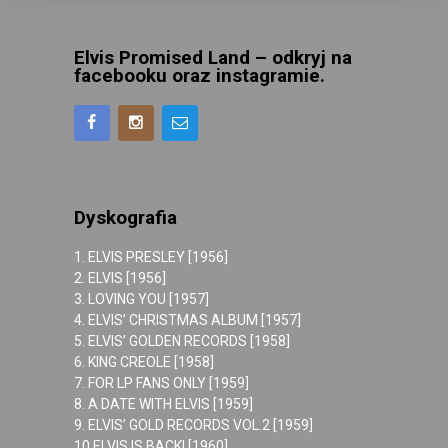
Elvis Promised Land – odkryj na
facebooku oraz instagramie.
Dyskografia
1. ELVIS PRESLEY [1956]
2. ELVIS [1956]
3. LOVING YOU [1957]
4. ELVIS’ CHRISTMAS ALBUM [1957]
5. ELVIS’ GOLDEN RECORDS [1958]
6. KING CREOLE [1958]
7. FOR LP FANS ONLY [1959]
8. A DATE WITH ELVIS [1959]
9. ELVIS’ GOLD RECORDS VOL.2 [1959]
10.ELVIS IS BACK! [1960]