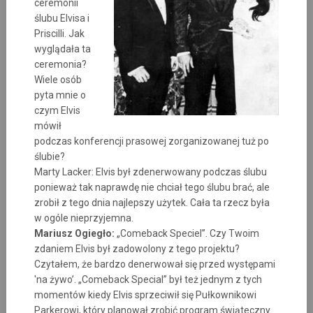
ceremonii
ślubu Elvisa i
Priscilli. Jak
wyglądała ta
ceremonia?
Wiele osób
pyta mnie o
czym Elvis
mówił
podczas konferencji prasowej zorganizowanej tuż po
ślubie?
Marty Lacker: Elvis był zdenerwowany podczas ślubu
ponieważ tak naprawdę nie chciał tego ślubu brać, ale
zrobił z tego dnia najlepszy użytek. Cała ta rzecz była
w ogóle nieprzyjemna.
Mariusz Ogiegło:
„Comeback Speciel”. Czy Twoim
zdaniem Elvis był zadowolony z tego projektu?
Czytałem, że bardzo denerwował się przed występami
'na żywo’. „Comeback Special” był też jednym z tych
momentów kiedy Elvis sprzeciwił się Pułkownikowi
Parkerowi, który planował zrobić program świąteczny.