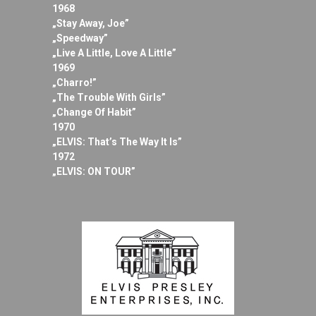
1968
„Stay Away, Joe”
„Speedway”
„Live A Little, Love A Little”
1969
„Charro!”
„The Trouble With Girls”
„Change Of Habit”
1970
„ELVIS: That’s The Way It Is”
1972
„ELVIS: ON TOUR”