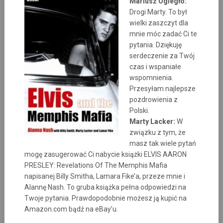
Mariusz Ogiegło:
Drogi Marty. To był
wielki zaszczyt dla
mnie móc zadać Ci te
pytania. Dziękuję
serdeczenie za Twój
czas i wspaniałe
wspomnienia.
Przesyłam najlepsze
pozdrowienia z
Polski.
Marty Lacker:
W
związku z tym, że
masz tak wiele pytań
mogę zasugerować Ci nabycie książki ELVIS AARON
PRESLEY: Revelations Of The Memphis Mafia
napisanej Billy Smitha, Lamara Fike’a, przeze mnie i
Alannę Nash. To gruba książka pełna odpowiedzi na
Twoje pytania. Prawdopodobnie możesz ją kupić na
Amazon.com bądź na eBay’u.