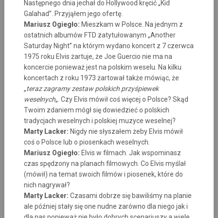
Następnego dnia jechał do Hollywood kręcić „Kid
Galahad”. Przyjąłem jego ofertę.
Mariusz Ogiegło:
Mieszkam w Polsce. Na jednym z
ostatnich albumów FTD zatytułowanym „Another
Saturday Night” na którym wydano koncert z 7 czerwca
1975 roku Elvis żartuje, że Joe Guercio nie ma na
koncercie ponieważ jest na polskim weselu. Na kilku
koncertach z roku 1973 żartował także mówiąc, że
„
teraz zagramy zestaw polskich przyśpiewek
weselnych
„. Czy Elvis mówił coś więcej o Polsce? Skąd
Twoim zdaniem mógł się dowiedzieć o polskich
tradycjach weselnych i polskiej muzyce weselnej?
Marty Lacker:
Nigdy nie słyszałem żeby Elvis mówił
coś o Polsce lub o piosenkach weselnych.
Mariusz Ogiegło:
Elvis w filmach. Jak wspominasz
czas spędzony na planach filmowych. Co Elvis myślał
(mówił) na temat swoich filmów i piosenek, które do
nich nagrywał?
Marty Lacker:
Czasami dobrze się bawiliśmy na planie
ale później stały się one nudne zarówno dla niego jak i
dla nas ponieważ nie było dobrych scenariuszy a wiele