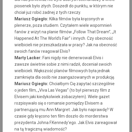
piosenek było złych. Doszedł do punktu, w którym nie
chciał już robić żadnej z tych rzeczy.
Mariusz Ogiegło:
Kilka filmów była kręconych w
plenerze, poza studiem. Czytałem wiele wspomnień
fanów z wizyt na planie filmów „Follow That Dream”, „It
Happened At The World’s Fair” i innych. Czy obecność
wielbicieli nie przeszkadzała w pracy? Jak na obecność
swoich fanów reagował Elvis?
Marty Lacker:
Fani nigdy nie denerwowali Elvis i
zawsze świetnie sobie z nimi radził, doceniał swoich
wielbicieli. Większość planów filmowych była jednak
zamknięta dla osób nie zaangażowanych w produkcję.
Mariusz Ogiegło:
Chciałbym Cię zapytać szczególnie
o jeden film, „Viva Las Vegas” (to był pierwszy film z
Elvisem jaki kiedykolwiek zobaczyłem). Wiele gazet
rozpisywało się o romansie pomiędzy Elvisem a
partnerującą mu Ann Margret. Jak było naprawdę? W
czasie gdy kręcono ten film doszło do morderstwa
prezydenta Johna F.Kennedy’ego. Jak Elvis zareagował
na tą tragiczną wiadomość?