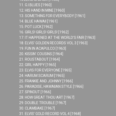
11. G.I.BLUES [1960]
12. HIS HAND IN MINE [1960]
13. SOMETHING FOR EVERYBODY [1961]
14. BLUE HAWAII [1961]
15. POT LUCK [1962]
16. GIRLS! GIRLS! GIRLS! [1962]
17. IT HAPPENED AT THE WORLD’S FAIR [1963]
18. ELVIS’ GOLDEN RECORDS VOL.3 [1963]
19. FUN IN ACAPULCO [1963]
20. KISSIN’ COUSINS [1964]
21. ROUSTABOUT [1964]
22. GIRL HAPPY [1965]
23. ELVIS FOR EVERYONE [1965]
24. HARUM SCARUM [1965]
25. FRANKIE AND JOHNNY [1966]
26. PARADISE, HAWAIIAN STYLE [1966]
27. SPINOUT [1966]
28. HOW GREAT THOU ART [1967]
29. DOUBLE TROUBLE [1967]
30. CLAMBAKE [1967]
31. ELVIS’ GOLD RECORD VOL.4 [1968]