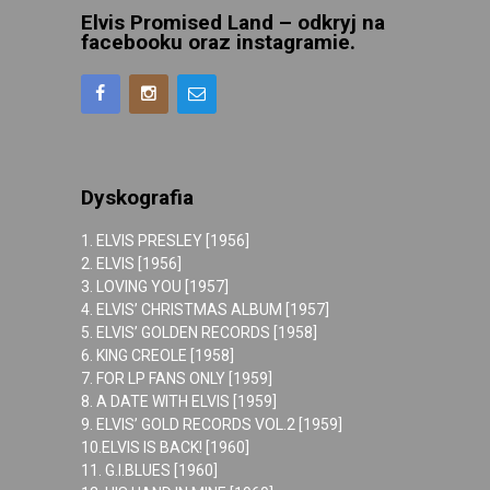
Elvis Promised Land – odkryj na
facebooku oraz instagramie.
Dyskografia
1. ELVIS PRESLEY [1956]
2. ELVIS [1956]
3. LOVING YOU [1957]
4. ELVIS’ CHRISTMAS ALBUM [1957]
5. ELVIS’ GOLDEN RECORDS [1958]
6. KING CREOLE [1958]
7. FOR LP FANS ONLY [1959]
8. A DATE WITH ELVIS [1959]
9. ELVIS’ GOLD RECORDS VOL.2 [1959]
10.ELVIS IS BACK! [1960]
11. G.I.BLUES [1960]