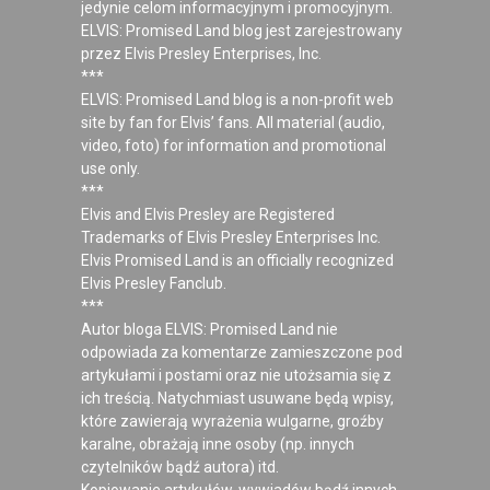
jedynie celom informacyjnym i promocyjnym.
ELVIS: Promised Land blog jest zarejestrowany
przez Elvis Presley Enterprises, Inc.
***
ELVIS: Promised Land blog is a non-profit web
site by fan for Elvis’ fans. All material (audio,
video, foto) for information and promotional
use only.
***
Elvis and Elvis Presley are Registered
Trademarks of Elvis Presley Enterprises Inc.
Elvis Promised Land is an officially recognized
Elvis Presley Fanclub.
***
Autor bloga ELVIS: Promised Land nie
odpowiada za komentarze zamieszczone pod
artykułami i postami oraz nie utożsamia się z
ich treścią. Natychmiast usuwane będą wpisy,
które zawierają wyrażenia wulgarne, groźby
karalne, obrażają inne osoby (np. innych
czytelników bądź autora) itd.
Kopiowanie artykułów, wywiadów bądź innych