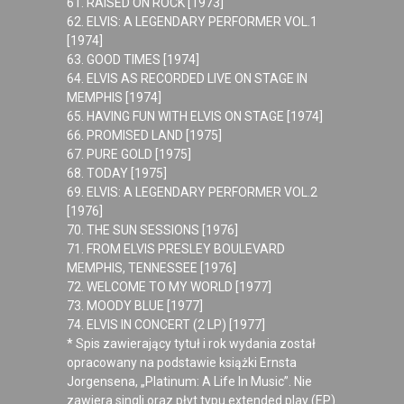
61. RAISED ON ROCK [1973]
62. ELVIS: A LEGENDARY PERFORMER VOL.1
[1974]
63. GOOD TIMES [1974]
64. ELVIS AS RECORDED LIVE ON STAGE IN
MEMPHIS [1974]
65. HAVING FUN WITH ELVIS ON STAGE [1974]
66. PROMISED LAND [1975]
67. PURE GOLD [1975]
68. TODAY [1975]
69. ELVIS: A LEGENDARY PERFORMER VOL.2
[1976]
70. THE SUN SESSIONS [1976]
71. FROM ELVIS PRESLEY BOULEVARD
MEMPHIS, TENNESSEE [1976]
72. WELCOME TO MY WORLD [1977]
73. MOODY BLUE [1977]
74. ELVIS IN CONCERT (2 LP) [1977]
* Spis zawierający tytuł i rok wydania został
opracowany na podstawie książki Ernsta
Jorgensena, „Platinum: A Life In Music”. Nie
zawiera singli oraz płyt typu extended play (EP)