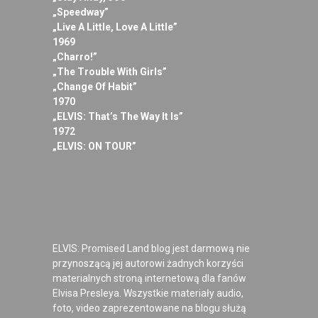
„Speedway”
„Live A Little, Love A Little”
1969
„Charro!”
„The Trouble With Girls”
„Change Of Habit”
1970
„ELVIS: That’s The Way It Is”
1972
„ELVIS: ON TOUR”
ELVIS: Promised Land blog jest darmową nie
przynoszącą jej autorowi żadnych korzyści
materialnych stroną internetową dla fanów
Elvisa Presleya. Wszystkie materiały audio,
foto, video zaprezentowane na blogu służą