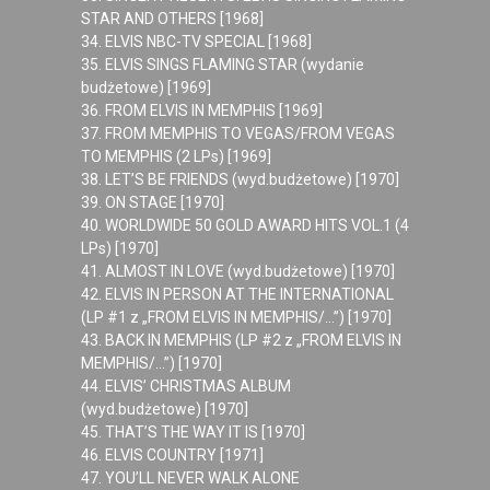
STAR AND OTHERS [1968]
34. ELVIS NBC-TV SPECIAL [1968]
35. ELVIS SINGS FLAMING STAR (wydanie
budżetowe) [1969]
36. FROM ELVIS IN MEMPHIS [1969]
37. FROM MEMPHIS TO VEGAS/FROM VEGAS
TO MEMPHIS (2 LPs) [1969]
38. LET’S BE FRIENDS (wyd.budżetowe) [1970]
39. ON STAGE [1970]
40. WORLDWIDE 50 GOLD AWARD HITS VOL.1 (4
LPs) [1970]
41. ALMOST IN LOVE (wyd.budżetowe) [1970]
42. ELVIS IN PERSON AT THE INTERNATIONAL
(LP #1 z „FROM ELVIS IN MEMPHIS/…”) [1970]
43. BACK IN MEMPHIS (LP #2 z „FROM ELVIS IN
MEMPHIS/…”) [1970]
44. ELVIS’ CHRISTMAS ALBUM
(wyd.budżetowe) [1970]
45. THAT’S THE WAY IT IS [1970]
46. ELVIS COUNTRY [1971]
47. YOU’LL NEVER WALK ALONE