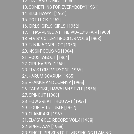
12. HIS HAND IN MINE [1960]
13. SOMETHING FOR EVERYBODY [1961]
14. BLUE HAWAII [1961]
15. POT LUCK [1962]
16. GIRLS! GIRLS! GIRLS! [1962]
17. IT HAPPENED AT THE WORLD’S FAIR [1963]
18. ELVIS’ GOLDEN RECORDS VOL.3 [1963]
19. FUN IN ACAPULCO [1963]
20. KISSIN’ COUSINS [1964]
21. ROUSTABOUT [1964]
22. GIRL HAPPY [1965]
23. ELVIS FOR EVERYONE [1965]
24. HARUM SCARUM [1965]
25. FRANKIE AND JOHNNY [1966]
26. PARADISE, HAWAIIAN STYLE [1966]
27. SPINOUT [1966]
28. HOW GREAT THOU ART [1967]
29. DOUBLE TROUBLE [1967]
30. CLAMBAKE [1967]
31. ELVIS’ GOLD RECORD VOL.4 [1968]
32. SPEEDWAY [1968]
33. SINGER PRESENTS: ELVIS SINGING FLAMING