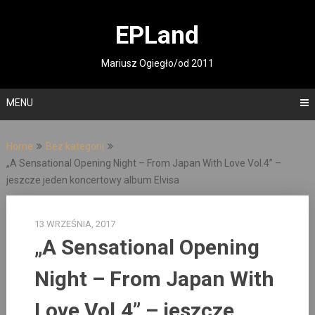
Skip
to
EPLand
content
Mariusz Ogiegło/od 2011
MENU
Home
Bez kategorii
„A Sensational Opening Night – From Japan With Love Vol.4” –
jeszcze jeden koncertowy album Elvisa
13 WRZEŚNIA, 2017
„A Sensational Opening
Night – From Japan With
Love Vol.4” – jeszcze