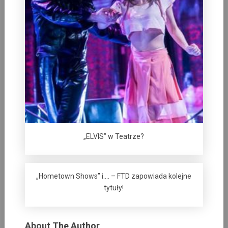
„ELVIS” w Teatrze?
„Hometown Shows” i…. – FTD zapowiada kolejne
tytuły!
About The Author