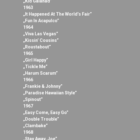
„Kid Galahad”
1963
„It Happened At The World’s Fair”
„Fun In Acapulco”
1964
„Viva Las Vegas”
„Kissin’ Cousins”
„Roustabout”
1965
„Girl Happy”
„Tickle Me”
„Harum Scarum”
1966
„Frankie & Johnny”
„Paradise Hawaiian Style”
„Spinout”
1967
„Easy Come, Easy Go”
„Double Trouble”
„Clambake”
1968
„Stay Away, Joe”