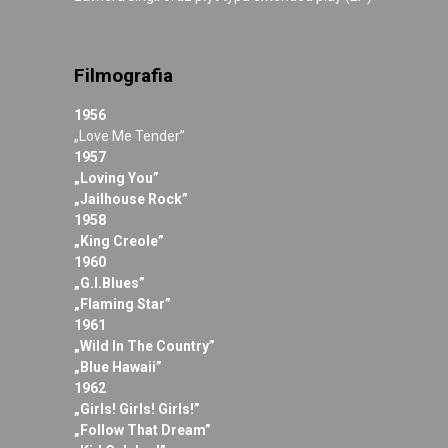
Filmografia
1956
„Love Me Tender”
1957
„Loving You”
„Jailhouse Rock”
1958
„King Creole”
1960
„G.I.Blues”
„Flaming Star”
1961
„Wild In The Country”
„Blue Hawaii”
1962
„Girls! Girls! Girls!”
„Follow That Dream”