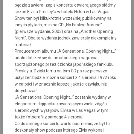
będzie zawierał zapis koncertu otwierającego siódmy
sezon Elvisa Presley’a w hotelu Hilton w Las Vegas.
Show ten był kilkukrotnie wcześniej publikowany na
innych płytach, m.in na CD „No Fooling Around”
(pierwsze wydanie, 2003) oraz na „Another Opening
Night”. Oba te wydania jednak zawierały niekompletny
materiał.
Producentom albumu „A Sensational Opening Night…”
udało dotrzeć się do amatorskiego nagrania
sporządzonego przez członka japońskiego fanklubu
Presley’a. Dzięki temu na tym CD po raz pierwszy
usłyszeć będzie można koncert z 4 sierpnia 1972 roku
w całości i w znacznie lepszej jakości dźwięku niż
dotychczas!
„A Sensational Opening Night…” zostanie wydany w
eleganckim digipacku zawierającym wiele zdjęć z
sierpniowych występów Elvisa w Las Vegas w tym
także fotografii z samego 4 sierpnia!
Co do samego koncertu warto nadmienić, że był to
doskonały show podczas którego Elvis wykonał