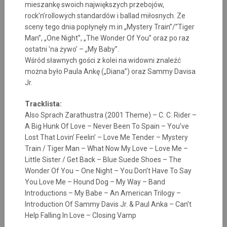
mieszankę swoich największych przebojów,
rock’n’rollowych standardów i ballad miłosnych. Ze
sceny tego dnia popłynęły m.in „Mystery Train”/”Tiger
Man”, „One Night”, „The Wonder Of You” oraz po raz
ostatni 'na żywo’ – „My Baby”.
Wśród sławnych gości z kolei na widowni znaleźć
można było Paula Ankę („Diana”) oraz Sammy Davisa
Jr.
Tracklista:
Also Sprach Zarathustra (2001 Theme) – C. C. Rider –
A Big Hunk Of Love – Never Been To Spain – You’ve
Lost That Lovin’ Feelin’ – Love Me Tender – Mystery
Train / Tiger Man – What Now My Love – Love Me –
Little Sister / Get Back – Blue Suede Shoes – The
Wonder Of You – One Night – You Don’t Have To Say
You Love Me – Hound Dog – My Way – Band
Introductions – My Babe – An American Trilogy –
Introduction Of Sammy Davis Jr. & Paul Anka – Can’t
Help Falling In Love – Closing Vamp