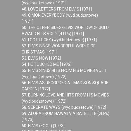
(wyd.budżetowe) [1971]
48. LOVE LETTERS FROM ELVIS [1971]
49. C’MON EVERYBODY (wyd.budżetowe)
[1971]
50. THE OTHER SIDES/ELVIS WORLDWIDE GOLD
AWARD HITS VOL.2 (4 LPs) [1971]
51. I GOT LUCKY (wyd.budżetowe) [1971]
52. ELVIS SINGS WONDERFUL WORLD OF
CHRISTMAS [1971]
53. ELVIS NOW [1972]
54. HE TOUCHED ME [1972]
55. ELVIS SINGS HITS FROM HIS MOVIES VOL.1
(wyd.budżetowe) [1972]
56. ELVIS AS RECORDED AT MADISON SQUARE
GARDEN [1972]
57. BURNING LOVE AND HITS FROM HIS MOVIES
(wyd.budżetowe) [1972]
58. SEPERATE WAYS (wyd.budżetowe) [1972]
59. ALOHA FROM HAWAII VIA SATELLITE (2LPs)
[1973]
60. ELVIS (FOOL) [1973]