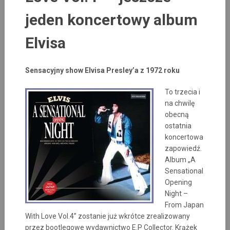
jeden koncertowy album
Elvisa
Sensacyjny show Elvisa Presley’a z 1972 roku
To trzecia i
na chwilę
obecną
ostatnia
koncertowa
zapowiedź.
Album „A
Sensational
Opening
Night –
From Japan
With Love Vol.4” zostanie już wkrótce zrealizowany
przez bootlegowe wydawnictwo E.P Collector. Krążek