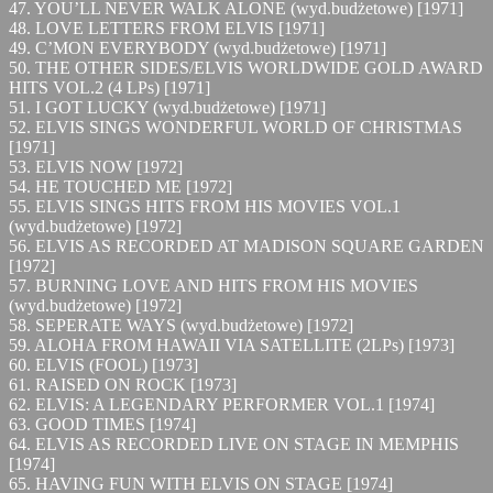
47. YOU’LL NEVER WALK ALONE (wyd.budżetowe) [1971]
48. LOVE LETTERS FROM ELVIS [1971]
49. C’MON EVERYBODY (wyd.budżetowe) [1971]
50. THE OTHER SIDES/ELVIS WORLDWIDE GOLD AWARD
HITS VOL.2 (4 LPs) [1971]
51. I GOT LUCKY (wyd.budżetowe) [1971]
52. ELVIS SINGS WONDERFUL WORLD OF CHRISTMAS
[1971]
53. ELVIS NOW [1972]
54. HE TOUCHED ME [1972]
55. ELVIS SINGS HITS FROM HIS MOVIES VOL.1
(wyd.budżetowe) [1972]
56. ELVIS AS RECORDED AT MADISON SQUARE GARDEN
[1972]
57. BURNING LOVE AND HITS FROM HIS MOVIES
(wyd.budżetowe) [1972]
58. SEPERATE WAYS (wyd.budżetowe) [1972]
59. ALOHA FROM HAWAII VIA SATELLITE (2LPs) [1973]
60. ELVIS (FOOL) [1973]
61. RAISED ON ROCK [1973]
62. ELVIS: A LEGENDARY PERFORMER VOL.1 [1974]
63. GOOD TIMES [1974]
64. ELVIS AS RECORDED LIVE ON STAGE IN MEMPHIS
[1974]
65. HAVING FUN WITH ELVIS ON STAGE [1974]