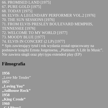
66. PROMISED LAND [1975]
67. PURE GOLD [1975]
68. TODAY [1975]
69. ELVIS: A LEGENDARY PERFORMER VOL.2 [1976]
70. THE SUN SESSIONS [1976]
71. FROM ELVIS PRESLEY BOULEVARD MEMPHIS,
TENNESSEE [1976]
72. WELCOME TO MY WORLD [1977]
73. MOODY BLUE [1977]
74. ELVIS IN CONCERT (2 LP) [1977]
* Spis zawierający tytuł i rok wydania został opracowany na
podstawie książki Ernsta Jorgensena, „Platinum: A Life In Music”.
Nie zawiera singli oraz płyt typu extended play (EP)
Filmografia
1956
„Love Me Tender”
1957
„Loving You”
„Jailhouse Rock”
1958
„King Creole”
1960
„G.I.Blues”