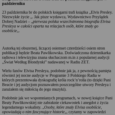
październiku
23 października br do polskich księgarni trafi książka „Elvis Presley.
Niezwykłe życie „. Jak pisze wydawca, Wydawnictwo Przylądek
Dobrej Nadziei – „
pierwsza polska wszechstronna biografia Elvisa
Presleya w całości oparta na relacjach osób, które znały go
osobiście
„.
Autorką tej obszernej, liczącej osiemset czterdzieści osiem stron
publikacji będzie Beata Pawlikowska. Doświadczona dziennikarka
radiowa i telewizyjna znana słuchaczom m.in z popularnej audycji
„Świat Według Blondynki” nadawanej w Radiu ZET.
Wielu fanów Elvisa Presleya, podobnie jak ja, z pewnością pamięta
również jej nocne audycje w Programie 3 Polskiego Radia w
których prezentowała dyskografię króla rock’n’rolla (to dzięki Pani
Beacie i jej audycjom poznawałem poszczególne utwory Presleya i
zarażałem się miłością do jego muzyki).
Podobnie jak we wspomnianych programach, w nowej książce Pani
Beaty Pawlikowskiej nie zabraknie ciekawostek i anegdot z życia
legendarnego wokalisty. „
Osoby, które znały Elvisa osobiście,
opowiadają o nim fascynujące historie
„, czytamy w zapowiedzi