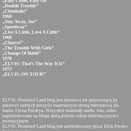
„Easy Come, Easy Go”
„Double Trouble”
„Clambake”
1968
„Stay Away, Joe”
„Speedway”
„Live A Little, Love A Little”
1969
„Charro!”
„The Trouble With Girls”
„Change Of Habit”
1970
„ELVIS: That’s The Way It Is”
1972
„ELVIS: ON TOUR”
ELVIS: Promised Land blog jest darmową nie przynoszącą jej
autorowi żadnych korzyści materialnych stroną internetową dla
fanów Elvisa Presleya. Wszystkie materiały audio, foto, video
zaprezentowane na blogu służą jedynie celom informacyjnym i
promocyjnym.
ELVIS: Promised Land blog jest zarejestrowany przez Elvis Presley