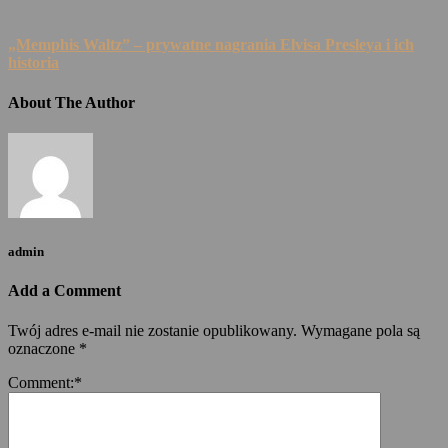
„Memphis Waltz” – prywatne nagrania Elvisa Presleya i ich
historia
About The Author
admin
Add a Comment
Twój adres e-mail nie zostanie opublikowany.
Wymagane pola są
oznaczone
*
Comment:
*