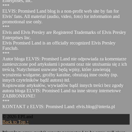
Enterprises, Inc.
***
ELVIS: Promised Land blog is a non-profit web site by fan for
Elvis’ fans. All material (audio, video, foto) for information and
promotional use only.
***
Elvis and Elvis Presley are Registered Trademarks of Elvis Presley
Enterprises Inc.
Elvis Promised Land is an officially recognized Elvis Presley
Fanclub.
***
Autor bloga ELVIS: Promised Land nie odpowiada za komentarze
zamieszczone pod artykułami i postami oraz nie utożsamia się z ich
treścią. Natychmiast usuwane będą wpisy, które zawierają
wyrażenia wulgarne, groźby karalne, obrażają inne osoby (np.
innych czytelników bądź autora) itd.
Kopiowanie artykułów, wywiadów bądź innych treści bez zgody
autora bloga ELVIS: Promised Land na inne strony internetowe
ZABRONIONE!
***
KONTAKT z ELVIS: Promised Land: elvis.blog@interia.pl
© 2026 EPLand
Back to Top ↑