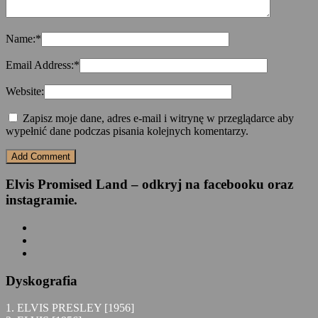
Name:
*
Email Address:
*
Website:
Zapisz moje dane, adres e-mail i witrynę w przeglądarce aby
wypełnić dane podczas pisania kolejnych komentarzy.
Elvis Promised Land – odkryj na facebooku oraz
instagramie.
Dyskografia
1. ELVIS PRESLEY [1956]