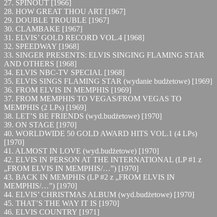
27. SPINOUT [1966]
28. HOW GREAT THOU ART [1967]
29. DOUBLE TROUBLE [1967]
30. CLAMBAKE [1967]
31. ELVIS’ GOLD RECORD VOL.4 [1968]
32. SPEEDWAY [1968]
33. SINGER PRESENTS: ELVIS SINGING FLAMING STAR
AND OTHERS [1968]
34. ELVIS NBC-TV SPECIAL [1968]
35. ELVIS SINGS FLAMING STAR (wydanie budżetowe) [1969]
36. FROM ELVIS IN MEMPHIS [1969]
37. FROM MEMPHIS TO VEGAS/FROM VEGAS TO
MEMPHIS (2 LPs) [1969]
38. LET’S BE FRIENDS (wyd.budżetowe) [1970]
39. ON STAGE [1970]
40. WORLDWIDE 50 GOLD AWARD HITS VOL.1 (4 LPs)
[1970]
41. ALMOST IN LOVE (wyd.budżetowe) [1970]
42. ELVIS IN PERSON AT THE INTERNATIONAL (LP #1 z
„FROM ELVIS IN MEMPHIS/…”) [1970]
43. BACK IN MEMPHIS (LP #2 z „FROM ELVIS IN
MEMPHIS/…”) [1970]
44. ELVIS’ CHRISTMAS ALBUM (wyd.budżetowe) [1970]
45. THAT’S THE WAY IT IS [1970]
46. ELVIS COUNTRY [1971]