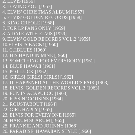
2. ELVIS [1956]
3. LOVING YOU [1957]
4. ELVIS’ CHRISTMAS ALBUM [1957]
5. ELVIS’ GOLDEN RECORDS [1958]
6. KING CREOLE [1958]
7. FOR LP FANS ONLY [1959]
8. A DATE WITH ELVIS [1959]
9. ELVIS’ GOLD RECORDS VOL.2 [1959]
10.ELVIS IS BACK! [1960]
11. G.I.BLUES [1960]
12. HIS HAND IN MINE [1960]
13. SOMETHING FOR EVERYBODY [1961]
14. BLUE HAWAII [1961]
15. POT LUCK [1962]
16. GIRLS! GIRLS! GIRLS! [1962]
17. IT HAPPENED AT THE WORLD’S FAIR [1963]
18. ELVIS’ GOLDEN RECORDS VOL.3 [1963]
19. FUN IN ACAPULCO [1963]
20. KISSIN’ COUSINS [1964]
21. ROUSTABOUT [1964]
22. GIRL HAPPY [1965]
23. ELVIS FOR EVERYONE [1965]
24. HARUM SCARUM [1965]
25. FRANKIE AND JOHNNY [1966]
26. PARADISE, HAWAIIAN STYLE [1966]