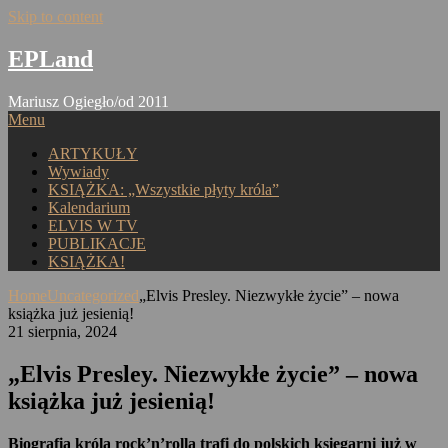
Skip to content
EPLand
Mariusz Ogiegło/od 2011
Menu
ARTYKUŁY
Wywiady
KSIĄŻKA: „Wszystkie płyty króla”
Kalendarium
ELVIS W TV
PUBLIKACJE
KSIĄŻKA!
Home
Uncategorized
„Elvis Presley. Niezwykłe życie” – nowa
książka już jesienią!
21 sierpnia, 2024
„Elvis Presley. Niezwykłe życie” – nowa
książka już jesienią!
Biografia króla rock’n’rolla trafi do polskich księgarni już w