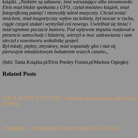
książki. „
Niektóre są zabawne, inne wzruszające albo niesamowite.
Elvis miał bliskie spotkania z UFO, czytał mnóstwo książek, miał
fotograficzną pamięć i niezwykły talent muzyczny. Chciał zostać
mnichem, miał magnetyczny wpływ na kobiety, był zawsze w ruchu,
ciągle czegoś szukał i wymyślał coś nowego. Uwielbiał się śmiać i
miał ogromne poczucie humoru. Pod wpływem impulsu rozdawał w
prezencie samochody i biżuterię, wierzył w moc uzdrawiania i sam
uleczył z nowotworu wokalistkę gospel.
Był młody, piękny, zmysłowy, miał wspaniały głos i stał się
pierwszym młodzieżowym bohaterem wszech czasów
„.
(Info: Tania Książka.pl/Elvis Presley Forum.pl/Mariusz Ogiegło)
Related Posts
WILD IN THE COUNTRY – Ostatnia dramatyczna rola Elvisa
Presleya
„Memphis” – jest zapowiedź nowego boxu RCA/Legacy