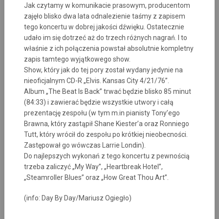
Jak czytamy w komunikacie prasowym, producentom
zajęło blisko dwa lata odnalezienie taśmy z zapisem
tego koncertu w dobrej jakości dźwięku. Ostatecznie
udało im się dotrzeć aż do trzech różnych nagrań. I to
właśnie z ich połączenia powstał absolutnie kompletny
zapis tamtego wyjątkowego show.
Show, który jak do tej pory został wydany jedynie na
nieoficjalnym CD-R „Elvis. Kansas City 4/21/76”.
Album „The Beat Is Back” trwać będzie blisko 85 minut
(84:33) i zawierać będzie wszystkie utwory i całą
prezentację zespołu (w tym m.in pianisty Tony’ego
Brawna, który zastąpił Shane Kiester’a oraz Ronniego
Tutt, który wrócił do zespołu po krótkiej nieobecności.
Zastępował go wówczas Larrie Londin).
Do najlepszych wykonań z tego koncertu z pewnością
trzeba zaliczyć „My Way”, „Heartbreak Hotel”,
„Steamroller Blues” oraz „How Great Thou Art”.
(info: Day By Day/Mariusz Ogiegło)