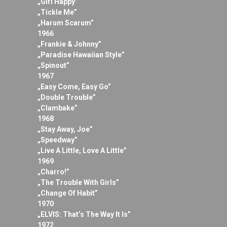
„Girl Happy”
„Tickle Me”
„Harum Scarum”
1966
„Frankie & Johnny”
„Paradise Hawaiian Style”
„Spinout”
1967
„Easy Come, Easy Go”
„Double Trouble”
„Clambake”
1968
„Stay Away, Joe”
„Speedway”
„Live A Little, Love A Little”
1969
„Charro!”
„The Trouble With Girls”
„Change Of Habit”
1970
„ELVIS: That’s The Way It Is”
1972