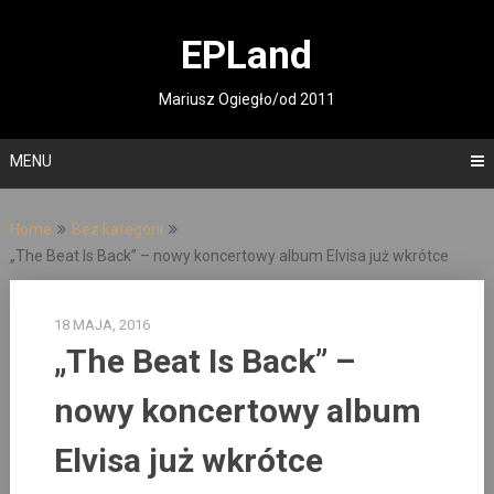
Skip
to
EPLand
content
Mariusz Ogiegło/od 2011
MENU
Home
Bez kategorii
„The Beat Is Back” – nowy koncertowy album Elvisa już wkrótce
18 MAJA, 2016
„The Beat Is Back” –
nowy koncertowy album
Elvisa już wkrótce