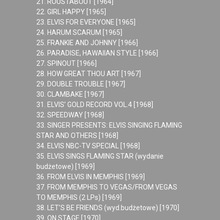
21. ROUSTABOUT [1964]
22. GIRL HAPPY [1965]
23. ELVIS FOR EVERYONE [1965]
24. HARUM SCARUM [1965]
25. FRANKIE AND JOHNNY [1966]
26. PARADISE, HAWAIIAN STYLE [1966]
27. SPINOUT [1966]
28. HOW GREAT THOU ART [1967]
29. DOUBLE TROUBLE [1967]
30. CLAMBAKE [1967]
31. ELVIS’ GOLD RECORD VOL.4 [1968]
32. SPEEDWAY [1968]
33. SINGER PRESENTS: ELVIS SINGING FLAMING
STAR AND OTHERS [1968]
34. ELVIS NBC-TV SPECIAL [1968]
35. ELVIS SINGS FLAMING STAR (wydanie
budżetowe) [1969]
36. FROM ELVIS IN MEMPHIS [1969]
37. FROM MEMPHIS TO VEGAS/FROM VEGAS
TO MEMPHIS (2 LPs) [1969]
38. LET’S BE FRIENDS (wyd.budżetowe) [1970]
39. ON STAGE [1970]