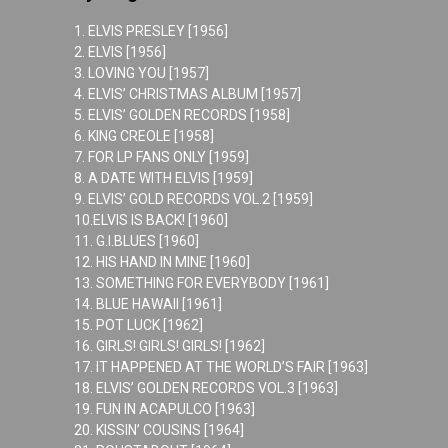
1. ELVIS PRESLEY [1956]
2. ELVIS [1956]
3. LOVING YOU [1957]
4. ELVIS’ CHRISTMAS ALBUM [1957]
5. ELVIS’ GOLDEN RECORDS [1958]
6. KING CREOLE [1958]
7. FOR LP FANS ONLY [1959]
8. A DATE WITH ELVIS [1959]
9. ELVIS’ GOLD RECORDS VOL.2 [1959]
10.ELVIS IS BACK! [1960]
11. G.I.BLUES [1960]
12. HIS HAND IN MINE [1960]
13. SOMETHING FOR EVERYBODY [1961]
14. BLUE HAWAII [1961]
15. POT LUCK [1962]
16. GIRLS! GIRLS! GIRLS! [1962]
17. IT HAPPENED AT THE WORLD’S FAIR [1963]
18. ELVIS’ GOLDEN RECORDS VOL.3 [1963]
19. FUN IN ACAPULCO [1963]
20. KISSIN’ COUSINS [1964]