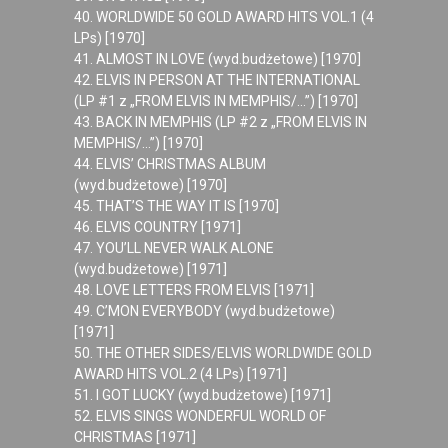
40. WORLDWIDE 50 GOLD AWARD HITS VOL.1 (4
LPs) [1970]
41. ALMOST IN LOVE (wyd.budżetowe) [1970]
42. ELVIS IN PERSON AT THE INTERNATIONAL
(LP #1 z „FROM ELVIS IN MEMPHIS/…”) [1970]
43. BACK IN MEMPHIS (LP #2 z „FROM ELVIS IN
MEMPHIS/…”) [1970]
44. ELVIS’ CHRISTMAS ALBUM
(wyd.budżetowe) [1970]
45. THAT’S THE WAY IT IS [1970]
46. ELVIS COUNTRY [1971]
47. YOU’LL NEVER WALK ALONE
(wyd.budżetowe) [1971]
48. LOVE LETTERS FROM ELVIS [1971]
49. C’MON EVERYBODY (wyd.budżetowe)
[1971]
50. THE OTHER SIDES/ELVIS WORLDWIDE GOLD
AWARD HITS VOL.2 (4 LPs) [1971]
51. I GOT LUCKY (wyd.budżetowe) [1971]
52. ELVIS SINGS WONDERFUL WORLD OF
CHRISTMAS [1971]