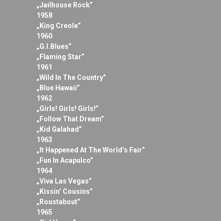
„Jailhouse Rock”
1958
„King Creole”
1960
„G.I.Blues”
„Flaming Star”
1961
„Wild In The Country”
„Blue Hawaii”
1962
„Girls! Girls! Girls!”
„Follow That Dream”
„Kid Galahad”
1963
„It Happened At The World’s Fair”
„Fun In Acapulco”
1964
„Viva Las Vegas”
„Kissin’ Cousins”
„Roustabout”
1965