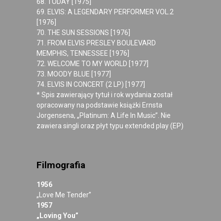
68. TODAY [1975]
69. ELVIS: A LEGENDARY PERFORMER VOL.2
[1976]
70. THE SUN SESSIONS [1976]
71. FROM ELVIS PRESLEY BOULEVARD
MEMPHIS, TENNESSEE [1976]
72. WELCOME TO MY WORLD [1977]
73. MOODY BLUE [1977]
74. ELVIS IN CONCERT (2 LP) [1977]
* Spis zawierający tytuł i rok wydania został
opracowany na podstawie książki Ernsta
Jorgensena, „Platinum: A Life In Music”. Nie
zawiera singli oraz płyt typu extended play (EP)
Filmografia
1956
„Love Me Tender”
1957
„Loving You”