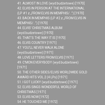
41. ALMOST IN LOVE (wyd.budżetowe) [1970]
42. ELVIS IN PERSON AT THE INTERNATIONAL
(LP #1 z „FROM ELVIS IN MEMPHIS/…”) [1970]
43. BACK IN MEMPHIS (LP #2 z „FROM ELVIS IN
MEMPHIS/…”) [1970]
44. ELVIS’ CHRISTMAS ALBUM
(wyd.budżetowe) [1970]
45. THAT’S THE WAY IT IS [1970]
46. ELVIS COUNTRY [1971]
47. YOU’LL NEVER WALK ALONE
(wyd.budżetowe) [1971]
48. LOVE LETTERS FROM ELVIS [1971]
49. C’MON EVERYBODY (wyd.budżetowe)
[1971]
50. THE OTHER SIDES/ELVIS WORLDWIDE GOLD
AWARD HITS VOL.2 (4 LPs) [1971]
51. I GOT LUCKY (wyd.budżetowe) [1971]
52. ELVIS SINGS WONDERFUL WORLD OF
CHRISTMAS [1971]
53. ELVIS NOW [1972]
54. HE TOUCHED ME [1972]