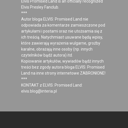
Elvis Promised Land is an officially recognized
Elvis Presley Fanclub.
***
Autor bloga ELVIS: Promised Land nie
odpowiada za komentarze zamieszczone pod
artykułami i postami oraz nie utożsamia się z
ich treścią. Natychmiast usuwane będą wpisy,
które zawierają wyrażenia wulgarne, groźby
karalne, obrażają inne osoby (np. innych
czytelników bądź autora) itd.
Kopiowanie artykułów, wywiadów bądź innych
treści bez zgody autora bloga ELVIS: Promised
Land na inne strony internetowe ZABRONIONE!
***
KONTAKT z ELVIS: Promised Land:
elvis.blog@interia.pl