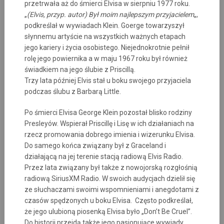
przetrwała aż do śmierci Elvisa w sierpniu 1977 roku.
„
(Elvis, przyp. autor) Był moim najlepszym przyjacielem
„,
podkreślał w wywiadach Klein. Goerge towarzyszył
słynnemu artyście na wszystkich ważnych etapach
jego kariery i życia osobistego. Niejednokrotnie pełnił
rolę jego powiernika a w maju 1967 roku był również
świadkiem na jego ślubie z Priscillą.
Trzy lata później Elvis stał u boku swojego przyjaciela
podczas ślubu z Barbarą Little.
Po śmierci Elvisa George Klein pozostał blisko rodziny
Presleyów. Wspierał Priscillę i Lisę w ich działaniach na
rzecz promowania dobrego imienia i wizerunku Elvisa.
Do samego końca związany był z Graceland i
działającą na jej terenie stacją radiową Elvis Radio.
Przez lata związany był także z nowojorską rozgłośnią
radiową SiriusXM Radio. W swoich audycjach dzielił się
ze słuchaczami swoimi wspomnieniami i anegdotami z
czasów spędzonych u boku Elvisa. Często podkreślał,
że jego ulubioną piosenką Elvisa było „Don’t Be Cruel”.
Do historii przejdą także jego pasjonujące wywiady,