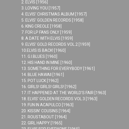
2. ELVIS [1956]
3. LOVING YOU [1957]
4. ELVIS’ CHRISTMAS ALBUM [1957]
5. ELVIS’ GOLDEN RECORDS [1958]
6. KING CREOLE [1958]
7. FOR LP FANS ONLY [1959]
8. A DATE WITH ELVIS [1959]
9. ELVIS’ GOLD RECORDS VOL.2 [1959]
10.ELVIS IS BACK! [1960]
11. G.I.BLUES [1960]
12. HIS HAND IN MINE [1960]
13. SOMETHING FOR EVERYBODY [1961]
14. BLUE HAWAII [1961]
15. POT LUCK [1962]
16. GIRLS! GIRLS! GIRLS! [1962]
17. IT HAPPENED AT THE WORLD’S FAIR [1963]
18. ELVIS’ GOLDEN RECORDS VOL.3 [1963]
19. FUN IN ACAPULCO [1963]
20. KISSIN’ COUSINS [1964]
21. ROUSTABOUT [1964]
22. GIRL HAPPY [1965]