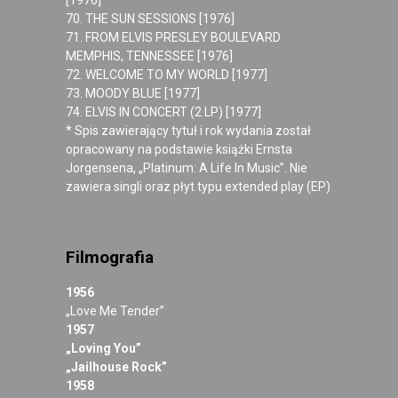
[1976]
70. THE SUN SESSIONS [1976]
71. FROM ELVIS PRESLEY BOULEVARD
MEMPHIS, TENNESSEE [1976]
72. WELCOME TO MY WORLD [1977]
73. MOODY BLUE [1977]
74. ELVIS IN CONCERT (2 LP) [1977]
* Spis zawierający tytuł i rok wydania został
opracowany na podstawie książki Ernsta
Jorgensena, „Platinum: A Life In Music”. Nie
zawiera singli oraz płyt typu extended play (EP)
Filmografia
1956
„Love Me Tender”
1957
„Loving You”
„Jailhouse Rock”
1958