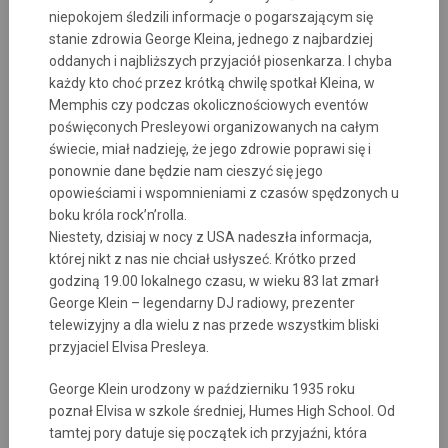
niepokojem śledzili informacje o pogarszającym się
stanie zdrowia George Kleina, jednego z najbardziej
oddanych i najbliższych przyjaciół piosenkarza. I chyba
każdy kto choć przez krótką chwilę spotkał Kleina, w
Memphis czy podczas okolicznościowych eventów
poświęconych Presleyowi organizowanych na całym
świecie, miał nadzieję, że jego zdrowie poprawi się i
ponownie dane będzie nam cieszyć się jego
opowieściami i wspomnieniami z czasów spędzonych u
boku króla rock’n’rolla.
Niestety, dzisiaj w nocy z USA nadeszła informacja,
której nikt z nas nie chciał usłyszeć. Krótko przed
godziną 19.00 lokalnego czasu, w wieku 83 lat zmarł
George Klein – legendarny DJ radiowy, prezenter
telewizyjny a dla wielu z nas przede wszystkim bliski
przyjaciel Elvisa Presleya.
George Klein urodzony w październiku 1935 roku
poznał Elvisa w szkole średniej, Humes High School. Od
tamtej pory datuje się początek ich przyjaźni, która