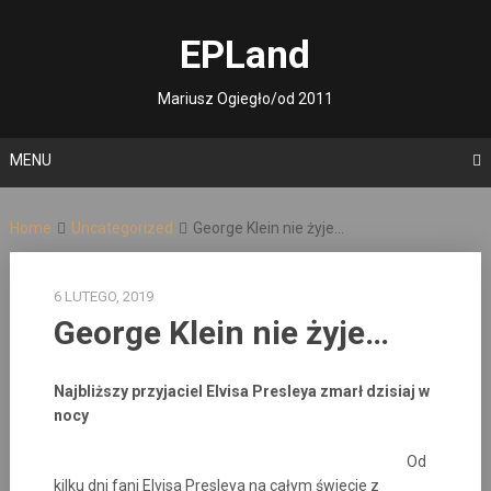
Skip
to
EPLand
content
Mariusz Ogiegło/od 2011
MENU
Home
Uncategorized
George Klein nie żyje…
6 LUTEGO, 2019
George Klein nie żyje…
Najbliższy przyjaciel Elvisa Presleya zmarł dzisiaj w
nocy
Od
kilku dni fani Elvisa Presleya na całym świecie z