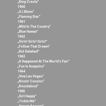
„King Creole”
1960
„G.I.Blues”
„Flaming Star”
1961
„Wild In The Country”
„Blue Hawaii”
1962
„Girls! Girls! Girls!”
„Follow That Dream”
„Kid Galahad”
1963
„It Happened At The World’s Fair”
„Fun In Acapulco”
1964
„Viva Las Vegas”
„Kissin’ Cousins”
„Roustabout”
1965
„Girl Happy”
„Tickle Me”