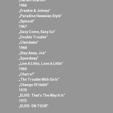
„Harum Scarum”
1966
„Frankie & Johnny”
„Paradise Hawaiian Style”
„Spinout”
1967
„Easy Come, Easy Go”
„Double Trouble”
„Clambake”
1968
„Stay Away, Joe”
„Speedway”
„Live A Little, Love A Little”
1969
„Charro!”
„The Trouble With Girls”
„Change Of Habit”
1970
„ELVIS: That’s The Way It Is”
1972
„ELVIS: ON TOUR”