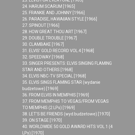
23. ELVIS FOR EVERYONE [1965]
24. HARUM SCARUM [1965]
25. FRANKIE AND JOHNNY [1966]
26. PARADISE, HAWAIIAN STYLE [1966]
27. SPINOUT [1966]
28. HOW GREAT THOU ART [1967]
29. DOUBLE TROUBLE [1967]
30. CLAMBAKE [1967]
31. ELVIS’ GOLD RECORD VOL.4 [1968]
32. SPEEDWAY [1968]
33. SINGER PRESENTS: ELVIS SINGING FLAMING
STAR AND OTHERS [1968]
34. ELVIS NBC-TV SPECIAL [1968]
35. ELVIS SINGS FLAMING STAR (wydanie
budżetowe) [1969]
36. FROM ELVIS IN MEMPHIS [1969]
37. FROM MEMPHIS TO VEGAS/FROM VEGAS
TO MEMPHIS (2 LPs) [1969]
38. LET’S BE FRIENDS (wyd.budżetowe) [1970]
39. ON STAGE [1970]
40. WORLDWIDE 50 GOLD AWARD HITS VOL.1 (4
LPs) [1970]