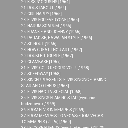
20. KISSIN’ COUSINS [1964]
21. ROUSTABOUT [1964]
22. GIRL HAPPY [1965]
23. ELVIS FOR EVERYONE [1965]
24. HARUM SCARUM [1965]
25. FRANKIE AND JOHNNY [1966]
26. PARADISE, HAWAIIAN STYLE [1966]
27. SPINOUT [1966]
28. HOW GREAT THOU ART [1967]
29. DOUBLE TROUBLE [1967]
30. CLAMBAKE [1967]
31. ELVIS’ GOLD RECORD VOL.4 [1968]
32. SPEEDWAY [1968]
33. SINGER PRESENTS: ELVIS SINGING FLAMING
STAR AND OTHERS [1968]
34. ELVIS NBC-TV SPECIAL [1968]
35. ELVIS SINGS FLAMING STAR (wydanie
budżetowe) [1969]
36. FROM ELVIS IN MEMPHIS [1969]
37. FROM MEMPHIS TO VEGAS/FROM VEGAS
TO MEMPHIS (2 LPs) [1969]
38. LET’S BE FRIENDS (wyd.budżetowe) [1970]