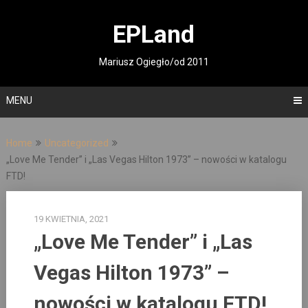
Skip
to
EPLand
content
Mariusz Ogiegło/od 2011
MENU
Home
Uncategorized
„Love Me Tender” i „Las Vegas Hilton 1973” – nowości w katalogu
FTD!
19 KWIETNIA, 2021
„Love Me Tender” i „Las
Vegas Hilton 1973” –
nowości w katalogu FTD!