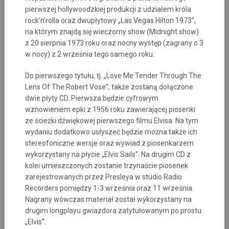
pierwszej hollywoodzkiej produkcji z udziałem króla
rock’n’rolla oraz dwupłytowy „Las Vegas Hilton 1973”,
na którym znajdą się wieczorny show (Midnight show)
z 20 sierpnia 1973 roku oraz nocny występ (zagrany o 3
w nocy) z 2 września tego samego roku.
Do pierwszego tytułu, tj. „Love Me Tender Through The
Lens Of The Robert Vose”, także zostaną dołączone
dwie płyty CD. Pierwsza będzie cyfrowym
wznowieniem epki z 1956 roku zawierającej piosenki
ze ścieżki dźwiękowej pierwszego filmu Elvisa. Na tym
wydaniu dodatkowo usłyszeć będzie można także ich
stereofoniczne wersje oraz wywiad z piosenkarzem
wykorzystany na płycie „Elvis Sails”. Na drugim CD z
kolei umieszczonych zostanie trzynaście piosenek
zarejestrowanych przez Presleya w studio Radio
Recorders pomiędzy 1-3 września oraz 11 września.
Nagrany wówczas materiał został wykorzystany na
drugim longplayu gwiazdora zatytułowanym po prostu
„Elvis”.