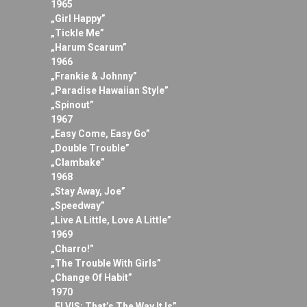
1965
„Girl Happy”
„Tickle Me”
„Harum Scarum”
1966
„Frankie & Johnny”
„Paradise Hawaiian Style”
„Spinout”
1967
„Easy Come, Easy Go”
„Double Trouble”
„Clambake”
1968
„Stay Away, Joe”
„Speedway”
„Live A Little, Love A Little”
1969
„Charro!”
„The Trouble With Girls”
„Change Of Habit”
1970
„ELVIS: That’s The Way It Is”