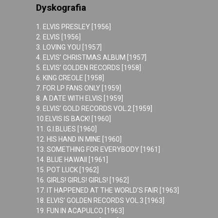
Dyskografia
1. ELVIS PRESLEY [1956]
2. ELVIS [1956]
3. LOVING YOU [1957]
4. ELVIS’ CHRISTMAS ALBUM [1957]
5. ELVIS’ GOLDEN RECORDS [1958]
6. KING CREOLE [1958]
7. FOR LP FANS ONLY [1959]
8. A DATE WITH ELVIS [1959]
9. ELVIS’ GOLD RECORDS VOL.2 [1959]
10.ELVIS IS BACK! [1960]
11. G.I.BLUES [1960]
12. HIS HAND IN MINE [1960]
13. SOMETHING FOR EVERYBODY [1961]
14. BLUE HAWAII [1961]
15. POT LUCK [1962]
16. GIRLS! GIRLS! GIRLS! [1962]
17. IT HAPPENED AT THE WORLD’S FAIR [1963]
18. ELVIS’ GOLDEN RECORDS VOL.3 [1963]
19. FUN IN ACAPULCO [1963]