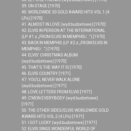
39. ON STAGE [1970]
40. WORLDWIDE 50 GOLD AWARD HITS VOL.1 (4
LPs) [1970]
41. ALMOST IN LOVE (wyd.budżetowe) [1970]
42. ELVIS IN PERSON AT THE INTERNATIONAL
(LP #1 z „FROM ELVIS IN MEMPHIS/…”) [1970]
43. BACK IN MEMPHIS (LP #2 z „FROM ELVIS IN
MEMPHIS/…”) [1970]
44. ELVIS’ CHRISTMAS ALBUM
(wyd.budżetowe) [1970]
45. THAT’S THE WAY IT IS [1970]
46. ELVIS COUNTRY [1971]
47. YOU’LL NEVER WALK ALONE
(wyd.budżetowe) [1971]
48. LOVE LETTERS FROM ELVIS [1971]
49. C’MON EVERYBODY (wyd.budżetowe)
[1971]
50. THE OTHER SIDES/ELVIS WORLDWIDE GOLD
AWARD HITS VOL.2 (4 LPs) [1971]
51. I GOT LUCKY (wyd.budżetowe) [1971]
52. ELVIS SINGS WONDERFUL WORLD OF