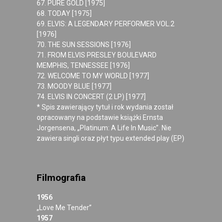
67. PURE GOLD [1975]
68. TODAY [1975]
69. ELVIS: A LEGENDARY PERFORMER VOL.2
[1976]
70. THE SUN SESSIONS [1976]
71. FROM ELVIS PRESLEY BOULEVARD
MEMPHIS, TENNESSEE [1976]
72. WELCOME TO MY WORLD [1977]
73. MOODY BLUE [1977]
74. ELVIS IN CONCERT (2 LP) [1977]
* Spis zawierający tytuł i rok wydania został
opracowany na podstawie książki Ernsta
Jorgensena, „Platinum: A Life In Music”. Nie
zawiera singli oraz płyt typu extended play (EP)
Filmografia
1956
„Love Me Tender”
1957