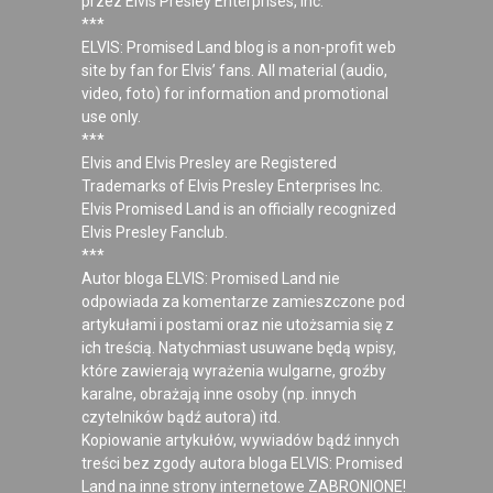
przez Elvis Presley Enterprises, Inc.
***
ELVIS: Promised Land blog is a non-profit web
site by fan for Elvis’ fans. All material (audio,
video, foto) for information and promotional
use only.
***
Elvis and Elvis Presley are Registered
Trademarks of Elvis Presley Enterprises Inc.
Elvis Promised Land is an officially recognized
Elvis Presley Fanclub.
***
Autor bloga ELVIS: Promised Land nie
odpowiada za komentarze zamieszczone pod
artykułami i postami oraz nie utożsamia się z
ich treścią. Natychmiast usuwane będą wpisy,
które zawierają wyrażenia wulgarne, groźby
karalne, obrażają inne osoby (np. innych
czytelników bądź autora) itd.
Kopiowanie artykułów, wywiadów bądź innych
treści bez zgody autora bloga ELVIS: Promised
Land na inne strony internetowe ZABRONIONE!