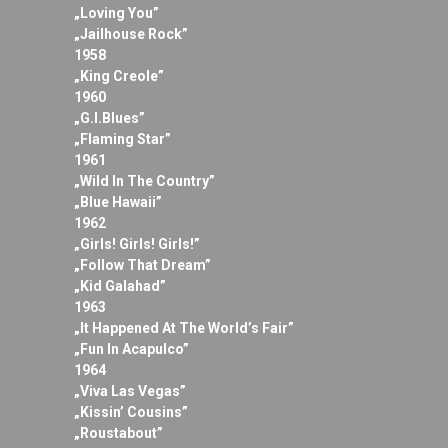
„Loving You”
„Jailhouse Rock”
1958
„King Creole”
1960
„G.I.Blues”
„Flaming Star”
1961
„Wild In The Country”
„Blue Hawaii”
1962
„Girls! Girls! Girls!”
„Follow That Dream”
„Kid Galahad”
1963
„It Happened At The World’s Fair”
„Fun In Acapulco”
1964
„Viva Las Vegas”
„Kissin’ Cousins”
„Roustabout”