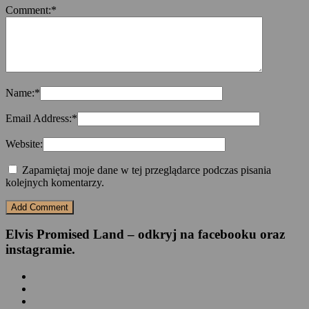
Comment:
*
Name:
*
Email Address:
*
Website:
Zapamiętaj moje dane w tej przeglądarce podczas pisania
kolejnych komentarzy.
Elvis Promised Land – odkryj na facebooku oraz
instagramie.