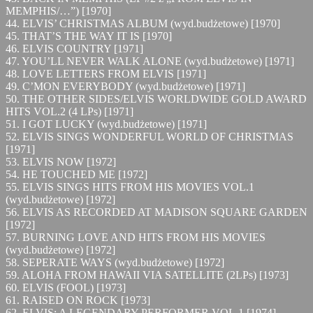
MEMPHIS/…”) [1970]
44. ELVIS’ CHRISTMAS ALBUM (wyd.budżetowe) [1970]
45. THAT’S THE WAY IT IS [1970]
46. ELVIS COUNTRY [1971]
47. YOU’LL NEVER WALK ALONE (wyd.budżetowe) [1971]
48. LOVE LETTERS FROM ELVIS [1971]
49. C’MON EVERYBODY (wyd.budżetowe) [1971]
50. THE OTHER SIDES/ELVIS WORLDWIDE GOLD AWARD
HITS VOL.2 (4 LPs) [1971]
51. I GOT LUCKY (wyd.budżetowe) [1971]
52. ELVIS SINGS WONDERFUL WORLD OF CHRISTMAS
[1971]
53. ELVIS NOW [1972]
54. HE TOUCHED ME [1972]
55. ELVIS SINGS HITS FROM HIS MOVIES VOL.1
(wyd.budżetowe) [1972]
56. ELVIS AS RECORDED AT MADISON SQUARE GARDEN
[1972]
57. BURNING LOVE AND HITS FROM HIS MOVIES
(wyd.budżetowe) [1972]
58. SEPERATE WAYS (wyd.budżetowe) [1972]
59. ALOHA FROM HAWAII VIA SATELLITE (2LPs) [1973]
60. ELVIS (FOOL) [1973]
61. RAISED ON ROCK [1973]
62. ELVIS: A LEGENDARY PERFORMER VOL.1 [1974]