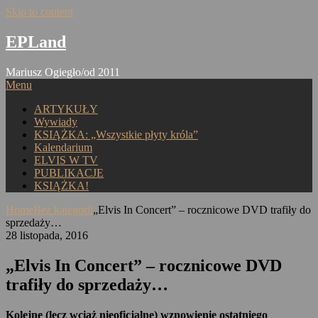
Skip to content
EPLand
Mariusz Ogiegło/od 2011
Menu
ARTYKUŁY
Wywiady
KSIĄŻKA: „Wszystkie płyty króla”
Kalendarium
ELVIS W TV
PUBLIKACJE
KSIĄŻKA!
Home
Bez kategorii
„Elvis In Concert” – rocznicowe DVD trafiły do
sprzedaży…
28 listopada, 2016
„Elvis In Concert” – rocznicowe DVD
trafiły do sprzedaży…
Kolejne (lecz wciąż nieoficjalne) wznowienie ostatniego