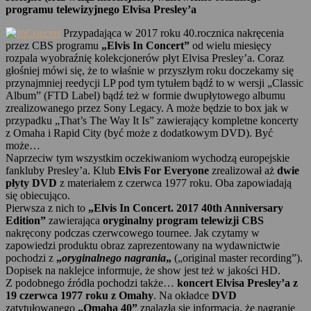
programu telewizyjnego Elvisa Presley’a
Przypadająca w 2017 roku 40.rocznica nakręcenia
przez CBS programu
„Elvis In Concert”
od wielu miesięcy
rozpala wyobraźnię kolekcjonerów płyt Elvisa Presley’a. Coraz
głośniej mówi się, że to właśnie w przyszłym roku doczekamy się
przynajmniej reedycji LP pod tym tytułem bądź to w wersji „Classic
Album” (FTD Label) bądź też w formie dwupłytowego albumu
zrealizowanego przez Sony Legacy. A może będzie to box jak w
przypadku „That’s The Way It Is” zawierający kompletne koncerty
z Omaha i Rapid City (być może z dodatkowym DVD). Być
może…
Naprzeciw tym wszystkim oczekiwaniom wychodzą europejskie
fankluby Presley’a. Klub
Elvis For Everyone
zrealizował aż
dwie
płyty DVD
z materiałem z czerwca 1977 roku. Oba zapowiadają
się obiecująco.
Pierwsza z nich to
„Elvis In Concert. 2017 40th Anniversary
Edition”
zawierająca
oryginalny program telewizji CBS
nakręcony podczas czerwcowego tournee. Jak czytamy w
zapowiedzi produktu obraz zaprezentowany na wydawnictwie
pochodzi z
„
oryginalnego nagrania
„
(„original master recording”).
Dopisek na naklejce informuje, że show jest też w jakości HD.
Z podobnego źródła pochodzi także…
koncert Elvisa Presley’a z
19 czerwca 1977 roku z Omahy
. Na okładce
DVD
zatytułowanego
„Omaha 40”
znalazła się informacja, że nagranie