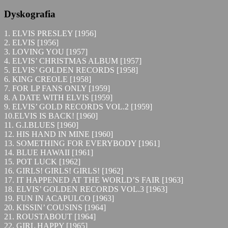
Dyskografia
1. ELVIS PRESLEY [1956]
2. ELVIS [1956]
3. LOVING YOU [1957]
4. ELVIS’ CHRISTMAS ALBUM [1957]
5. ELVIS’ GOLDEN RECORDS [1958]
6. KING CREOLE [1958]
7. FOR LP FANS ONLY [1959]
8. A DATE WITH ELVIS [1959]
9. ELVIS’ GOLD RECORDS VOL.2 [1959]
10.ELVIS IS BACK! [1960]
11. G.I.BLUES [1960]
12. HIS HAND IN MINE [1960]
13. SOMETHING FOR EVERYBODY [1961]
14. BLUE HAWAII [1961]
15. POT LUCK [1962]
16. GIRLS! GIRLS! GIRLS! [1962]
17. IT HAPPENED AT THE WORLD’S FAIR [1963]
18. ELVIS’ GOLDEN RECORDS VOL.3 [1963]
19. FUN IN ACAPULCO [1963]
20. KISSIN’ COUSINS [1964]
21. ROUSTABOUT [1964]
22. GIRL HAPPY [1965]