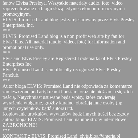
fanów Elvisa Presleya. Wszystkie materiały audio, foto, video
zaprezentowane na blogu służą jedynie celom informacyjnym i
promocyjnym.
ELVIS: Promised Land blog jest zarejestrowany przez Elvis Presley
Enterprises, Inc.
***
ELVIS: Promised Land blog is a non-profit web site by fan for
Elvis’ fans. All material (audio, video, foto) for information and
promotional use only.
***
Elvis and Elvis Presley are Registered Trademarks of Elvis Presley
Enterprises Inc.
Elvis Promised Land is an officially recognized Elvis Presley
Fanclub.
***
Autor bloga ELVIS: Promised Land nie odpowiada za komentarze
zamieszczone pod artykułami i postami oraz nie utożsamia się z ich
treścią. Natychmiast usuwane będą wpisy, które zawierają
wyrażenia wulgarne, groźby karalne, obrażają inne osoby (np.
innych czytelników bądź autora) itd.
Kopiowanie artykułów, wywiadów bądź innych treści bez zgody
autora bloga ELVIS: Promised Land na inne strony internetowe
ZABRONIONE!
***
KONTAKT z ELVIS: Promised Land: elvis.blog@interia.pl