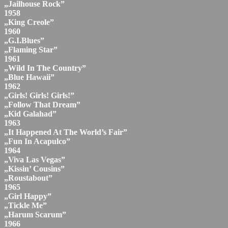
„Jailhouse Rock”
1958
„King Creole”
1960
„G.I.Blues”
„Flaming Star”
1961
„Wild In The Country”
„Blue Hawaii”
1962
„Girls! Girls! Girls!”
„Follow That Dream”
„Kid Galahad”
1963
„It Happened At The World’s Fair”
„Fun In Acapulco”
1964
„Viva Las Vegas”
„Kissin’ Cousins”
„Roustabout”
1965
„Girl Happy”
„Tickle Me”
„Harum Scarum”
1966