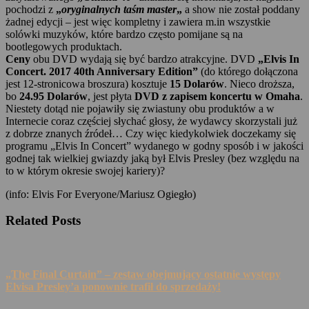
pochodzi z
„
oryginalnych taśm master
„
a show nie został poddany
żadnej edycji – jest więc kompletny i zawiera m.in wszystkie
solówki muzyków, które bardzo często pomijane są na
bootlegowych produktach.
Ceny
obu DVD wydają się być bardzo atrakcyjne. DVD
„Elvis In
Concert. 2017 40th Anniversary Edition”
(do którego dołączona
jest 12-stronicowa broszura) kosztuje
15 Dolarów
. Nieco droższa,
bo
24.95 Dolarów
, jest płyta
DVD z zapisem koncertu w Omaha
.
Niestety dotąd nie pojawiły się zwiastuny obu produktów a w
Internecie coraz częściej słychać głosy, że wydawcy skorzystali już
z dobrze znanych źródeł… Czy więc kiedykolwiek doczekamy się
programu „Elvis In Concert” wydanego w godny sposób i w jakości
godnej tak wielkiej gwiazdy jaką był Elvis Presley (bez względu na
to w którym okresie swojej kariery)?
(info: Elvis For Everyone/Mariusz Ogiegło)
Related Posts
„The Final Curtain” – zestaw obejmujący ostatnie występy
Elvisa Presley’a ponownie trafił do sprzedaży!