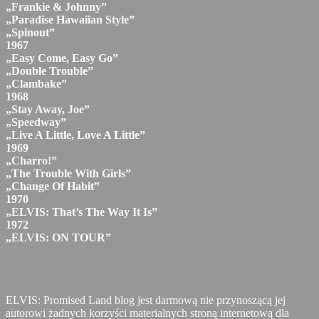
„Frankie & Johnny”
„Paradise Hawaiian Style”
„Spinout”
1967
„Easy Come, Easy Go”
„Double Trouble”
„Clambake”
1968
„Stay Away, Joe”
„Speedway”
„Live A Little, Love A Little”
1969
„Charro!”
„The Trouble With Girls”
„Change Of Habit”
1970
„ELVIS: That’s The Way It Is”
1972
„ELVIS: ON TOUR”
ELVIS: Promised Land blog jest darmową nie przynoszącą jej
autorowi żadnych korzyści materialnych stroną internetową dla