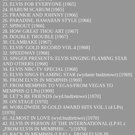
23. ELVIS FOR EVERYONE [1965]
24. HARUM SCARUM [1965]
25. FRANKIE AND JOHNNY [1966]
26. PARADISE, HAWAIIAN STYLE [1966]
27. SPINOUT [1966]
28. HOW GREAT THOU ART [1967]
29. DOUBLE TROUBLE [1967]
30. CLAMBAKE [1967]
31. ELVIS’ GOLD RECORD VOL.4 [1968]
32. SPEEDWAY [1968]
33. SINGER PRESENTS: ELVIS SINGING FLAMING STAR
AND OTHERS [1968]
34. ELVIS NBC-TV SPECIAL [1968]
35. ELVIS SINGS FLAMING STAR (wydanie budżetowe) [1969]
36. FROM ELVIS IN MEMPHIS [1969]
37. FROM MEMPHIS TO VEGAS/FROM VEGAS TO
MEMPHIS (2 LPs) [1969]
38. LET’S BE FRIENDS (wyd.budżetowe) [1970]
39. ON STAGE [1970]
40. WORLDWIDE 50 GOLD AWARD HITS VOL.1 (4 LPs)
[1970]
41. ALMOST IN LOVE (wyd.budżetowe) [1970]
42. ELVIS IN PERSON AT THE INTERNATIONAL (LP #1 z
„FROM ELVIS IN MEMPHIS/…”) [1970]
43. BACK IN MEMPHIS (LP #2 z „FROM ELVIS IN