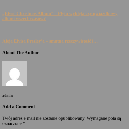
„Elvis’ Christmas Album” – Płyta wyklęta czy gwiazdkowy
album wszechczasów?
Aleja Elvisa Presley’a – smutna rzeczywistość i…
About The Author
admin
Add a Comment
Twój adres e-mail nie zostanie opublikowany.
Wymagane pola są
oznaczone
*