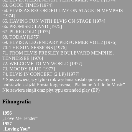
63. GOOD TIMES [1974]
64. ELVIS AS RECORDED LIVE ON STAGE IN MEMPHIS
[1974]
65. HAVING FUN WITH ELVIS ON STAGE [1974]
66. PROMISED LAND [1975]
67. PURE GOLD [1975]
68. TODAY [1975]
69. ELVIS: A LEGENDARY PERFORMER VOL.2 [1976]
70. THE SUN SESSIONS [1976]
71. FROM ELVIS PRESLEY BOULEVARD MEMPHIS,
TENNESSEE [1976]
72. WELCOME TO MY WORLD [1977]
73. MOODY BLUE [1977]
74. ELVIS IN CONCERT (2 LP) [1977]
* Spis zawierający tytuł i rok wydania został opracowany na
podstawie książki Ernsta Jorgensena, „Platinum: A Life In Music”.
Nie zawiera singli oraz płyt typu extended play (EP)
Filmografia
1956
„Love Me Tender”
1957
„Loving You”