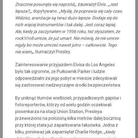
Znacznie posunęła się naprzód
„, zauważył Elvis. „
Jest
lepsza?
„, dopytywano. „
Myślę, że poprawia się cały czas.
Widzisz, aranżacje są teraz dużo lepsze. Dodaje się do
nich więcej instrumentów i tak dalej. Jest coraz lepiej.
Ale, kiedy ja zaczynałem w 1956 roku, też słyszałem, że
rock’n’roll umrze, że już umarł. Nie mówię, że nie umrze
nigdy bo może umrzeć nawet jutro – całkowicie. Tego
nie wiem
„, tłumaczył Presley.
Zainteresowanie przyjazdem Elvisa do Los Angeles
było tak ogromne, że Pułkownik Parker i ludzie
odpowiedzialni za jego pobyt w mieście zdecydowali
się zastosować nadzwyczajne środki bezpieczeństwa.
By uniknąć tłumów wielbicieli, przypadkowych gapiów i
fotoreporterów, którzy od wielu godzin oczekiwali
piosenkarza na stacji Union Station, Presleya
przewieziono na położoną kilka metrów dalej bocznicę
przy której stała już zaparkowana taksówka. Jedna z
kilku, ponieważ jak zapamiętał Charlie Hodge, „
kiedy