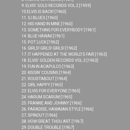
9. ELVIS’ GOLD RECORDS VOL.2 [1959]
10.ELVIS IS BACK! [1960]
11. G.I.BLUES [1960]
12. HIS HAND IN MINE [1960]
13. SOMETHING FOR EVERYBODY [1961]
14. BLUE HAWAII [1961]
15. POT LUCK [1962]
16. GIRLS! GIRLS! GIRLS! [1962]
17. IT HAPPENED AT THE WORLD’S FAIR [1963]
18. ELVIS’ GOLDEN RECORDS VOL.3 [1963]
19. FUN IN ACAPULCO [1963]
20. KISSIN’ COUSINS [1964]
21. ROUSTABOUT [1964]
22. GIRL HAPPY [1965]
23. ELVIS FOR EVERYONE [1965]
24. HARUM SCARUM [1965]
25. FRANKIE AND JOHNNY [1966]
26. PARADISE, HAWAIIAN STYLE [1966]
27. SPINOUT [1966]
28. HOW GREAT THOU ART [1967]
29. DOUBLE TROUBLE [1967]