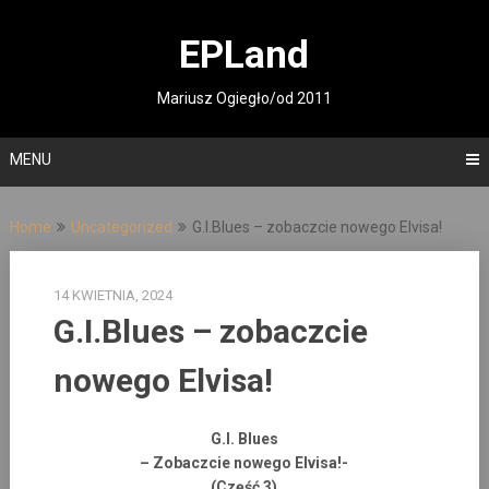
Skip
to
EPLand
content
Mariusz Ogiegło/od 2011
MENU
Home
Uncategorized
G.I.Blues – zobaczcie nowego Elvisa!
14 KWIETNIA, 2024
G.I.Blues – zobaczcie
nowego Elvisa!
G.I. Blues
– Zobaczcie nowego Elvisa!-
(Część 3)