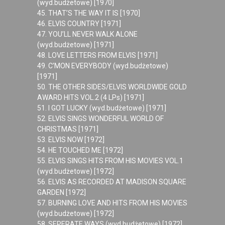
(wyd.budżetowe) [1970]
45. THAT’S THE WAY IT IS [1970]
46. ELVIS COUNTRY [1971]
47. YOU’LL NEVER WALK ALONE
(wyd.budżetowe) [1971]
48. LOVE LETTERS FROM ELVIS [1971]
49. C’MON EVERYBODY (wyd.budżetowe)
[1971]
50. THE OTHER SIDES/ELVIS WORLDWIDE GOLD
AWARD HITS VOL.2 (4 LPs) [1971]
51. I GOT LUCKY (wyd.budżetowe) [1971]
52. ELVIS SINGS WONDERFUL WORLD OF
CHRISTMAS [1971]
53. ELVIS NOW [1972]
54. HE TOUCHED ME [1972]
55. ELVIS SINGS HITS FROM HIS MOVIES VOL.1
(wyd.budżetowe) [1972]
56. ELVIS AS RECORDED AT MADISON SQUARE
GARDEN [1972]
57. BURNING LOVE AND HITS FROM HIS MOVIES
(wyd.budżetowe) [1972]
58. SEPERATE WAYS (wyd.budżetowe) [1972]