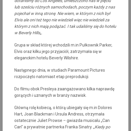
dotarliśmy do Los Angeles, umieszczono nas w pięciu
lub sześciu różnych samochodach, poczym każdy z nas
pojechał w inną stronę. Nie wiem, w którym z nich był
Elvis ale oni też tego nie wiedzieli więc nie wiedzieli za
którym z nich mają podążać. I tak udaliśmy się do hotelu
w Beverly Hills
„.
Grupa w skład której wchodzili m.in Pułkownik Parker,
Elvis oraz kilku jego przyjaciół, zatrzymała się w
eleganckim hotelu Beverly Wilshire.
Następnego dnia, w studiach Paramount Pictures
rozpoczęto natomiast etap preprodukcji.
Do filmu obok Presleya zaangażowano kilka naprawdę
gorących i uznanych w branży nazwisk.
Główną rolę kobiecą, o którą ubiegały się m.in Dolores
Hart, Joan Blackman i Ursula Andress, otrzymała
ostatecznie Juliet Prowse – gwiazda musicalu „Can
Can” a prywatnie partnerka Franka Sinatry. „
Kiedy po