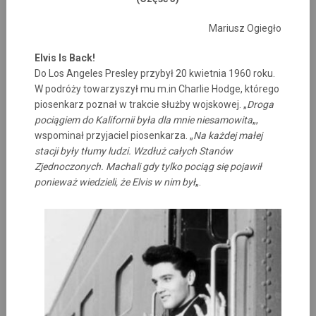
Mariusz Ogiegło
Elvis Is Back!
Do Los Angeles Presley przybył 20 kwietnia 1960 roku.
W podróży towarzyszył mu m.in Charlie Hodge, którego
piosenkarz poznał w trakcie służby wojskowej. „
Droga
pociągiem do Kalifornii była dla mnie niesamowita
„,
wspominał przyjaciel piosenkarza. „
Na każdej małej
stacji były tłumy ludzi. Wzdłuż całych Stanów
Zjednoczonych. Machali gdy tylko pociąg się pojawił
ponieważ wiedzieli, że Elvis w nim był
„.