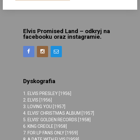
Elvis Promised Land – odkryj na
facebooku oraz instagramie.
Dyskografia
1. ELVIS PRESLEY [1956]
2. ELVIS [1956]
3. LOVING YOU [1957]
4. ELVIS’ CHRISTMAS ALBUM [1957]
5. ELVIS’ GOLDEN RECORDS [1958]
6. KING CREOLE [1958]
7. FOR LP FANS ONLY [1959]
8. A DATE WITH ELVIS [1959]