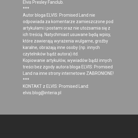
Elvis Presley Fanclub.
***
Autor bloga ELVIS: Promised Land nie
odpowiada za komentarze zamieszczone pod
artykułami i postami oraz nie utożsamia się z
ich treścią. Natychmiast usuwane będą wpisy,
które zawierają wyrażenia wulgarne, groźby
karalne, obrażają inne osoby (np. innych
czytelników bądź autora) itd.
Kopiowanie artykułów, wywiadów bądź innych
treści bez zgody autora bloga ELVIS: Promised
Land na inne strony internetowe ZABRONIONE!
***
KONTAKT z ELVIS: Promised Land:
elvis.blog@interia.pl