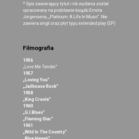
* Spis zawierający tytuł i rok wydania został
opracowany na podstawie książki Ernsta
Jorgensena, „Platinum: A Life In Music”. Nie
zawiera singli oraz płyt typu extended play (EP)
Filmografia
1956
„Love Me Tender”
1957
„Loving You”
„Jailhouse Rock”
1958
„King Creole”
1960
„G.I.Blues”
„Flaming Star”
1961
„Wild In The Country”
„Blue Hawaii”