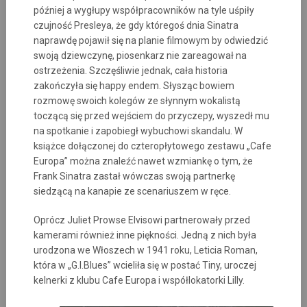
później a wygłupy współpracowników na tyle uśpiły
czujność Presleya, że gdy któregoś dnia Sinatra
naprawdę pojawił się na planie filmowym by odwiedzić
swoją dziewczynę, piosenkarz nie zareagował na
ostrzeżenia. Szczęśliwie jednak, cała historia
zakończyła się happy endem. Słysząc bowiem
rozmowę swoich kolegów ze słynnym wokalistą
toczącą się przed wejściem do przyczepy, wyszedł mu
na spotkanie i zapobiegł wybuchowi skandalu. W
książce dołączonej do czteropłytowego zestawu „Cafe
Europa” można znaleźć nawet wzmiankę o tym, że
Frank Sinatra zastał wówczas swoją partnerkę
siedzącą na kanapie ze scenariuszem w ręce.
Oprócz Juliet Prowse Elvisowi partnerowały przed
kamerami również inne piękności. Jedną z nich była
urodzona we Włoszech w 1941 roku, Leticia Roman,
która w „G.I.Blues” wcieliła się w postać Tiny, uroczej
kelnerki z klubu Cafe Europa i współlokatorki Lilly.