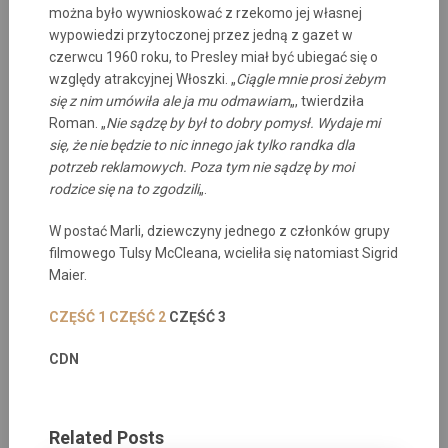
można było wywnioskować z rzekomo jej własnej
wypowiedzi przytoczonej przez jedną z gazet w
czerwcu 1960 roku, to Presley miał być ubiegać się o
względy atrakcyjnej Włoszki. „
Ciągle mnie prosi żebym
się z nim umówiła ale ja mu odmawiam
„, twierdziła
Roman. „
Nie sądzę by był to dobry pomysł. Wydaje mi
się, że nie będzie to nic innego jak tylko randka dla
potrzeb reklamowych. Poza tym nie sądzę by moi
rodzice się na to zgodzili
„.
W postać Marli, dziewczyny jednego z członków grupy
filmowego Tulsy McCleana, wcieliła się natomiast Sigrid
Maier.
CZĘŚĆ 1
CZĘŚĆ 2
CZĘŚĆ 3
CDN
Related Posts