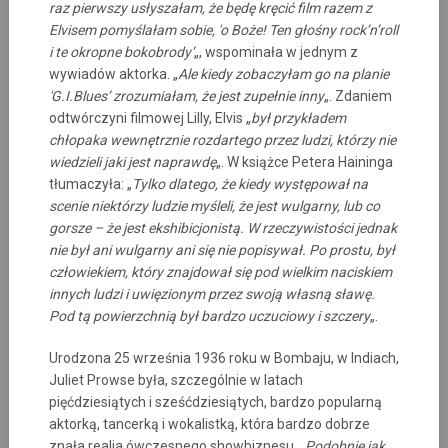
raz pierwszy usłyszałam, że będę kręcić film razem z
Elvisem pomyślałam sobie, 'o Boże! Ten głośny rock’n’roll
i te okropne bokobrody’
„, wspominała w jednym z
wywiadów aktorka. „
Ale kiedy zobaczyłam go na planie
'G.I.Blues’ zrozumiałam, że jest zupełnie inny
„. Zdaniem
odtwórczyni filmowej Lilly, Elvis „
był przykładem
chłopaka wewnętrznie rozdartego przez ludzi, którzy nie
wiedzieli jaki jest naprawdę
„. W książce Petera Haininga
tłumaczyła: „
Tylko dlatego, że kiedy występował na
scenie niektórzy ludzie myśleli, że jest wulgarny, lub co
gorsze – że jest ekshibicjonistą. W rzeczywistości jednak
nie był ani wulgarny ani się nie popisywał. Po prostu, był
człowiekiem, który znajdował się pod wielkim naciskiem
innych ludzi i uwięzionym przez swoją własną sławę.
Pod tą powierzchnią był bardzo uczuciowy i szczery
„.
Urodzona 25 września 1936 roku w Bombaju, w Indiach,
Juliet Prowse była, szczególnie w latach
pięćdziesiątych i sześćdziesiątych, bardzo popularną
aktorką, tancerką i wokalistką, która bardzo dobrze
znała realia ówczesnego showbiznesu. „
Podobnie jak