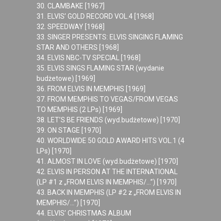
30. CLAMBAKE [1967]
31. ELVIS’ GOLD RECORD VOL.4 [1968]
32. SPEEDWAY [1968]
33. SINGER PRESENTS: ELVIS SINGING FLAMING
STAR AND OTHERS [1968]
34. ELVIS NBC-TV SPECIAL [1968]
35. ELVIS SINGS FLAMING STAR (wydanie
budżetowe) [1969]
36. FROM ELVIS IN MEMPHIS [1969]
37. FROM MEMPHIS TO VEGAS/FROM VEGAS
TO MEMPHIS (2 LPs) [1969]
38. LET’S BE FRIENDS (wyd.budżetowe) [1970]
39. ON STAGE [1970]
40. WORLDWIDE 50 GOLD AWARD HITS VOL.1 (4
LPs) [1970]
41. ALMOST IN LOVE (wyd.budżetowe) [1970]
42. ELVIS IN PERSON AT THE INTERNATIONAL
(LP #1 z „FROM ELVIS IN MEMPHIS/…”) [1970]
43. BACK IN MEMPHIS (LP #2 z „FROM ELVIS IN
MEMPHIS/…”) [1970]
44. ELVIS’ CHRISTMAS ALBUM