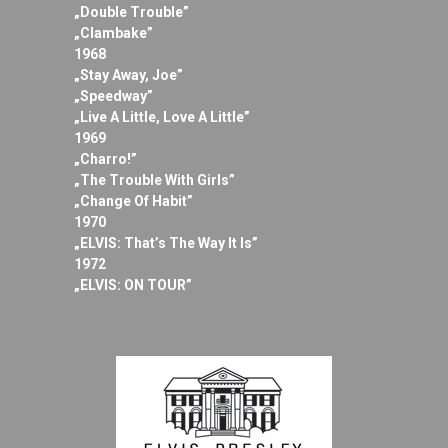
„Double Trouble”
„Clambake”
1968
„Stay Away, Joe”
„Speedway”
„Live A Little, Love A Little”
1969
„Charro!”
„The Trouble With Girls”
„Change Of Habit”
1970
„ELVIS: That’s The Way It Is”
1972
„ELVIS: ON TOUR”