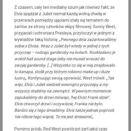
Z czasem, cały ten medialny szum jak również fakt, że
Elvis spędzał z Juliet niemal każdą wolną chwilę w
przerwach pomiędzy ujęciami stały się tematem do
żartów ze strony członków ekipy filmowej. Sonny West,
przyjaciel i ochroniarz Presleya, przytoczył w jednym z
wywiadów taką historię: „
Pewnego dnia zażartowaliśmy
sobie z Elvisa. Wraz z Juliet był wtedy w jednej z tych
przyczep – rodzaju garderoby na kołach. Rozkładano je
wokół hali sound stage żeby nie musiał wracać do
swojej garderoby. […] Wszystko co się w niej znajdowało
to kanapa, stolik przy którym robiono make-up i duże
lustro
„. Kontynuując swoją opowieść, West mówił: „
Tak
więc, Elvis i Juliet siedzieli wewnątrz przyczepy a my
wszyscy staliśmy na zewnątrz. W pewnym momencie
zapukaliśmy do drzwi mówiąc, 'hej Elvis! Frank idzie!’.
Elvis otworzył drzwi i oczywiście, Franka nie było.
Bardzo się z tego śmialiśmy. Elvis także jednak poprosił,
'nie róbcie tego więcej. To nie jest śmieszne’
„.
Pomimo próśb, Red West powtórzył żart jakiś czas