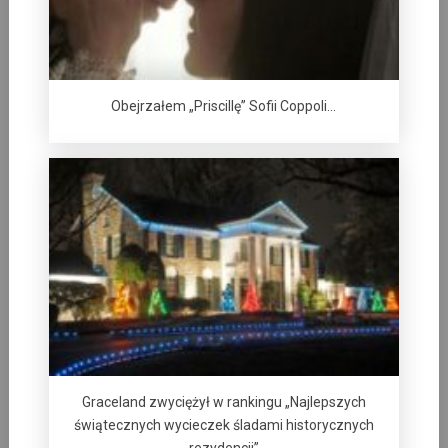
Obejrzałem „Priscillę” Sofii Coppoli…
Graceland zwyciężył w rankingu „Najlepszych
świątecznych wycieczek śladami historycznych