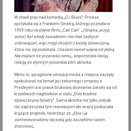
W chwili prac nad komedią „G.I. Blues”, Prowse
spotykała się z Frankiem Sinatrą, którego poznała w
1959 roku na planie filmu „Can Can”. „
(Sinatra, przyp.
autor) Był wtedy kawalerem i nie miał żadnych
zobowiązań, więc mógł chodzić z każdą dziewczyną,
która mu się podobała. Czasami nawet więcej niż jedną.
Nie miałam nic przeciwko temu
„, wspominała swoją
relację ze słynnym piosenkarzem aktorka.
Mimo to, spragnione sensacji media z miejsca zaczęły
spekulować na temat jej rzekomego romansu z
Presleyem a w prasie brukowej dosłownie zaroiło się od
krzykliwych nagłówków w stylu „Elvis kradnie
dziewcznynę Sinatry”. Sama aktorka nie tylko jednak
nie zaprzeczała tym rewelacjom ale wręcz podsycała
krążące pogłoski, twierdząc że „
Elvis i ja
zainteresowaliśmy się sobą gdy zaczęliśmy razem
pracować
„.