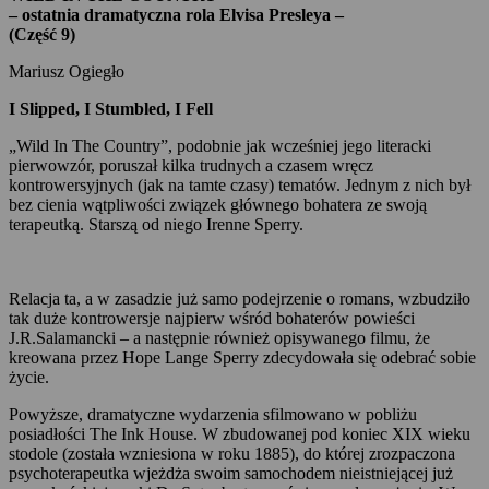
– ostatnia dramatyczna rola Elvisa Presleya –
(Część 9)
Mariusz Ogiegło
I Slipped, I Stumbled, I Fell
„Wild In The Country”, podobnie jak wcześniej jego literacki
pierwowzór, poruszał kilka trudnych a czasem wręcz
kontrowersyjnych (jak na tamte czasy) tematów. Jednym z nich był
bez cienia wątpliwości związek głównego bohatera ze swoją
terapeutką. Starszą od niego Irenne Sperry.
Relacja ta, a w zasadzie już samo podejrzenie o romans, wzbudziło
tak duże kontrowersje najpierw wśród bohaterów powieści
J.R.Salamancki – a następnie również opisywanego filmu, że
kreowana przez Hope Lange Sperry zdecydowała się odebrać sobie
życie.
Powyższe, dramatyczne wydarzenia sfilmowano w pobliżu
posiadłości The Ink House. W zbudowanej pod koniec XIX wieku
stodole (została wzniesiona w roku 1885), do której zrozpaczona
psychoterapeutka wjeżdża swoim samochodem nieistniejącej już