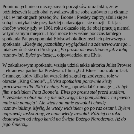
Pomimo tych nieco niezręcznych początków oraz faktu, że w
późniejszych latach obaj rywalizowali ze sobą zarówno na ekranie
jak i w rankingach przebojów, Boone i Presley zaprzyjaźnili się ze
sobą i spotykali się przy każdej nadarzającej się okazji. Tak jak
choćby wtedy gdy w 1961 roku okazało się, że obaj pracują niemal
w tym samym miejscu. I być może to właśnie podczas tamtego
spotkania Pat przypomniał Elvisowi okoliczności ich pierwszego
spotkania. „
Kiedy się poznaliśmy wyglądałeś na zdenerwowanego
„,
miał zwrócić się do Presleya. „
Po prostu nie wiedziałem jak z tobą
rozmawiać. Byłeś gwiazdą
„, odpowiedział mu Elvis.
W zakulisowym spotkaniu wzięła udział także aktorka Juliet Prowse
– ekranowa partnerka Presleya z filmu „G.I.Blues” oraz aktor Jack
Grinnage, który kilka lat wcześniej zagrał epizodyczną rolę w
obrazie „King Creole”. „
Elvisa spotkałem ponownie kiedy
pracowałem dla 20th Century Fox
„, opowiadał Grinnage. „
To był
film z udziałem Pata Boone’a. Elvis po prostu stał przed studiem.
Przeszedłem obok nic się nie odzywając bo pomyślałem: 'na pewno
mnie nie pamięta’. Ale wtedy on mnie zawołał i chwilę
rozmawialiśmy. Myślę, że wtedy widziałem go po raz ostatni. Byłem
naprawdę zaskoczony, że mnie wtedy zawołał. Później co roku
dostawałem od niego kartki na Święta Bożego Narodzenia. Aż do
jego śmierci
„.