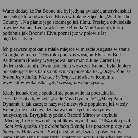
Warto dodać, że Pat Boone nie był jedyną gwiazdą amerykańskiej
piosenki, która odwiedziła Elvisa w trakcie zdjęć do „Wild In The
Country”. Na planie jego siódmego już filmu, Presleya odwiedziła
również Brenda Lee (a właściwie Brenda Mae Tarpley), którą
podobnie jak Boone’a Elvis poznał już w połowie lat
pięćdziesiątych.
Ich pierwsze spotkanie miało miejsce w mieście Augusta w stanie
Georgia, w marcu 1956 roku podczas występu Elvisa w Bell
Auditorium (Presley występował tam m.in z June Carter i jej
dwiema siostrami). Dwunastoletnia wówczas Brenda była dopiero
początkującą lecz bardzo obiecującą piosenkarką. „
Oczywiście, że
byłam jego fanką. Wszyscy byliśmy
„, mówiła w jednym z
wywiadów wokalistka. „
Był częścią naszego życia
„.
Kiedy jednak oboje spotkali się ponownie na początku lat
sześćdziesiątych, wizyta „Little Miss Dynamite” („Małej Pani
Dynamit”), jak zaczęto nazywać niezwykle popularną już wtedy
Brendę, nie uszła uwadze najważniejszych magazynów
muzycznych. Brytyjski tygodnik Record Mirror w artykule
„Meeting In Hollywood” opublikowanym 9 maja 1964 roku pisał:
„
Sam król spotkał się z drobniutką Brendą Lee podczas pracy nad
filmem w Hollywood
„. Swój tekst, w większości poświęcony
narodzinom syna piosenkarki, opatrzono oczywiście zdjęciem obu