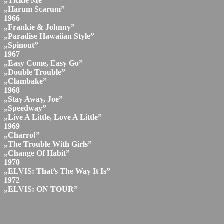
„Tickle Me”
„Harum Scarum”
1966
„Frankie & Johnny”
„Paradise Hawaiian Style”
„Spinout”
1967
„Easy Come, Easy Go”
„Double Trouble”
„Clambake”
1968
„Stay Away, Joe”
„Speedway”
„Live A Little, Love A Little”
1969
„Charro!”
„The Trouble With Girls”
„Change Of Habit”
1970
„ELVIS: That’s The Way It Is”
1972
„ELVIS: ON TOUR”