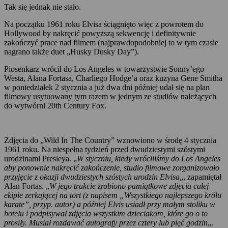
Tak się jednak nie stało.
Na początku 1961 roku Elvisa ściągnięto więc z powrotem do
Hollywood by nakręcić powyższą sekwencję i definitywnie
zakończyć prace nad filmem (najprawdopodobniej to w tym czasie
nagrano także duet „Husky Dusky Day”).
Piosenkarz wrócił do Los Angeles w towarzystwie Sonny’ego
Westa, Alana Fortasa, Charliego Hodge’a oraz kuzyna Gene Smitha
w poniedziałek 2 stycznia a już dwa dni później udał się na plan
filmowy usytuowany tym razem w jednym ze studiów należących
do wytwórni 20th Century Fox.
Zdjęcia do „Wild In The Country” wznowiono w środę 4 stycznia
1961 roku. Na niespełna tydzień przed dwudziestymi szóstymi
urodzinami Presleya. „
W styczniu, kiedy wróciliśmy do Los Angeles
aby ponownie nakręcić zakończenie, studio filmowe zorganizowało
przyjęcie z okazji dwudziestych szóstych urodzin Elvisa
„, zapamiętał
Alan Fortas. „
W jego trakcie zrobiono pamiątkowe zdjęcia całej
ekipie zerkającej na tort (z napisem „Wszystkiego najlepszego królu
karate”, przyp. autor) a później Elvis usiadł przy małym stoliku w
hotelu i podpisywał zdjęcia wszystkim dzieciakom, które go o to
prosiły. Musiał rozdawać autografy przez cztery lub pięć godzin
„.