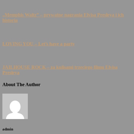
„Memphis Waltz” – prywatne nagrania Elvisa Presleya i ich
historia
LOVING YOU – Let’s have a party
JAILHOUSE ROCK – za kulisami trzeciego filmu Elvisa
Presleya
About The Author
admin