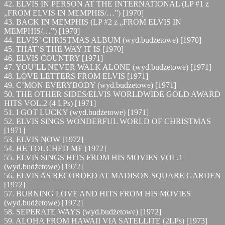
42. ELVIS IN PERSON AT THE INTERNATIONAL (LP #1 z
„FROM ELVIS IN MEMPHIS/…”) [1970]
43. BACK IN MEMPHIS (LP #2 z „FROM ELVIS IN
MEMPHIS/…”) [1970]
44. ELVIS’ CHRISTMAS ALBUM (wyd.budżetowe) [1970]
45. THAT’S THE WAY IT IS [1970]
46. ELVIS COUNTRY [1971]
47. YOU’LL NEVER WALK ALONE (wyd.budżetowe) [1971]
48. LOVE LETTERS FROM ELVIS [1971]
49. C’MON EVERYBODY (wyd.budżetowe) [1971]
50. THE OTHER SIDES/ELVIS WORLDWIDE GOLD AWARD
HITS VOL.2 (4 LPs) [1971]
51. I GOT LUCKY (wyd.budżetowe) [1971]
52. ELVIS SINGS WONDERFUL WORLD OF CHRISTMAS
[1971]
53. ELVIS NOW [1972]
54. HE TOUCHED ME [1972]
55. ELVIS SINGS HITS FROM HIS MOVIES VOL.1
(wyd.budżetowe) [1972]
56. ELVIS AS RECORDED AT MADISON SQUARE GARDEN
[1972]
57. BURNING LOVE AND HITS FROM HIS MOVIES
(wyd.budżetowe) [1972]
58. SEPERATE WAYS (wyd.budżetowe) [1972]
59. ALOHA FROM HAWAII VIA SATELLITE (2LPs) [1973]