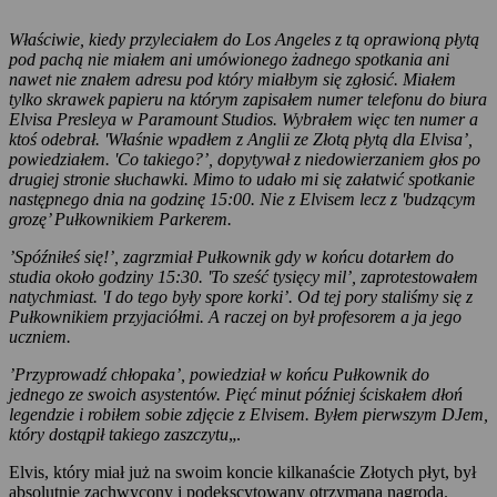
Właściwie, kiedy przyleciałem do Los Angeles z tą oprawioną płytą
pod pachą nie miałem ani umówionego żadnego spotkania ani
nawet nie znałem adresu pod który miałbym się zgłosić. Miałem
tylko skrawek papieru na którym zapisałem numer telefonu do biura
Elvisa Presleya w Paramount Studios. Wybrałem więc ten numer a
ktoś odebrał. 'Właśnie wpadłem z Anglii ze Złotą płytą dla Elvisa’,
powiedziałem. 'Co takiego?’, dopytywał z niedowierzaniem głos po
drugiej stronie słuchawki. Mimo to udało mi się załatwić spotkanie
następnego dnia na godzinę 15:00. Nie z Elvisem lecz z 'budzącym
grozę’ Pułkownikiem Parkerem.
’Spóźniłeś się!’, zagrzmiał Pułkownik gdy w końcu dotarłem do
studia około godziny 15:30. 'To sześć tysięcy mil’, zaprotestowałem
natychmiast. 'I do tego były spore korki’. Od tej pory staliśmy się z
Pułkownikiem przyjaciółmi. A raczej on był profesorem a ja jego
uczniem.
’Przyprowadź chłopaka’, powiedział w końcu Pułkownik do
jednego ze swoich asystentów. Pięć minut później ściskałem dłoń
legendzie i robiłem sobie zdjęcie z Elvisem. Byłem pierwszym DJem,
który dostąpił takiego zaszczytu
„.
Elvis, który miał już na swoim koncie kilkanaście Złotych płyt, był
absolutnie zachwycony i podekscytowany otrzymaną nagrodą.