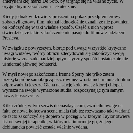
amerykańskiej marki De Soto, by targnąć się na własne życie. W
oryginalnym zakończeniu – skutecznie.
Kiedy jednak widzowie zaproszeni na pokaz przedpremierowy
zobaczyli gotowy film, niemal jednogłośnie uznali, że nie powinien
on kończyć się w taki właśnie sposób. Część z nich wprost
stwierdziła, że takie zakończenie nie pasuje do filmów z udziałem
Presleya.
W związku z powyższym, biorąc pod uwagę wszystkie krytyczne
uwagi widzów, twórcy obrazu zdecydowali się zakończyć swoją
historię w znacznie bardziej optymistyczny sposób i ostatecznie nie
uśmiercać głównej bohaterki.
W myśl nowego zakończenia Irenne Sperry nie tylko zatem
przeżyła próbę samobójczą lecz również w ostatnich minutach filmu
odprowadziła jeszcze Glena na stację kolejową, z której chłopak
wyrusza na swoje wymarzone studia, rozpoczynając tym samym
nowe, lepsze życie.
Kilka źródeł, w tym serwis deenasdays.com, zwróciło uwagę na
fakt, że nowa końcowa scena miała (lub też rozważano taki wariant)
de facto zakończyć się dopiero w pociągu, w którym Taylor otwiera
list od swojej terapeutki, w którym ta informuje go, że jego
debiutancka powieść została właśnie wydana.