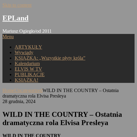
Skip to content
EPLand
Mariusz Ogiegło/od 2011
Menu
ARTYKUŁY
Wywiady
KSIĄŻKA: „Wszystkie płyty króla”
Kalendarium
ELVIS W TV
PUBLIKACJE
KSIĄŻKA!
Home
Uncategorized
WILD IN THE COUNTRY – Ostatnia
dramatyczna rola Elvisa Presleya
28 grudnia, 2024
WILD IN THE COUNTRY – Ostatnia
dramatyczna rola Elvisa Presleya
WILD IN THE COUNTRY