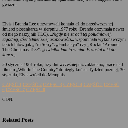
gwiazd.
Elvis i Brenda Lee utrzymywali kontakt aż do przedwczesnej
śmierci piosenkarza w sierpniu 1977 roku (Brenda otrzymała nawet
od niego naszyjnik TLC). „
Nigdy nie stracił tej południowej,
łagodnej, dżentelmeńskiej osobowości
„, wspominała wykonawczyni
takich hitów jak „I’m Sorry”, „Jambalaya” czy „Rockin’ Around
The Christmas Tree”. „
Uwielbiałam to w nim. Pozostał taki do
końca
„.
20 stycznia 1961 roku, trzy dni wcześniej niż zakładano, prace nad
filmem „Wild In The Country” dobiegły końca. Tydzień później, 30
stycznia, Elvis wrócił do Memphis.
CZĘŚĆ 1
CZĘŚĆ 2
CZĘŚĆ 3
CZĘŚĆ 4
CZĘŚĆ 5
CZĘŚĆ
6
CZĘŚĆ 7
CZĘŚĆ 8
CDN.
Related Posts