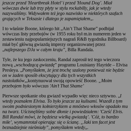
jeszcze przed 'Heartbreak Hotel’ i przed 'Hound Dog’. Miał
wówczas dwie lub trzy płyty w stylu rockabilly, jak je wtedy
nazywaliśmy. Widywałem też jego nazwisko w niektórych szafach
grających w Teksasie i dlatego je zapamiętałem
„.
I to właśnie Boone, którego hit „Ain’t That Shame” podbijał
wówczas listy przebojów (w 1955 roku był m.in numerem jeden w
zestawieniu najpopularniejszych nagrań R&B tygodnika Billboard)
miał być główną gwiazdą imprezy organizowanej przez
„
najlepszego DJa w całym kraju”,
Billa Randala.
Tyle, że ku jego zaskoczeniu, Randal zaprosił też tego wieczora
nową „
wschodzącą gwiazdę
” programu Louisiany Hayride – Elvisa
Presleya. „
Pomyślałem, że jest trochę szalony ponieważ nie będzie
on w żaden sposób ekscytujący dla tych wszystkich
nastolatków
„,kontynuował swoją opowieść Boone
. „Moim
przebojem było wówczas 'Ain’t That Shame’
Pierwsze spotkanie obu gwiazd wypadło więc nieco sztywno. „
I
wtedy poznałem Elvisa. To było jeszcze za kulisami. Wszedł z tym
swoim podniesionym kołnierzykiem a mnóstwo włosów opadało mu
na twarz. Uścisnęliśmy sobie dłonie i powiedziałem: 'Cześć Elvis.
Bill Randal mówi, że będziesz wielką gwiazdą’. 'Cóż, to bardzo
miłe’, wymamrotał opierając się o ścianę. „Jaki ten facet jest
beznadziejnie nieśmiały”, pomyślałem wtedy
„.