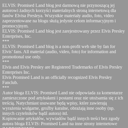
ELVIS: Promised Land blog jest darmową nie przynoszącą jej
autorowi żadnych korzyści materialnych stroną internetową dla
fanów Elvisa Presleya. Wszystkie materiały audio, foto, video
zaprezentowane na blogu służą jedynie celom informacyjnym i
promocyjnym.
ELVIS: Promised Land blog jest zarejestrowany przez Elvis Presley
Enterprises, Inc.
***
ELVIS: Promised Land blog is a non-profit web site by fan for
Elvis’ fans. All material (audio, video, foto) for information and
promotional use only.
***
Elvis and Elvis Presley are Registered Trademarks of Elvis Presley
Enterprises Inc.
Elvis Promised Land is an officially recognized Elvis Presley
Fanclub.
***
Autor bloga ELVIS: Promised Land nie odpowiada za komentarze
zamieszczone pod artykułami i postami oraz nie utożsamia się z ich
treścią. Natychmiast usuwane będą wpisy, które zawierają
wyrażenia wulgarne, groźby karalne, obrażają inne osoby (np.
innych czytelników bądź autora) itd.
Kopiowanie artykułów, wywiadów bądź innych treści bez zgody
autora bloga ELVIS: Promised Land na inne strony internetowe