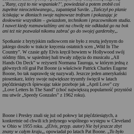
„
’Rany, czyż to nie wspaniałe?’, powiedział a potem zrobił coś
zupełnie nieoczekiwanego
„, zapamiętał Savile. „
Tańczył po planie
ściskając w dłoniach swoje najnowsze trofeum i pokazując je
dosłownie wszystkim – gwiazdom, technikom i pracownikom studia.
I nawet kiedy rozmawialiśmy ani na chwilę nie odkładał go na bok
ani też nie pozwalał nikomu zabrać go do swojej garderoby
„.
Spotkanie z brytyjskim radiowcem nie było z resztą jedynym do
jakiego doszło w trakcie kręcenia ostatnich scen „Wild In The
Country”. W czasie gdy Elvis kręcił bowiem w Hollywood swój
siódmy film, w sąsiedniej hali trwały zdjęcia do musicalu „All
Hands On Deck” w reżyserii Normana Tauroga, w którym jedną z
głównych ról grał Pat Boone (a właściwie Patrick Charles Eugene
Boone, bo tak naprawdę się nazywał). Jeszcze jeden amerykański
piosenkarz, który swoje największe tryumfy święcił w latach
pięćdziesiątych śpiewając takie przeboje jak „April Love” czy
„Love Letters In The Sand” (choć największą popularność przyniósł
mu utwór „Speedy Gonzales” z 1962 roku).
Boone i Presley znali się już od połowy lat pięćdziesiątych, a
konkretnie od chwili ich jedynego wspólnego występu w Cleveland
w Ohio w 1955 roku. „
(Elvis, przyp. autor) Nie był jeszcze zbyt
znany w całym kraju
„, opowiadał po latach Pat Boone. „
To było