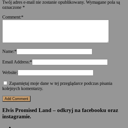
Twój adres e-mail nie zostanie opublikowany.
Wymagane pola są
oznaczone
*
Comment:
*
Name:
*
Email Address:
*
Website:
Zapamiętaj moje dane w tej przeglądarce podczas pisania
kolejnych komentarzy.
Elvis Promised Land – odkryj na facebooku oraz
instagramie.