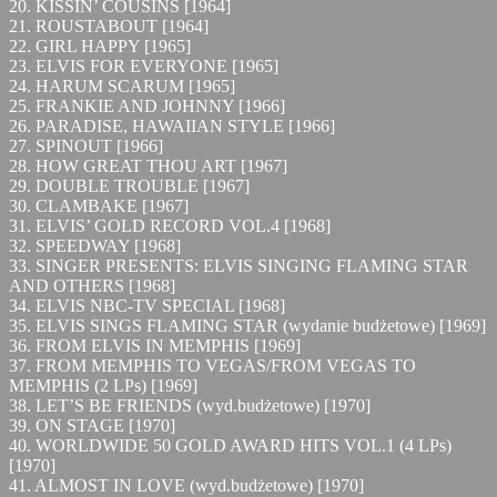
20. KISSIN’ COUSINS [1964]
21. ROUSTABOUT [1964]
22. GIRL HAPPY [1965]
23. ELVIS FOR EVERYONE [1965]
24. HARUM SCARUM [1965]
25. FRANKIE AND JOHNNY [1966]
26. PARADISE, HAWAIIAN STYLE [1966]
27. SPINOUT [1966]
28. HOW GREAT THOU ART [1967]
29. DOUBLE TROUBLE [1967]
30. CLAMBAKE [1967]
31. ELVIS’ GOLD RECORD VOL.4 [1968]
32. SPEEDWAY [1968]
33. SINGER PRESENTS: ELVIS SINGING FLAMING STAR
AND OTHERS [1968]
34. ELVIS NBC-TV SPECIAL [1968]
35. ELVIS SINGS FLAMING STAR (wydanie budżetowe) [1969]
36. FROM ELVIS IN MEMPHIS [1969]
37. FROM MEMPHIS TO VEGAS/FROM VEGAS TO
MEMPHIS (2 LPs) [1969]
38. LET’S BE FRIENDS (wyd.budżetowe) [1970]
39. ON STAGE [1970]
40. WORLDWIDE 50 GOLD AWARD HITS VOL.1 (4 LPs)
[1970]
41. ALMOST IN LOVE (wyd.budżetowe) [1970]