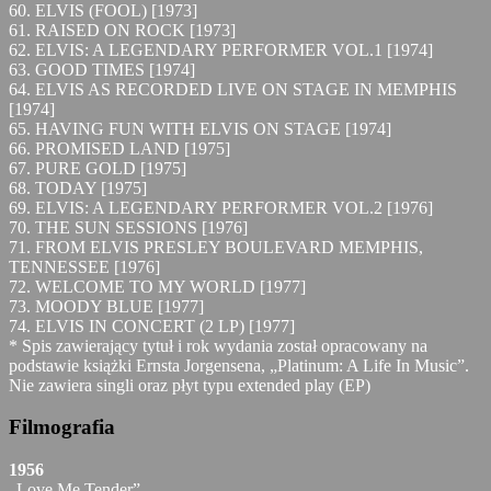
60. ELVIS (FOOL) [1973]
61. RAISED ON ROCK [1973]
62. ELVIS: A LEGENDARY PERFORMER VOL.1 [1974]
63. GOOD TIMES [1974]
64. ELVIS AS RECORDED LIVE ON STAGE IN MEMPHIS
[1974]
65. HAVING FUN WITH ELVIS ON STAGE [1974]
66. PROMISED LAND [1975]
67. PURE GOLD [1975]
68. TODAY [1975]
69. ELVIS: A LEGENDARY PERFORMER VOL.2 [1976]
70. THE SUN SESSIONS [1976]
71. FROM ELVIS PRESLEY BOULEVARD MEMPHIS,
TENNESSEE [1976]
72. WELCOME TO MY WORLD [1977]
73. MOODY BLUE [1977]
74. ELVIS IN CONCERT (2 LP) [1977]
* Spis zawierający tytuł i rok wydania został opracowany na
podstawie książki Ernsta Jorgensena, „Platinum: A Life In Music”.
Nie zawiera singli oraz płyt typu extended play (EP)
Filmografia
1956
„Love Me Tender”