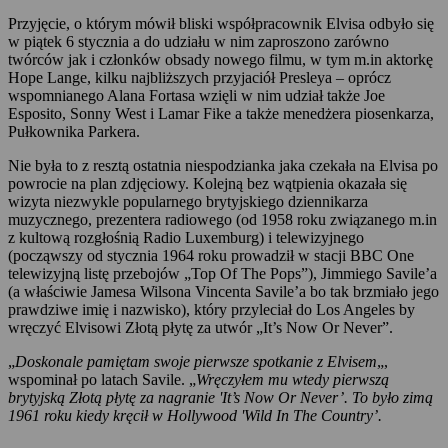
Przyjęcie, o którym mówił bliski współpracownik Elvisa odbyło się
w piątek 6 stycznia a do udziału w nim zaproszono zarówno
twórców jak i członków obsady nowego filmu, w tym m.in aktorkę
Hope Lange, kilku najbliższych przyjaciół Presleya – oprócz
wspomnianego Alana Fortasa wzięli w nim udział także Joe
Esposito, Sonny West i Lamar Fike a także menedżera piosenkarza,
Pułkownika Parkera.
Nie była to z resztą ostatnia niespodzianka jaka czekała na Elvisa po
powrocie na plan zdjęciowy. Kolejną bez wątpienia okazała się
wizyta niezwykle popularnego brytyjskiego dziennikarza
muzycznego, prezentera radiowego (od 1958 roku związanego m.in
z kultową rozgłośnią Radio Luxemburg) i telewizyjnego
(począwszy od stycznia 1964 roku prowadził w stacji BBC One
telewizyjną listę przebojów „Top Of The Pops”), Jimmiego Savile’a
(a właściwie Jamesa Wilsona Vincenta Savile’a bo tak brzmiało jego
prawdziwe imię i nazwisko), który przyleciał do Los Angeles by
wręczyć Elvisowi Złotą płytę za utwór „It’s Now Or Never”.
„
Doskonale pamiętam swoje pierwsze spotkanie z Elvisem
„,
wspominał po latach Savile. „
Wręczyłem mu wtedy pierwszą
brytyjską Złotą płytę za nagranie 'It’s Now Or Never’. To było zimą
1961 roku kiedy kręcił w Hollywood 'Wild In The Country’.